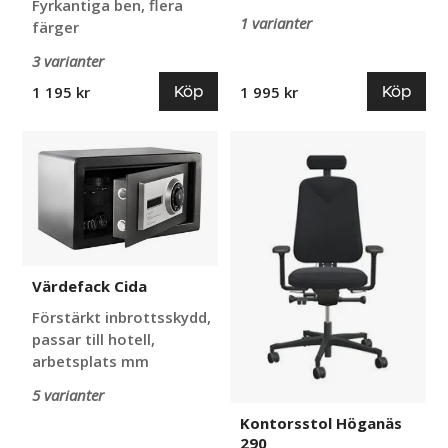
Fyrkantiga ben, flera
1 varianter
färger
3 varianter
Köp
Köp
1 195 kr
1 995 kr
Värdefack
Kontorsstol
Cida
Höganäs
290
Värdefack Cida
Förstärkt inbrottsskydd,
passar till hotell,
arbetsplats mm
5 varianter
Kontorsstol Höganäs
290