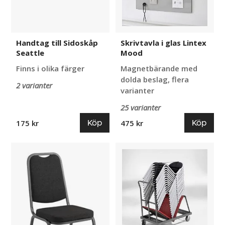
Handtag till Sidoskåp
Skrivtavla i glas Lintex
Seattle
Mood
Finns i olika färger
Magnetbärande med
dolda beslag, flera
2 varianter
varianter
25 varianter
Köp
Köp
175 kr
475 kr
Stol
Stolsvagn
Style
Romelda