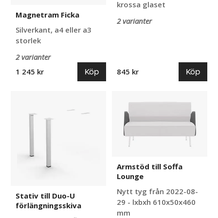
krossa glaset
Magnetram Ficka
2 varianter
Silverkant, a4 eller a3
storlek
2 varianter
Köp
Köp
1 245 kr
845 kr
Stativ
Armstöd
till
till
Duo-
Soffa
U
Lounge
förlängningsskiva
Armstöd till Soffa
Lounge
Nytt tyg från 2022-08-
Stativ till Duo-U
29 - lxbxh 610x50x460
förlängningsskiva
mm