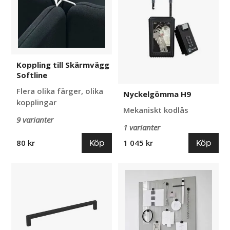
Koppling till Skärmvägg
Softline
Flera olika färger, olika
Nyckelgömma H9
kopplingar
Mekaniskt kodlås
9 varianter
1 varianter
Köp
Köp
80 kr
1 045 kr
Handtag
Skrivtavla
till
i
Sidoskåp
glas
Seattle
Lintex
Mood