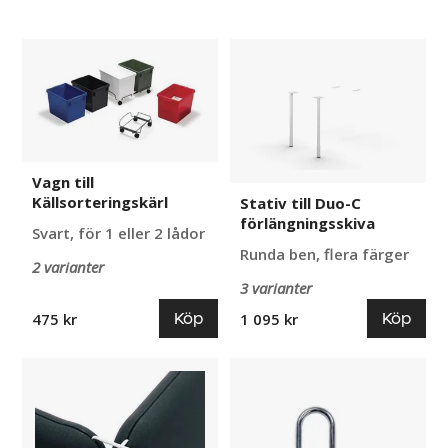
Vagn
Stativ
till
till
Källsorteringskärl
Duo-
C
förlängningsskiva
Vagn till
Källsorteringskärl
Stativ till Duo-C
förlängningsskiva
Svart, för 1 eller 2 lådor
Runda ben, flera färger
2 varianter
3 varianter
Köp
Köp
475 kr
1 095 kr
Koppling
Nyckelgömma
till
H9
Skärmvägg
Softline