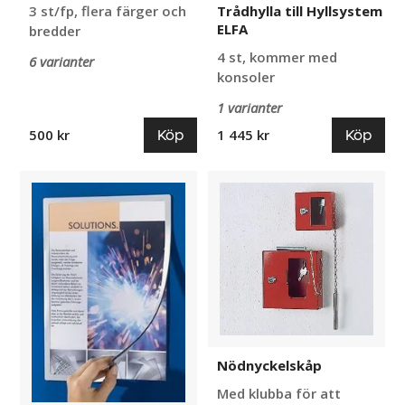
3 st/fp, flera färger och
Trådhylla till Hyllsystem
ELFA
bredder
4 st, kommer med
6 varianter
konsoler
1 varianter
Köp
Köp
500 kr
1 445 kr
Magnetram
Nödnyckelskåp
Ficka
Nödnyckelskåp
Med klubba för att