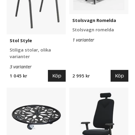
Stolsvagn Romelda
Stolsvagn romelda
1 varianter
Stol Style
Stiliga stolar, olika
varianter
3 varianter
Köp
Köp
1 045 kr
2 995 kr
Blomvagn
Kontorsstol
Stål
Höganäs
Svart
+390,
Wagner
med
nackstöd
och
armstöd