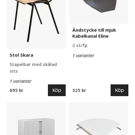
Ändstycke till mjuk
Kabelkanal Eline
2 st/fp
Stol Skara
1 varianter
Stapelbar med skålad
sits
1 varianter
Köp
Köp
695 kr
325 kr
BISLEY
Konferensbord
Jalusiskåp
Byggbar,
Eurotambour
hörnskiva