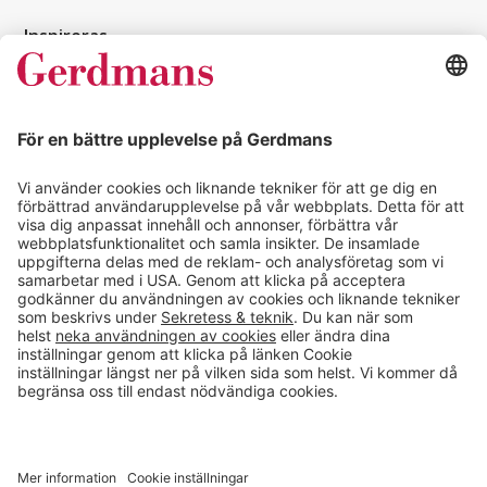
Inspireras
Kundcase
Magasin
Läsvärt
Kontakt
info@gerdmans.se
0433-740 80
Kundservice öppettider
Vardagar 07.30-17.00
© 2026 Gerdmans Inredningar AB Alla priser är exklusive moms.