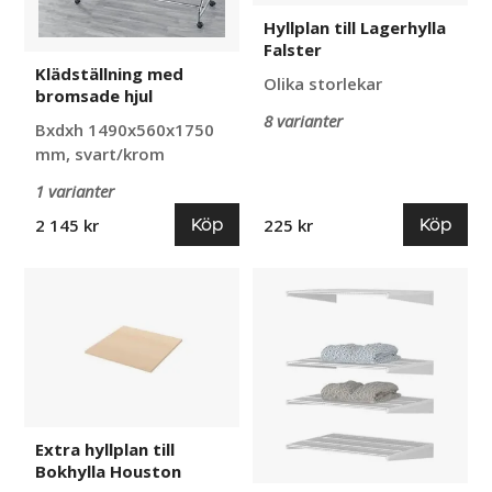
Hyllplan till Lagerhylla
Falster
Klädställning med
Olika storlekar
bromsade hjul
8 varianter
Bxdxh 1490x560x1750
mm, svart/krom
1 varianter
Köp
Köp
2 145 kr
225 kr
Extra
Trådhylla
hyllplan
till
till
Hyllsystem
Bokhylla
ELFA
Houston
Extra hyllplan till
Bokhylla Houston