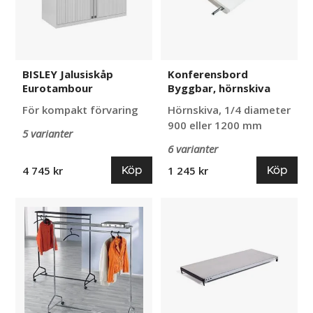
BISLEY Jalusiskåp
Konferensbord
Eurotambour
Byggbar, hörnskiva
För kompakt förvaring
Hörnskiva, 1/4 diameter
900 eller 1200 mm
5 varianter
6 varianter
Köp
Köp
4 745 kr
1 245 kr
Klädställning
Hyllplan
med
till
bromsade
Lagerhylla
hjul
Falster