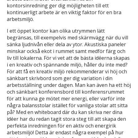
kontorsinredning ger dig möjligheten till ett
kontinuerligt arbete är en viktig faktor för en bra
arbetsmiljö.
I ett öppet kontor kan olika utrymmen lätt
begränsas, till exempelvis med skärmvägg när du vill
sänka ljudnivån eller dela av ytor. Akustiska paneler
minskar också ekot i rummet samt medför färg och
liv till lokalerna. För vi vet att de bästa idéerna skapas
i en kreativ och spännande miljö, håller du inte med?
För att få en kreativ miljö rekommenderar vi höj och
sänkbart skrivbord som ger dig variation i din
arbetsställning under dagen. Man kan även ha ett höj
och sänkbart konferensbord till konferensrummet
för att kunna ge mötet mer energi, eller varför inte
några balansstolar istället för vanliga stolar att sitta
på? Med en whiteboard där du kan skriva ner dina
idéer har du redan tagit stora steg till att skapa den
perfekta inredningen för en aktiv och energirik
arbetsmiljö! Detta är endast några exempel på hur