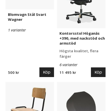
Blomvagn Stål Svart
Wagner
1 varianter
Kontorsstol Höganäs
+390, med nackstöd och
armstöd
Högsta kvalitet, flera
färger
6 varianter
Köp
Köp
500 kr
11 495 kr
Stol
Ändstycke
Skara
till
mjuk
Kabelkanal
Eline