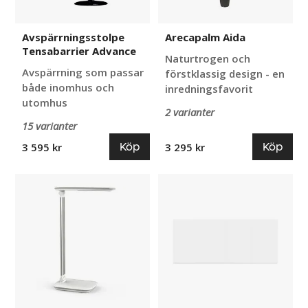
Avspärrningsstolpe
Arecapalm Aida
Tensabarrier Advance
Naturtrogen och
Avspärrning som passar
förstklassig design - en
både inomhus och
inredningsfavorit
utomhus
2 varianter
15 varianter
Köp
Köp
3 595 kr
3 295 kr
Skrivbordslampa
Whiteboard
LED
Air
Jack
Space