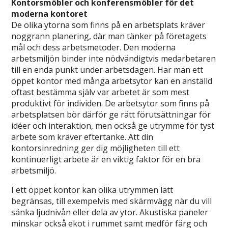
Kontorsmöbler och konferensmöbler för det
moderna kontoret
De olika ytorna som finns på en arbetsplats kräver
noggrann planering, där man tänker på företagets
mål och dess arbetsmetoder. Den moderna
arbetsmiljön binder inte nödvändigtvis medarbetaren
till en enda punkt under arbetsdagen. Har man ett
öppet kontor med många arbetsytor kan en anställd
oftast bestämma själv var arbetet är som mest
produktivt för individen. De arbetsytor som finns på
arbetsplatsen bör därför ge rätt förutsättningar för
idéer och interaktion, men också ge utrymme för tyst
arbete som kräver eftertanke. Att din
kontorsinredning ger dig möjligheten till ett
kontinuerligt arbete är en viktig faktor för en bra
arbetsmiljö.
I ett öppet kontor kan olika utrymmen lätt
begränsas, till exempelvis med skärmvägg när du vill
sänka ljudnivån eller dela av ytor. Akustiska paneler
minskar också ekot i rummet samt medför färg och