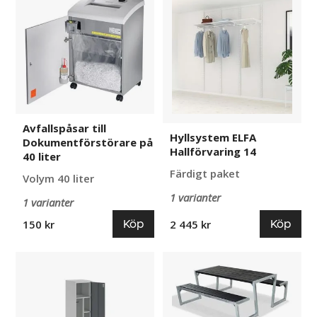
till
ELFA
Dokumentförstörare
Hallförvaring
på
14
40
liter
Avfallspåsar till
Hyllsystem ELFA
Dokumentförstörare på
Hallförvaring 14
40 liter
Färdigt paket
Volym 40 liter
1 varianter
1 varianter
Köp
Köp
150 kr
2 445 kr
Städskåp
Picknickbord
Alvina
Zelde