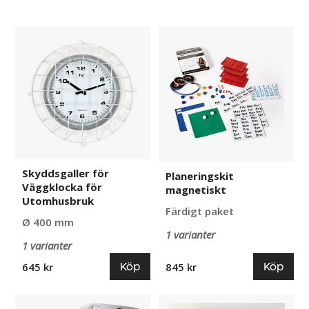
Skyddsgaller
Planeringskit
för
magnetiskt
Väggklocka
för
Utomhusbruk
Skyddsgaller för
Planeringskit
Väggklocka för
magnetiskt
Utomhusbruk
Färdigt paket
Ø 400 mm
1 varianter
1 varianter
Köp
Köp
645 kr
845 kr
Avfallspåsar
Hyllsystem