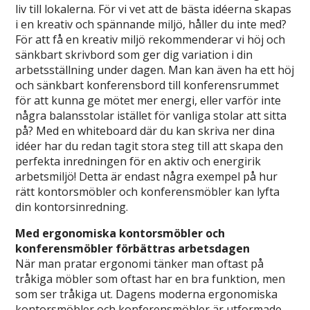
liv till lokalerna. För vi vet att de bästa idéerna skapas
i en kreativ och spännande miljö, håller du inte med?
För att få en kreativ miljö rekommenderar vi höj och
sänkbart skrivbord som ger dig variation i din
arbetsställning under dagen. Man kan även ha ett höj
och sänkbart konferensbord till konferensrummet
för att kunna ge mötet mer energi, eller varför inte
några balansstolar istället för vanliga stolar att sitta
på? Med en whiteboard där du kan skriva ner dina
idéer har du redan tagit stora steg till att skapa den
perfekta inredningen för en aktiv och energirik
arbetsmiljö! Detta är endast några exempel på hur
rätt kontorsmöbler och konferensmöbler kan lyfta
din kontorsinredning.
Med ergonomiska kontorsmöbler och
konferensmöbler förbättras arbetsdagen
När man pratar ergonomi tänker man oftast på
tråkiga möbler som oftast har en bra funktion, men
som ser tråkiga ut. Dagens moderna ergonomiska
kontorsmöbler och konferensmöbler är utformade