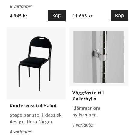
6 varianter
Köp
Köp
4 845 kr
11 695 kr
Konferensstol
Väggfäste
Halmi
till
Gallerhylla
Väggfäste till
Gallerhylla
Konferensstol Halmi
Klämmer om
hyllstolpen.
Stapelbar stol i klassisk
design, flera färger
1 varianter
4 varianter