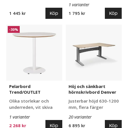
1 varianter
Köp
Köp
1 445 kr
1 795 kr
Pelarbord
Höj
-30%
Trend/OUTLET
och
sänkbart
hörnskrivbord
Denver
Pelarbord
Höj och sänkbart
Trend/OUTLET
hörnskrivbord Denver
Olika storlekar och
Justerbar höjd 630-1200
underreden, vit skiva
mm, flera färger
1 varianter
20 varianter
Köp
Köp
2 268 kr
6 895 kr