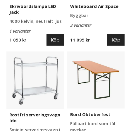
Skrivbordslampa LED
Whiteboard Air Space
Jack
Byggbar
4000 kelvin, neutralt ljus
3 varianter
1 varianter
Köp
Köp
1 050 kr
11 095 kr
Rostfri
Bord
serveringsvagn
Oktoberfest
Ido
Bord Oktoberfest
Rostfri serveringsvagn
Ido
Fällbart bord som tål
Smidig serveringsvagn i
mycket