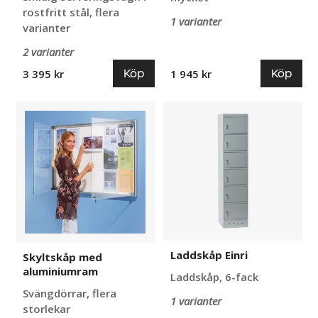
rostfritt stål, flera
1 varianter
varianter
2 varianter
Köp
Köp
3 395 kr
1 945 kr
Skyltskåp
Laddskåp
med
Einri
aluminiumram
Laddskåp Einri
Skyltskåp med
aluminiumram
Laddskåp, 6-fack
Svängdörrar, flera
1 varianter
storlekar