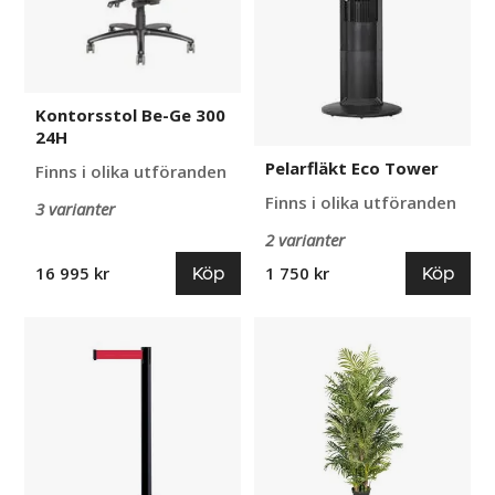
Kontorsstol Be-Ge 300
24H
Pelarfläkt Eco Tower
Finns i olika utföranden
Finns i olika utföranden
3 varianter
2 varianter
Köp
Köp
16 995 kr
1 750 kr
Avspärrningsstolpe
Arecapalm
Tensabarrier
Aida
Advance