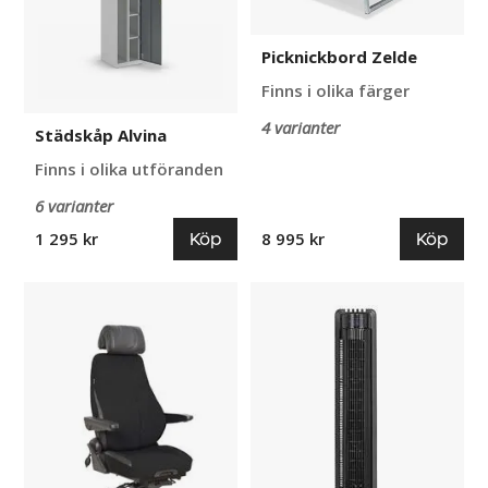
Picknickbord Zelde
Finns i olika färger
4 varianter
Städskåp Alvina
Finns i olika utföranden
6 varianter
Köp
Köp
1 295 kr
8 995 kr
Kontorsstol
Pelarfläkt
Be-
Eco
Ge
Tower
300
24H