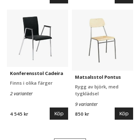
Konferensstol
Matsalsstol
Cadeira
Pontus
Konferensstol Cadeira
Matsalsstol Pontus
Finns i olika färger
Rygg av björk, med
2 varianter
tygklädsel
9 varianter
Köp
Köp
4 545 kr
850 kr