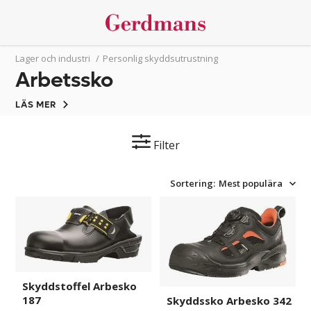
Lager och industri
/
Personlig skyddsutrustning
Arbetssko
LÄS MER
Filter
Sortering:
Mest populära
Skyddstoffel
Skyddssko
Arbesko
Arbesko
187
342
Skyddstoffel Arbesko
187
Skyddssko Arbesko 342