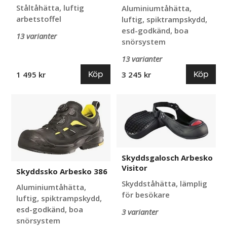
Ståltåhätta, luftig
Aluminiumtåhätta,
arbetstoffel
luftig, spiktrampskydd,
esd-godkänd, boa
13 varianter
snörsystem
13 varianter
Köp
Köp
1 495 kr
3 245 kr
Skyddssko
Skyddsgalosch
Arbesko
Arbesko
386
Visitor
Skyddsgalosch Arbesko
Visitor
Skyddssko Arbesko 386
Skyddståhätta, lämplig
Aluminiumtåhätta,
för besökare
luftig, spiktrampskydd,
esd-godkänd, boa
3 varianter
snörsystem