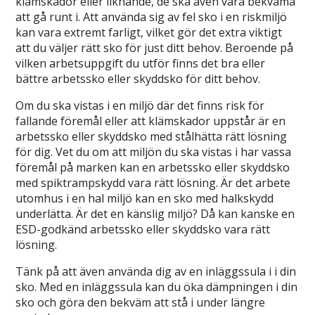
klämskador eller liknande, de ska även vara bekväma
att gå runt i. Att använda sig av fel sko i en riskmiljö
kan vara extremt farligt, vilket gör det extra viktigt
att du väljer rätt sko för just ditt behov. Beroende på
vilken arbetsuppgift du utför finns det bra eller
bättre arbetssko eller skyddsko för ditt behov.
Om du ska vistas i en miljö där det finns risk för
fallande föremål eller att klämskador uppstår är en
arbetssko eller skyddsko med stålhätta rätt lösning
för dig. Vet du om att miljön du ska vistas i har vassa
föremål på marken kan en arbetssko eller skyddsko
med spiktrampskydd vara rätt lösning. Är det arbete
utomhus i en hal miljö kan en sko med halkskydd
underlätta. Är det en känslig miljö? Då kan kanske en
ESD-godkänd arbetssko eller skyddsko vara rätt
lösning.
Tänk på att även använda dig av en inläggssula i i din
sko. Med en inläggssula kan du öka dämpningen i din
sko och göra den bekväm att stå i under längre