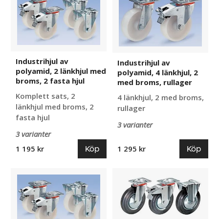
polyamid,
polyamid,
2
4
länkhjul
länkhjul,
med
2
broms,
med
Industrihjul av
Industrihjul av
2
broms,
polyamid, 2 länkhjul med
polyamid, 4 länkhjul, 2
fasta
rullager
broms, 2 fasta hjul
med broms, rullager
hjul
Komplett sats, 2
4 länkhjul, 2 med broms,
länkhjul med broms, 2
rullager
fasta hjul
3 varianter
3 varianter
Köp
Köp
1 195 kr
1 295 kr
Industrihjul
Massivgummihjul
av
på
polyamid,
stålfälg,
2
länkhjul
länkhjul