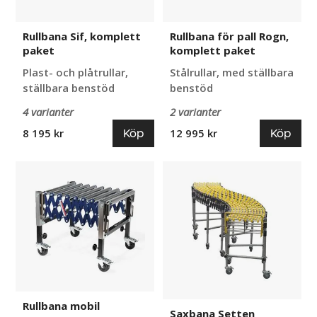
Rullbana Sif, komplett
Rullbana för pall Rogn,
paket
komplett paket
Plast- och plåtrullar,
Stålrullar, med ställbara
ställbara benstöd
benstöd
4 varianter
2 varianter
Köp
Köp
8 195 kr
12 995 kr
Rullbana
Saxbana
mobil
Setten
Rullbana mobil
Saxbana Setten