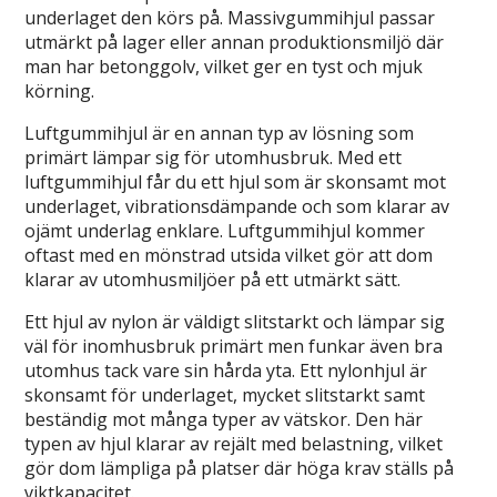
underlaget den körs på. Massivgummihjul passar
utmärkt på lager eller annan produktionsmiljö där
man har betonggolv, vilket ger en tyst och mjuk
körning.
Luftgummihjul är en annan typ av lösning som
primärt lämpar sig för utomhusbruk. Med ett
luftgummihjul får du ett hjul som är skonsamt mot
underlaget, vibrationsdämpande och som klarar av
ojämt underlag enklare. Luftgummihjul kommer
oftast med en mönstrad utsida vilket gör att dom
klarar av utomhusmiljöer på ett utmärkt sätt.
Ett hjul av nylon är väldigt slitstarkt och lämpar sig
väl för inomhusbruk primärt men funkar även bra
utomhus tack vare sin hårda yta. Ett nylonhjul är
skonsamt för underlaget, mycket slitstarkt samt
beständig mot många typer av vätskor. Den här
typen av hjul klarar av rejält med belastning, vilket
gör dom lämpliga på platser där höga krav ställs på
viktkapacitet.