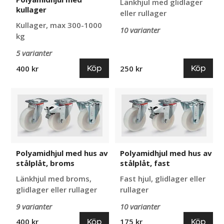
Länkhjul med glidlager
kullager
eller rullager
Kullager, max 300-1000
10 varianter
kg
5 varianter
Köp
Köp
400 kr
250 kr
Polyamidhjul
Polyamidhjul
med
med
hus
hus
av
av
stålplåt,
stålplåt,
broms
fast
Polyamidhjul med hus av
Polyamidhjul med hus av
stålplåt, broms
stålplåt, fast
Länkhjul med broms,
Fast hjul, glidlager eller
glidlager eller rullager
rullager
9 varianter
10 varianter
Köp
Köp
400 kr
175 kr