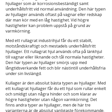
hjullager som är korrosionsbeständigt samt
underhållsfritt vid normal användning. Den här typen
av hjullager används oftast på vagnar eller redskap
där man kör med en låg hastighet. Vid högre
hastigheter kan problem uppstå på grund av
varmkörning.
Med ett rullagrat industrihjul får du ett stabilt,
motståndskraftigt och mestadels underhållsfritt
hjullager. Ett rullagrat hjul används ofta på länkhjul
till vagnar eller liknande och tål normala hastigheter.
Den här typen av hjullager smörjs upp med
långtidsverkande fett och blir nästintill underhållsfria
under sin livslängd.
Kullager är den absolut bästa typen av hjullager. Med
ett kullagrat hjullager får du ett hjul som rullar enkelt
och smidigt utan några hinder och som klarar av
högre hastigheter utan någon varmkörning. Det
finns andra typer av hjullager, men de här tre
varianterna är de absolut vanligaste förekommande.