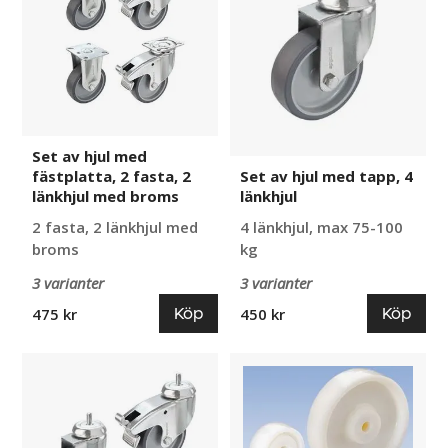
med
med
fästplatta,
tapp,
2
4
fasta,
länkhjul
2
länkhjul
med
Set av hjul med
broms
fästplatta, 2 fasta, 2
Set av hjul med tapp, 4
länkhjul med broms
länkhjul
2 fasta, 2 länkhjul med
4 länkhjul, max 75-100
broms
kg
3 varianter
3 varianter
Köp
Köp
475 kr
450 kr
Set
Polyamidhjul
av
med
hjul
glidlager
med