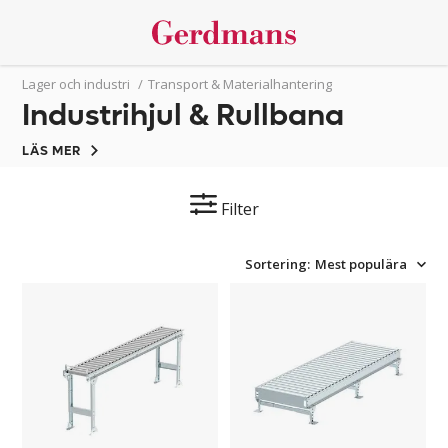
Lager och industri
/
Transport & Materialhantering
Industrihjul & Rullbana
LÄS MER
Filter
Sortering:
Mest populära
Rullbana
Rullbana
Sif,
för
komplett
pall
paket
Rogn,
komplett
paket