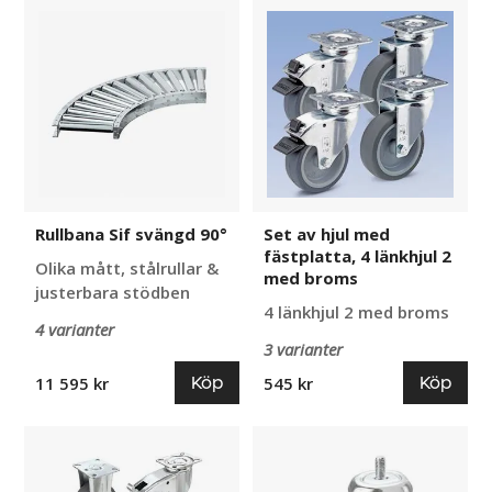
Rullbana
Set
Sif
av
svängd
hjul
90°
med
fästplatta,
4
länkhjul
2
med
broms
Rullbana Sif svängd 90°
Set av hjul med
fästplatta, 4 länkhjul 2
Olika mått, stålrullar &
med broms
justerbara stödben
4 länkhjul 2 med broms
4 varianter
3 varianter
Köp
Köp
11 595 kr
545 kr
Set
Set
av
av
hjul
hjul