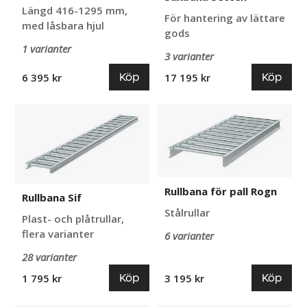
Längd 416-1295 mm,
För hantering av lättare
med låsbara hjul
gods
1 varianter
3 varianter
Köp
Köp
6 395 kr
17 195 kr
Rullbana
Rullbana
Sif
för
pall
Rogn
Rullbana för pall Rogn
Rullbana Sif
Stålrullar
Plast- och plåtrullar,
flera varianter
6 varianter
28 varianter
Köp
Köp
1 795 kr
3 195 kr