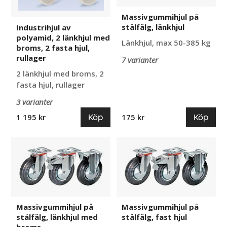
med
Massivgummihjul på
broms,
stålfälg, länkhjul
Industrihjul av
2
polyamid, 2 länkhjul med
fasta
Länkhjul, max 50-385 kg
broms, 2 fasta hjul,
hjul,
rullager
7 varianter
rullager
2 länkhjul med broms, 2
fasta hjul, rullager
3 varianter
Köp
Köp
1 195 kr
175 kr
Massivgummihjul
Massivgummihjul
på
på
stålfälg,
stålfälg,
länkhjul
fast
med
hjul
broms
Massivgummihjul på
Massivgummihjul på
stålfälg, länkhjul med
stålfälg, fast hjul