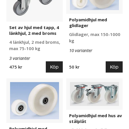
tapp,
4
länkhjul,
Polyamidhjul med
2
glidlager
med
Set av hjul med tapp, 4
broms
länkhjul, 2 med broms
Glidlager, max 150-1000
kg
4 länkhjul, 2 med broms,
max 75-100 kg
10 varianter
3 varianter
Köp
Köp
475 kr
50 kr
Polyamidhjul
Polyamidhjul
med
med
kullager
hus
av
stålplåt
Polyamidhjul med hus av
stålplåt
Polyamidhjul med