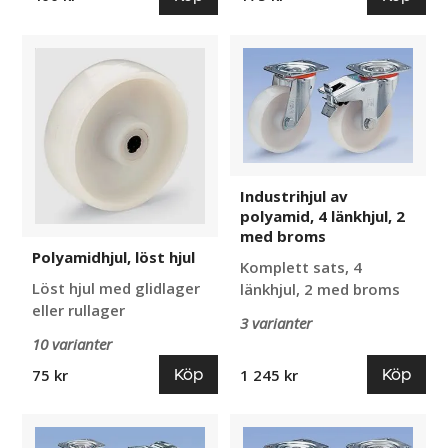
Polyamidhjul,
Industrihjul
löst
av
hjul
polyamid,
4
länkhjul,
2
med
Industrihjul av
broms
polyamid, 4 länkhjul, 2
med broms
Polyamidhjul, löst hjul
Komplett sats, 4
Löst hjul med glidlager
länkhjul, 2 med broms
eller rullager
3 varianter
10 varianter
Köp
Köp
75 kr
1 245 kr
Industrihjul
Industrihjul
av
av