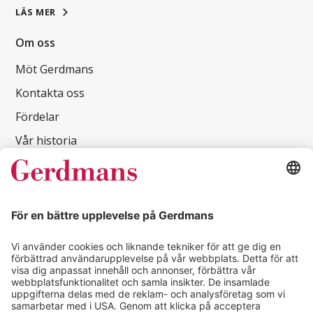
LÄS MER
Om oss
Möt Gerdmans
Kontakta oss
Fördelar
Vår historia
Jobba hos oss
Hållbarhet
Kvalitets- och miljöpolicy
Sekretess och Teknik
Köphjälp
Skapa konto