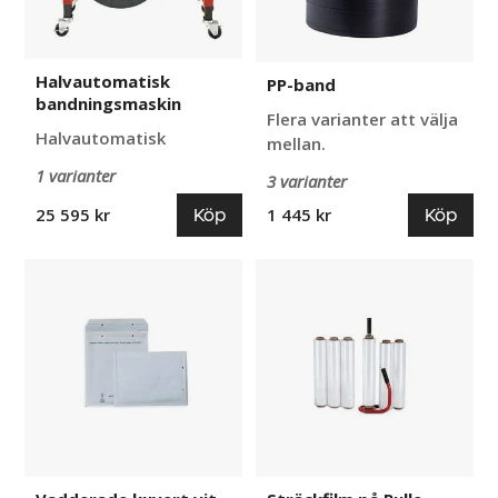
Halvautomatisk
PP-band
bandningsmaskin
Flera varianter att välja
Halvautomatisk
mellan.
1 varianter
3 varianter
Köp
Köp
25 595 kr
1 445 kr
Vadderade
Sträckfilm
kuvert
på
vit
Rulle