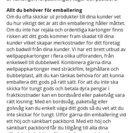
Allt du behöver för emballering
Om du ofta skickar ut produkter till dina kunder vet
du hur viktigt det är att din emballering håller måttet.
Om du inte har rejäla och ordentliga kartonger finns
risken att ditt gods kommer fram skadat till dina
kunder vilket skapar merkostnader för ditt företag
och badwill från dina kunder. Vi har ett brett utbud av
wellpappkartonger i flera olika utföranden, från
enkelwell till dubbelwell. Kombinera gärna dina
wellpappkartonger med sträckfilm, tejphållare och
bubbelplast, allt du kan tänkas behöva för att kunna
emballera ditt gods på rätt sätt. För att du inte ska
skicka för tungt gods och betala dyra pengar i
fraktkostnader kan en bordsvård eller paketvåg vara
rätt lösning. Med en bordsvåg, paketvåg eller
golvvåg kan du enkelt väga ditt gods så du vet att du
inte skickar för tungt. Utför gärna din emballering vid
ett höj och sänkbart packbord. Med ett höj och
sänkbart packbord får du tillgång till alla dina