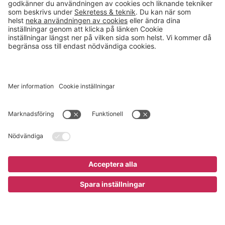
Spåra order
Köpvillkor
E-handel
Hyllkonfigurator
Produkter A - Ö
Outlet
Kampanjer
Inspireras
Kundcase
Magasin
Läsvärt