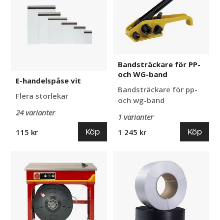
vit
PP-
och
WG-
band
Bandsträckare för PP-
och WG-band
E-handelspåse vit
Bandsträckare för pp-
Flera storlekar
och wg-band
24 varianter
1 varianter
Köp
Köp
115 kr
1 245 kr
Halvautomatisk
PP-
bandningsmaskin
band