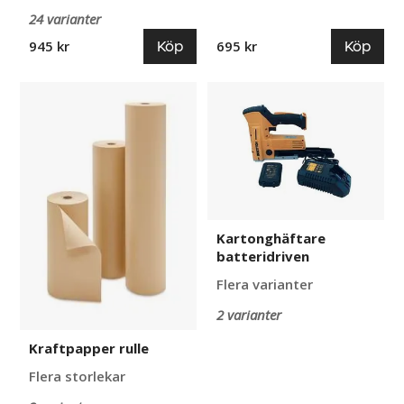
24 varianter
Köp
Köp
945 kr
695 kr
Kraftpapper
Kartonghäftare
rulle
batteridriven
Kartonghäftare
batteridriven
Flera varianter
2 varianter
Kraftpapper rulle
Flera storlekar