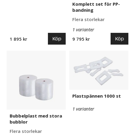
Komplett set för PP-
bandning
Flera storlekar
1 varianter
Köp
Köp
1 895 kr
9 795 kr
Bubbelplast
Plastspännen
med
1000
stora
st
bubblor
Plastspännen 1000 st
1 varianter
Bubbelplast med stora
bubblor
Flera storlekar