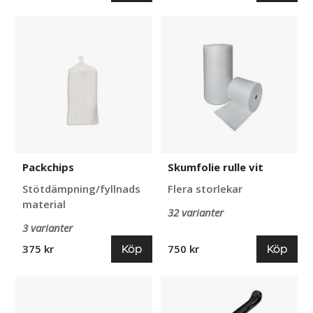
Packchips
Skumfolie
rulle
vit
Packchips
Skumfolie rulle vit
Stötdämpning/fyllnads
Flera storlekar
material
32 varianter
3 varianter
Köp
Köp
375 kr
750 kr
E-
Bandsträckare
handelspåse
för