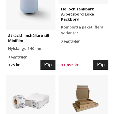
Höj och sänkbart
Arbetsbord Loke
Packbord
Kompletta paket, flera
varianter
Sträckfilmshållare till
Minifilm
7 varianter
Hylslängd 140 mm
1 varianter
Köp
Köp
125 kr
11 895 kr
Transportetiketter
Brevpack