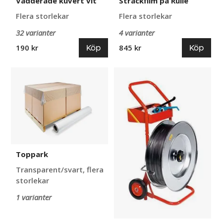
Vadderade kuvert vit
Sträckfilm på Rulle
Flera storlekar
Flera storlekar
32 varianter
4 varianter
Köp
Köp
190 kr
845 kr
Toppark
Komplett
set
för
PP-
bandning
Toppark
Transparent/svart, flera
storlekar
1 varianter