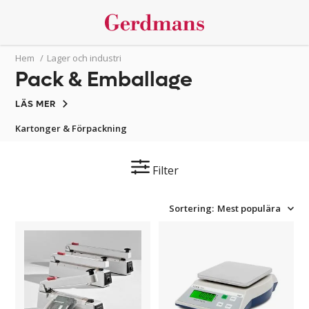
Hem
/
Lager och industri
Pack & Emballage
LÄS MER
Kartonger & Förpackning
Filter
Sortering:
Mest populära
Påsförslutare
Bordsvåg
Imre
FAW