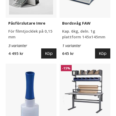
Påsförslutare Imre
Bordsvåg FAW
För filmtjocklek på 0,15
Kap. 6kg, deln. 1g
mm
plattform 145x145mm
3 varianter
1 varianter
Köp
Köp
4 495 kr
645 kr
Sträckfilmshållare
Höj
-15%
till
och
Minifilm
sänkbart
Arbetsbord
Loke
Packbord