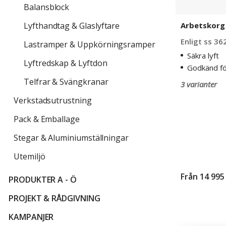
Balansblock
Arbetskorg 
Lyfthandtag & Glaslyftare
Enligt ss 36
Lastramper & Uppkörningsramper
Säkra lyft
Lyftredskap & Lyftdon
Godkänd för
Telfrar & Svängkranar
3 varianter
Verkstadsutrustning
Pack & Emballage
Stegar & Aluminiumställningar
Utemiljö
Från
14 995
PRODUKTER A - Ö
PROJEKT & RÅDGIVNING
KAMPANJER