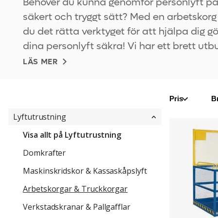
Behöver du kunna genomför personlyft på
Lastpallar & Palltillbehör
säkert och tryggt sätt? Med en arbetskorg
Miljö & Avfallshantering
du det rätta verktyget för att hjälpa dig g
Säkerhet & Skydd
dina personlyft säkra! Vi har ett brett utb
arbetskorg för truck och truckkorg!Arbets
LÄS MER
Personlig skyddsutrustning
för truck och truckkorg för säkra personly
Transport & Materialhantering
Truck & Lyft
Pris
B
Lyftutrustning
Arbetskorg
för
Visa allt på Lyftutrustning
truck
Domkrafter
Maskinskridskor & Kassaskåpslyft
Arbetskorgar & Truckkorgar
Verkstadskranar & Pallgafflar