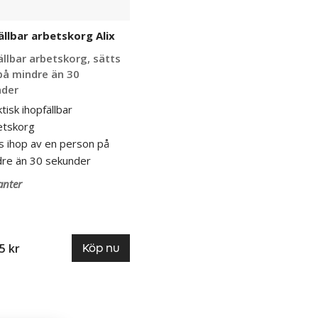
llbar arbetskorg Alix
llbar arbetskorg, sätts
på mindre än 30
nder
tisk ihopfällbar
etskorg
s ihop av en person på
dre än 30 sekunder
anter
5 kr
Köp nu