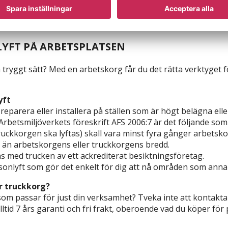
LYFT PÅ ARBETSPLATSEN
yggt sätt? Med en arbetskorg får du det rätta verktyget för 
yft
parera eller installera på ställen som är högt belägna eller
 Arbetsmiljöverkets föreskrift AFS 2006:7 är det följande som 
ruckkorgen ska lyftas) skall vara minst fyra gånger arbetsko
e än arbetskorgens eller truckkorgens bredd.
s med trucken av ett ackrediterat besiktningsföretag.
sonlyft som gör det enkelt för dig att nå områden som annar
er truckkorg?
som passar för just din verksamhet? Tveka inte att kontakta 
lltid 7 års garanti och fri frakt, oberoende vad du köper för 