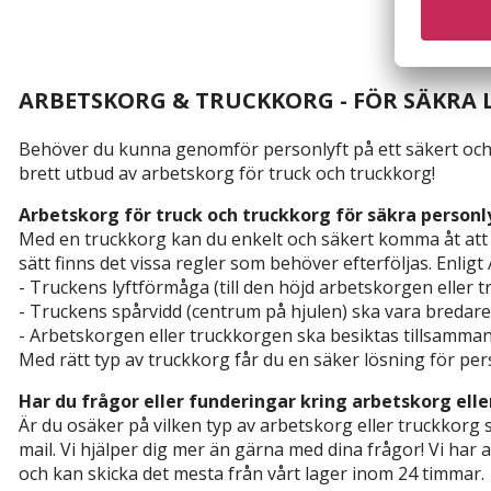
ARBETSKORG & TRUCKKORG - FÖR SÄKRA 
Behöver du kunna genomför personlyft på ett säkert och tr
brett utbud av arbetskorg för truck och truckkorg!
Arbetskorg för truck och truckkorg för säkra personl
Med en truckkorg kan du enkelt och säkert komma åt att re
sätt finns det vissa regler som behöver efterföljas. Enligt
- Truckens lyftförmåga (till den höjd arbetskorgen eller t
- Truckens spårvidd (centrum på hjulen) ska vara bredar
- Arbetskorgen eller truckkorgen ska besiktas tillsamman
Med rätt typ av truckkorg får du en säker lösning för per
Har du frågor eller funderingar kring arbetskorg ell
Är du osäker på vilken typ av arbetskorg eller truckkorg 
mail. Vi hjälper dig mer än gärna med dina frågor! Vi har a
och kan skicka det mesta från vårt lager inom 24 timmar.