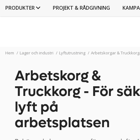
PRODUKTER
PROJEKT & RÅDGIVNING
KAMPA
Hem
/
Lager och industri
/
Lyftutrustning
/
Arbetskorgar & Truckkorg
Arbetskorg &
KONTOR OCH KONFERENS
Truckkorg - För sä
LAGER OCH INDUSTRI
Verkstadsinredning
lyft på
Omklädningsrum
arbetsplatsen
Hyllor & Ställ
Plastlådor & Backar