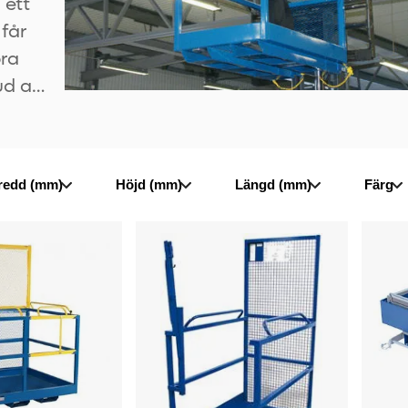
 ett
 får
öra
ud av
korg
ftM
redd (mm)
Höjd (mm)
Längd (mm)
Färg
Arbetskorg
Hopfäl
Garde
arbets
Alix