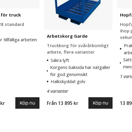
för truck
Hopfä
28 standard
Hopfä
ihop 
Arbetskorg Garde
seku
 tillfälliga arbeten
Prak
Truckkorg för svåråtkomligt
arbete, flera varianter
arb
Sätt
Säkra lyft
min
Korgens baksida har nätgaller
för god genomsikt
1 vari
Halkskyddat golv
4 varianter
 kr
Från
13 895 kr
13 89
Köp nu
Köp nu