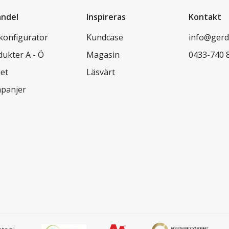
andel
Inspireras
Kontakt
lkonfigurator
Kundcase
info@gerd
dukter A - Ö
Magasin
0433-740 
let
Läsvärt
panjer