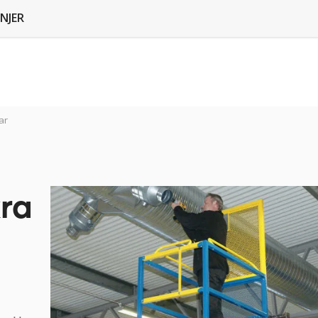
NJER
ar
kra