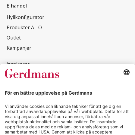
E-handel
Hyllkonfigurator
Produkter A - Ö
Outlet
Kampanjer
Inspireras
Kundcase
Magasin
Läsvärt
Kontakt
info@gerdmans.se
0433-740 80