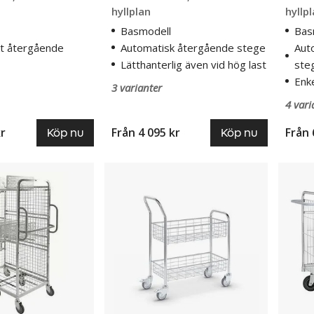
hyllplan
hyllp
Basmodell
Bas
t återgående
Automatisk återgående stege
Aut
Lätthanterlig även vid hög last
ste
Enk
3 varianter
4 vari
kr
Från
4 095 kr
Från
Köp nu
Köp nu
Korgvagn
Paket
Irma
Senja