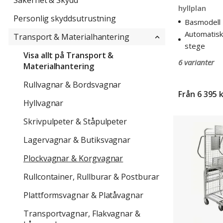
Säkerhet & Skydd
hyllplan
Personlig skyddsutrustning
Basmodell
Automatisk
Transport & Materialhantering
stege
Visa allt på Transport &
6 varianter
Materialhantering
Rullvagnar & Bordsvagnar
Från
6 395 
Hyllvagnar
Plockvagn,
Skrivpulpeter & Ståpulpeter
med
Lagervagnar & Butiksvagnar
eller
utan
Plockvagnar & Korgvagnar
stege
Rullcontainer, Rullburar & Postburar
Plattformsvagnar & Platåvagnar
Transportvagnar, Flakvagnar &