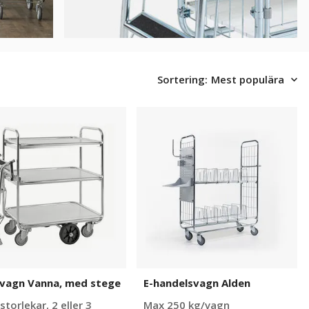
Sortering:
Mest populära
agn
E-
handelsvagn
Alden
kvagn Vanna, med stege
E-handelsvagn Alden
storlekar, 2 eller 3
Max 250 kg/vagn