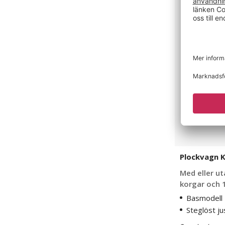
Korgvagn
Plockvagn 
Med eller u
korgar och 1
Basmodell
Steglöst j