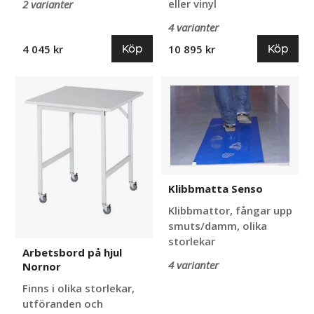
eller vinyl
2 varianter
4 varianter
Köp
Köp
4 045 kr
10 895 kr
Arbetsbord
Klibbmatta
på
Senso
hjul
Nornor
Klibbmatta Senso
Klibbmattor, fångar upp
smuts/damm, olika
storlekar
Arbetsbord på hjul
4 varianter
Nornor
Finns i olika storlekar,
utföranden och