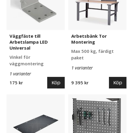
Universal
Väggfäste till
Arbetsbänk Tor
Arbetslampa LED
Montering
Universal
Max 500 kg, färdigt
Vinkel för
paket
väggmontering
1 varianter
1 varianter
Köp
Köp
175 kr
9 395 kr
Gummimatta
Verktygstavla
MambaMAT
Mimer