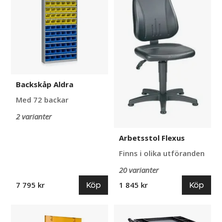
Backskåp Aldra
Med 72 backar
2 varianter
Arbetsstol Flexus
Finns i olika utföranden
20 varianter
Köp
Köp
7 795 kr
1 845 kr
Verktygskärra
Verktygsvagn
200
med