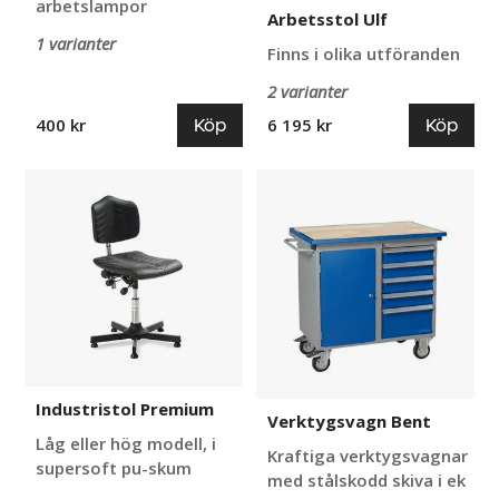
arbetslampor
Arbetsstol Ulf
1 varianter
Finns i olika utföranden
2 varianter
Köp
Köp
400 kr
6 195 kr
Industristol
Verktygsvagn
Premium
Bent
Industristol Premium
Verktygsvagn Bent
Låg eller hög modell, i
Kraftiga verktygsvagnar
supersoft pu-skum
med stålskodd skiva i ek