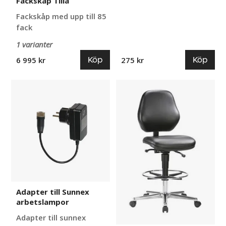
Fackskåp Tilla
Fackskåp med upp till 85
fack
1 varianter
Köp
Köp
6 995 kr
275 kr
Adapter
Arbetsstol
till
Ulf
Sunnex
arbetslampor
Adapter till Sunnex
arbetslampor
Adapter till sunnex