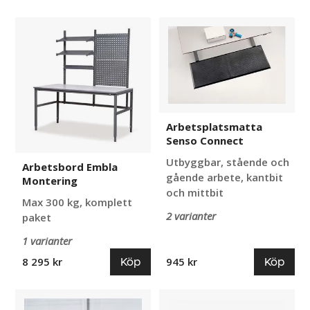
Arbetsbord
Arbetsplatsmatta
Embla
Senso
Montering
Connect
Arbetsplatsmatta
Senso Connect
Utbyggbar, stående och
Arbetsbord Embla
gående arbete, kantbit
Montering
och mittbit
Max 300 kg, komplett
2 varianter
paket
1 varianter
Köp
Köp
8 295 kr
945 kr
Verktygsvagn
Arbetsstol