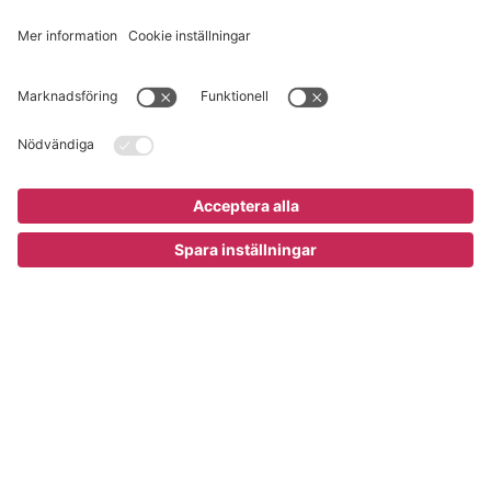
Läsvärt
Kontakt
info@gerdmans.se
0433-740 80
Kundservice öppettider
Vardagar 07.30-17.00
© 2026 Gerdmans Inredningar AB Alla priser är exklusive moms.
Ett företag i Takkt-gruppen
Cookie inställningar