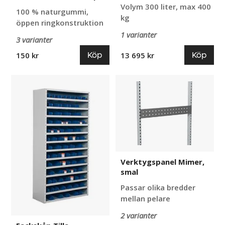
Volym 300 liter, max 400
100 % naturgummi,
kg
öppen ringkonstruktion
1 varianter
3 varianter
Köp
Köp
150 kr
13 695 kr
Fackskåp
Verktygspanel
Tilla
Mimer,
smal
Verktygspanel Mimer,
smal
Passar olika bredder
mellan pelare
2 varianter