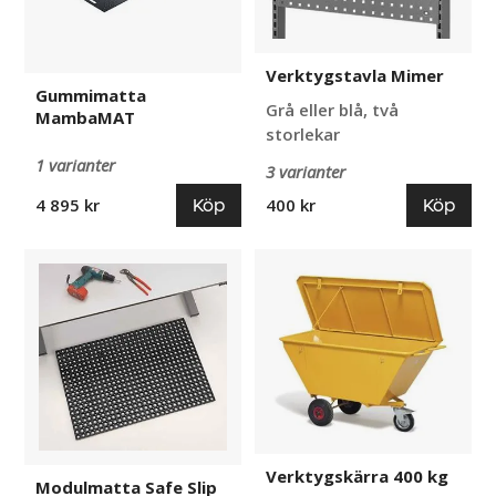
Verktygstavla Mimer
Gummimatta
Grå eller blå, två
MambaMAT
storlekar
1 varianter
3 varianter
Köp
Köp
4 895 kr
400 kr
Modulmatta
Verktygskärra
Safe
400
Slip
kg
Verktygskärra 400 kg
Modulmatta Safe Slip