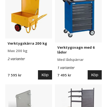
kg
6
lådor
Verktygskärra 200 kg
Verktygsvagn med 6
Max 200 kg
lådor
2 varianter
Med lådspärrar
1 varianter
Köp
Köp
7 595 kr
7 495 kr
Väggfäste
Arbetsbänk
till
Tor
Arbetslampa
Montering
LED