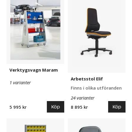
Maram
Elif
Verktygsvagn Maram
Arbetsstol Elif
1 varianter
Finns i olika utföranden
24 varianter
Köp
Köp
5 995 kr
8 895 kr
Backskåp
Arbetsstol
Aldra
Flexus