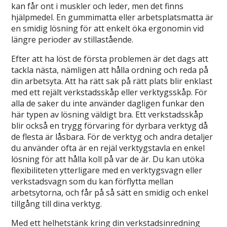
kan får ont i muskler och leder, men det finns
hjälpmedel. En gummimatta eller arbetsplatsmatta är
en smidig lösning för att enkelt öka ergonomin vid
längre perioder av stillastående.
Efter att ha löst de första problemen är det dags att
tackla nästa, nämligen att hålla ordning och reda på
din arbetsyta. Att ha rätt sak på rätt plats blir enklast
med ett rejält verkstadsskåp eller verktygsskåp. För
alla de saker du inte använder dagligen funkar den
här typen av lösning väldigt bra. Ett verkstadsskåp
blir också en trygg förvaring för dyrbara verktyg då
de flesta är låsbara. För de verktyg och andra detaljer
du använder ofta är en rejäl verktygstavla en enkel
lösning för att hålla koll på var de är. Du kan utöka
flexibiliteten ytterligare med en verktygsvagn eller
verkstadsvagn som du kan förflytta mellan
arbetsytorna, och får på så sätt en smidig och enkel
tillgång till dina verktyg.
Med ett helhetstänk kring din verkstadsinredning