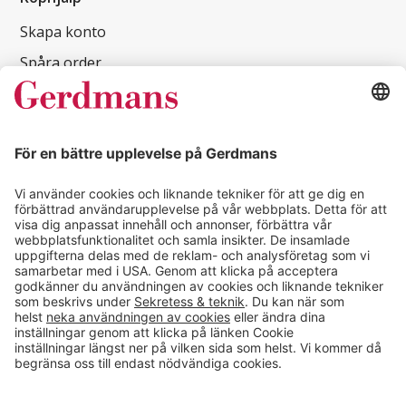
Skapa konto
Spåra order
Köpvillkor
E-handel
Hyllkonfigurator
Produkter A - Ö
Outlet
Kampanjer
Inspireras
Kundcase
Magasin