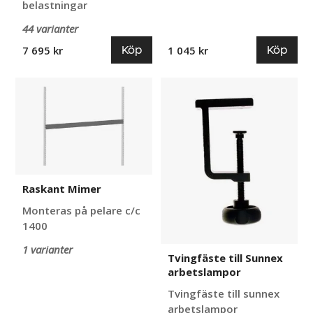
belastningar
44 varianter
Köp
Köp
7 695 kr
1 045 kr
Raskant
Tvingfäste
Mimer
till
Sunnex
arbetslampor
Raskant Mimer
Monteras på pelare c/c
1400
1 varianter
Tvingfäste till Sunnex
arbetslampor
Tvingfäste till sunnex
arbetslampor