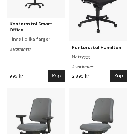
Kontorsstol Smart
Office
Finns i olika färger
Kontorsstol Hamilton
2 varianter
Nätrygg
2 varianter
Köp
Köp
995 kr
2 395 kr
Kontorsstol
Kontorsstol
Höganäs
Höganäs
260,
260
med
armstöd