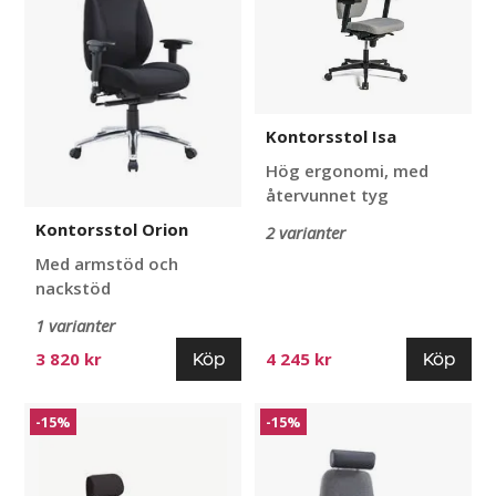
Kontorsstol Isa
Hög ergonomi, med
återvunnet tyg
Kontorsstol Orion
2 varianter
Med armstöd och
nackstöd
1 varianter
Köp
Köp
3 820 kr
4 245 kr
Kontorsstol
Kontorsstol
-15%
-15%
Sverigestolen
Ricky
818