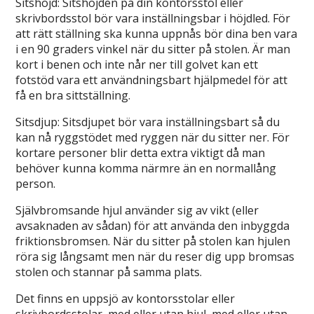
Sitshöjd: Sitshöjden på din kontorsstol eller
skrivbordsstol bör vara inställningsbar i höjdled. För
att rätt ställning ska kunna uppnås bör dina ben vara
i en 90 graders vinkel när du sitter på stolen. Är man
kort i benen och inte når ner till golvet kan ett
fotstöd vara ett användningsbart hjälpmedel för att
få en bra sittställning.
Sitsdjup: Sitsdjupet bör vara inställningsbart så du
kan nå ryggstödet med ryggen när du sitter ner. För
kortare personer blir detta extra viktigt då man
behöver kunna komma närmre än en normallång
person.
Självbromsande hjul använder sig av vikt (eller
avsaknaden av sådan) för att använda den inbyggda
friktionsbromsen. När du sitter på stolen kan hjulen
röra sig långsamt men när du reser dig upp bromsas
stolen och stannar på samma plats.
Det finns en uppsjö av kontorsstolar eller
skrivbordsstolar, med eller utan hjul, med eller utan