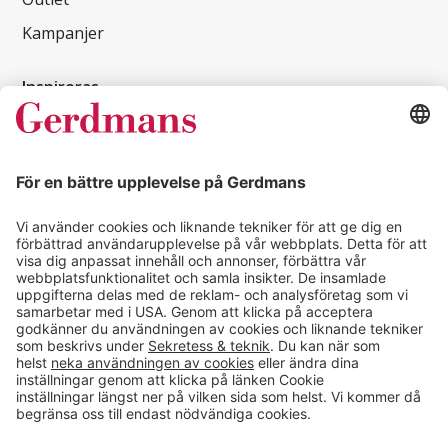
Kampanjer
Inspireras
Kundcase
Magasin
Läsvärt
Kontakt
info@gerdmans.se
0433-740 80
Kundservice öppettider
Vardagar 07.30-17.00