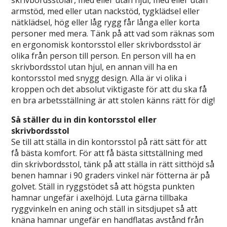
armstöd, med eller utan nackstöd, tygklädsel eller
nätklädsel, hög eller låg rygg får långa eller korta
personer med mera. Tänk på att vad som räknas som
en ergonomisk kontorsstol eller skrivbordsstol är
olika från person till person. En person vill ha en
skrivbordsstol utan hjul, en annan vill ha en
kontorsstol med snygg design. Alla är vi olika i
kroppen och det absolut viktigaste för att du ska få
en bra arbetsställning är att stolen känns rätt för dig!
Så ställer du in din kontorsstol eller
skrivbordsstol
Se till att ställa in din kontorsstol på rätt sätt för att
få bästa komfort. För att få bästa sittställning med
din skrivbordsstol, tänk på att ställa in rätt sitthöjd så
benen hamnar i 90 graders vinkel när fötterna är på
golvet. Ställ in ryggstödet så att högsta punkten
hamnar ungefär i axelhöjd. Luta gärna tillbaka
ryggvinkeln en aning och ställ in sitsdjupet så att
knäna hamnar ungefär en handflatas avstånd från