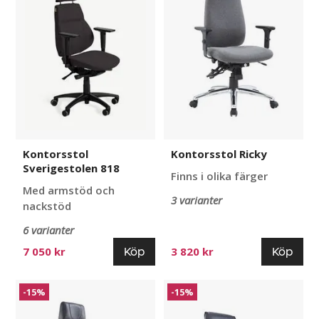
Kontorsstol
Kontorsstol Ricky
Sverigestolen 818
Finns i olika färger
Med armstöd och
3 varianter
nackstöd
6 varianter
Köp
Köp
7 050 kr
3 820 kr
Kontorsstol
Kontorsstol
-15%
-15%
Zenit
Amer