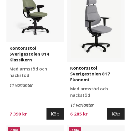
Klassikern
Ekonomi
Kontorsstol
Sverigestolen 814
Klassikern
Kontorsstol
Med armstöd och
Sverigestolen 817
nackstöd
Ekonomi
11 varianter
Med armstöd och
nackstöd
11 varianter
Köp
Köp
7 390 kr
6 285 kr
Kontorsstol
Kontorsstol
-15%
-15%