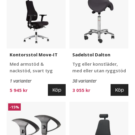
IT
Kontorsstol Move-IT
Sadelstol Dalton
Med armstöd &
Tyg eller konstläder,
nackstöd, svart tyg
med eller utan ryggstöd
1 varianter
38 varianter
Köp
Köp
5 945 kr
3 055 kr
Armstöd
Kontorsstol
-15%
till
LD
kontorsstol
6340
Vito,
Uno,