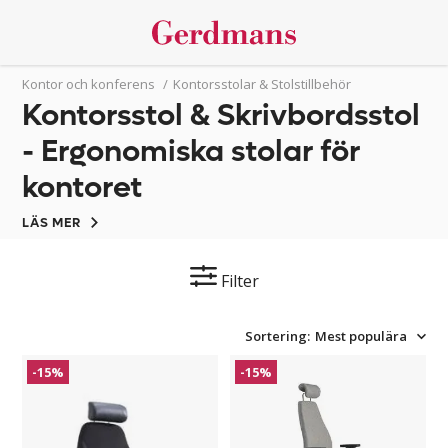
Kontor och konferens
/
Kontorsstolar & Stolstillbehör
Kontorsstol & Skrivbordsstol
- Ergonomiska stolar för
kontoret
LÄS MER
Filter
Sortering:
Mest populära
Kontorsstol
Kontorsstol
-15%
-15%
Orion
Isa