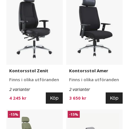
Kontorsstol Zenit
Kontorsstol Amer
Finns i olika utföranden
Finns i olika utföranden
2 varianter
2 varianter
Köp
Köp
4 245 kr
3 650 kr
Kontorsstol
Kontorsstol
-15%
-15%
Sverigestolen
Sverigestolen
814
817