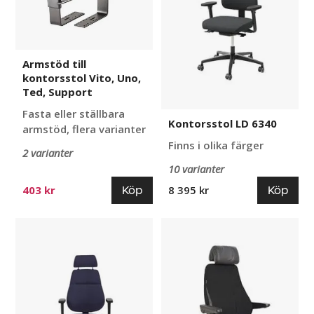
Ted,
Support
Armstöd till
kontorsstol Vito, Uno,
Ted, Support
Fasta eller ställbara
Kontorsstol LD 6340
armstöd, flera varianter
Finns i olika färger
2 varianter
10 varianter
Köp
Köp
403 kr
8 395 kr
Kontorsstol
Kontorsstol
Sverigestolen
Be-
820
Ge
300
24H