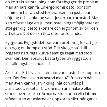
en korrekt sittställning som förebygger de problem
man annars kan få. En ergonomisk stol bör som
minimum ha rätt stöd för svanken, ha justerbar
höjning och sänkning samt justerbara armstöd. Man
kan oftast säga att ju mer inställningsmöjligheter en
stol ger dig, desto skönare och ergonomisk blir den
att sitta i. Det du ska titta efter är följande:
Ryggstöd: Ryggstödet bör vara brett nog för att ge
din rygg ett komplett stöd. Det ska ge stöd till
ryggens naturliga kurva samt ge rejält med stöd i
svanken. Den absolut bästa typen av ryggstöd är
inställningsbart i höjdled.
Armstöd: Ett bra armstöd bör vara justerbar upp och
ner. Det finns även armstöd med 4D funktion där
man även kan välja vinkling inåt och utåt på
armstödet, vilket är bra om man är smalare eller
större över axlarna. Armarna ska kunna vila lätt mot
stödet utan att axlarna är uppkörda eller hängande.