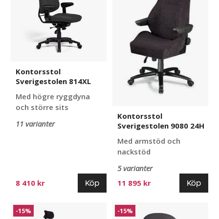
Kontorsstol
Sverigestolen 814XL
Med högre ryggdyna
och större sits
Kontorsstol
11 varianter
Sverigestolen 9080 24H
Med armstöd och
nackstöd
5 varianter
Köp
Köp
8 410 kr
11 895 kr
Kontorsstol
Sadelstol
-15%
-15%
Move-
Dalton