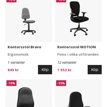
Bravo
MOTION
Kontorsstol Bravo
Kontorsstol MOTION
Ergonomisk
Finns i olika utföranden
1 varianter
12 varianter
Köp
Köp
845 kr
1 653 kr
Kontorsstol
Kontorsstol
-15%
-15%
Support
Support
Sy