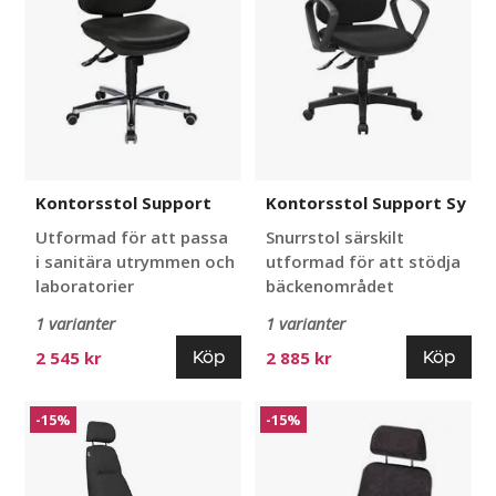
Kontorsstol Support
Kontorsstol Support Sy
Utformad för att passa
Snurrstol särskilt
i sanitära utrymmen och
utformad för att stödja
laboratorier
bäckenområdet
1 varianter
1 varianter
Köp
Köp
2 545 kr
2 885 kr
Kontorsstol
Kontorsstol
-15%
-15%
Sverigestolen
Sverigestolen
814XL
9080
24H