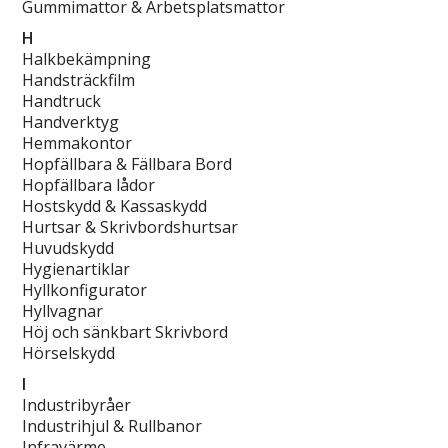
Gummimattor & Arbetsplatsmattor
H
Halkbekämpning
Handsträckfilm
Handtruck
Handverktyg
Hemmakontor
Hopfällbara & Fällbara Bord
Hopfällbara lådor
Hostskydd & Kassaskydd
Hurtsar & Skrivbordshurtsar
Huvudskydd
Hygienartiklar
Hyllkonfigurator
Hyllvagnar
Höj och sänkbart Skrivbord
Hörselskydd
I
Industribyråer
Industrihjul & Rullbanor
Infravärme