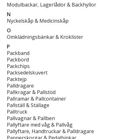
Modulbackar, Lagerlådor & Backhyllor
N
Nyckelskåp & Medicinskåp
O
Omklädningsbänkar & Kroklister
P
Packband
Packbord
Packchips
Packsedelskuvert
Packtejp
Palldragare
Pallkragar & Pallstöd
Pallramar & Pallcontainer
Pallställ & Ställage
Palltruck
Pallvagnar & Pallben
Pallyftare med våg & Pallvåg
Pallyftare, Handtruckar & Palldragare
Papperskorgar & Pedalhinkar