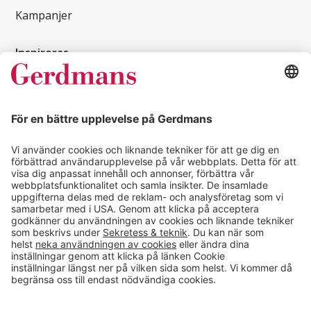
Kampanjer
Inspireras
Kundcase
Magasin
Läsvärt
Kontakt
info@gerdmans.se
0433-740 80
Kundservice öppettider
Vardagar 07.30-17.00