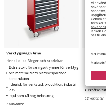
Verktygsvagn Arne
Verktygsta
Finns i olika färger och storlekar
Finns i olik
Extra stort förvaringsutrymme för verktyg
Mer plats o
och material trots platsbesparande
i verkstad 
konstruktion
Perfekt vid
Idealisk för verkstad, produktion, industri
metoder i i
osv.
Proffskvali
Hjul som tål hög belastning
12 varianter
6 varianter