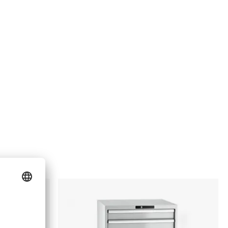
Verktygshurts
Lista