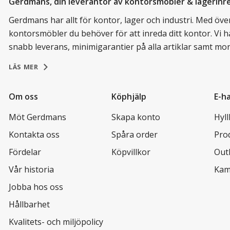
Gerdmans, din leverantör av kontorsmöbler & lagerinr
Gerdmans har allt för kontor, lager och industri. Med över 
kontorsmöbler du behöver för att inreda ditt kontor. Vi h
snabb leverans, minimigarantier på alla artiklar samt mo
LÄS MER
Om oss
Köphjälp
E-h
Möt Gerdmans
Skapa konto
Hyll
Kontakta oss
Spåra order
Pro
Fördelar
Köpvillkor
Out
Vår historia
Kam
Jobba hos oss
Hållbarhet
Kvalitets- och miljöpolicy