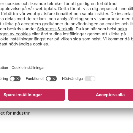
vla Ebba
Verktygsförvaring för väg
a färger och storlekar
Olika färdiga paket
ch bättre ordning och överblick
Utrymmesbesparande
och industri
3 varianter
 implementering av lean-
ndustrin
tet för industrin