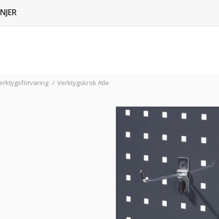
NJER
erktygsförvaring
/
Verktygskrok Atle