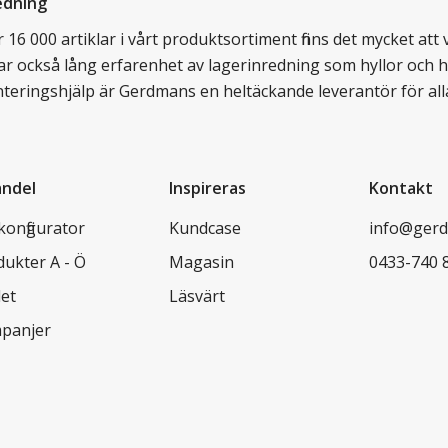
edning
16 000 artiklar i vårt produktsortiment finns det mycket att vä
ar också lång erfarenhet av lagerinredning som hyllor och hy
nteringshjälp är Gerdmans en heltäckande leverantör för all
andel
Inspireras
Kontakt
konfigurator
Kundcase
info@gerd
dukter A - Ö
Magasin
0433-740 
let
Läsvärt
panjer