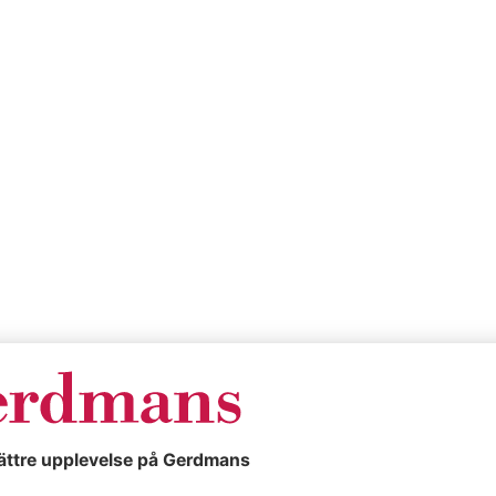
la
Verktygsförvaring
för
vägg
Saga