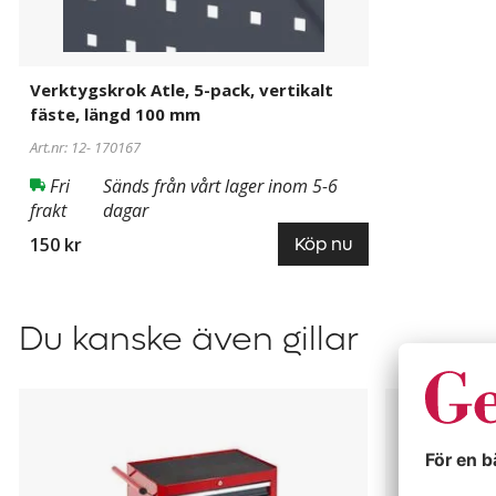
Verktygskrok Atle, 5-pack, vertikalt
fäste, längd 100 mm
Art.nr: 12-
170167
Fri
Sänds från vårt lager inom 5-6
frakt
dagar
150 kr
Köp nu
Du kanske även gillar
Verktygsvagn
Verktygstav
Arne
Ebba