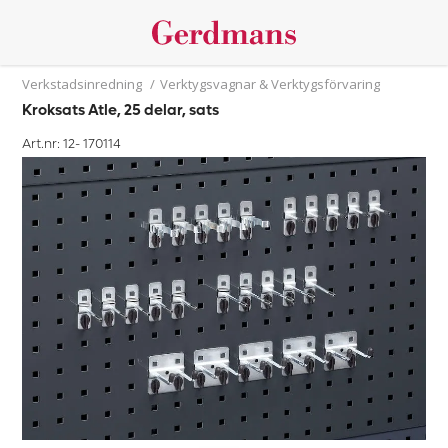
Verkstadsinredning
/
Verktygsvagnar & Verktygsförvaring
Kroksats Atle, 25 delar, sats
Art.nr: 12-
170114