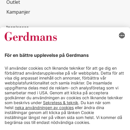
Outlet
Kampanjer
Inspireras
Kundcase
Magasin
Läsvärt
Kontakt
info@gerdmans.se
0433-740 80
Kundservice öppettider
Vardagar 07.30-17.00