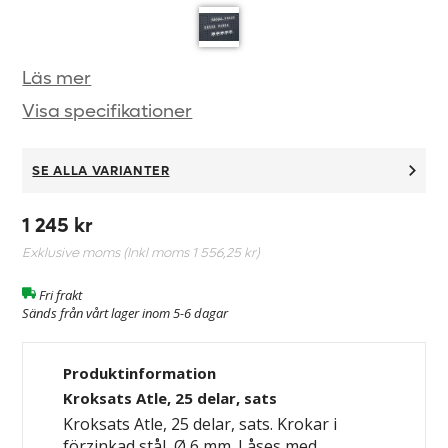
Läs mer
Visa specifikationer
SE ALLA VARIANTER
1 245 kr
Exklusive moms (Inkl moms
1 556,25 kr
)
Fri frakt
Sänds från vårt lager inom 5-6 dagar
Produktinformation
Kroksats Atle, 25 delar, sats
Kroksats Atle, 25 delar, sats. Krokar i
förzinkad stål, Ø 6 mm. Låses med