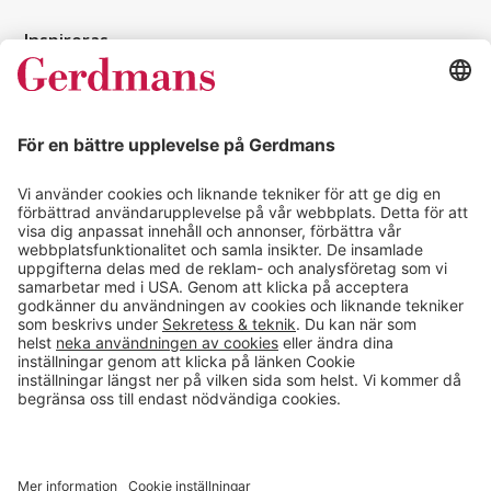
Inspireras
Kundcase
Magasin
Läsvärt
Kontakt
info@gerdmans.se
0433-740 80
Kundservice öppettider
Vardagar 07.30-17.00
© 2026 Gerdmans Inredningar AB Alla priser är exklusive moms.