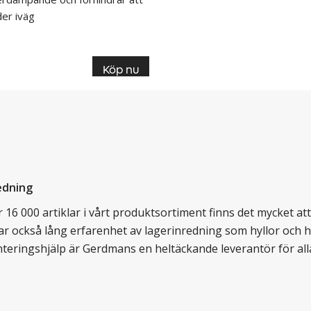
der iväg
Köp nu
edning
16 000 artiklar i vårt produktsortiment finns det mycket att v
ar också lång erfarenhet av lagerinredning som hyllor och hy
nteringshjälp är Gerdmans en heltäckande leverantör för all