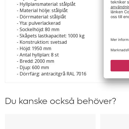
- Hyllplansmaterial: stålplåt
- Material hölje: stålplåt
- Dörrmaterial: stålplåt
- Yta: pulverlackerad
- Sockelhöjd: 80 mm
- Skåpets lastkapacitet: 1000 kg
- Konstruktion: svetsad
- Höjd: 1950 mm
- Antal hyllplan: 8 st
- Bredd: 2000 mm
- Djup: 600 mm
- Dörrfärg: antracitgrå RAL 7016
Du kanske också behöver?
Hyllplan
Gummimat
till
till