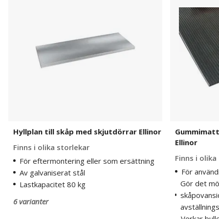
skåp
skåp
med
med
skjutdörrar
skjutdörrar
Ellinor
Ellinor
Hyllplan till skåp med skjutdörrar Ellinor
Gummimatta 
Ellinor
Finns i olika storlekar
Finns i olika
För eftermontering eller som ersättning
För använd
Av galvaniserat stål
Gör det möj
Lastkapacitet 80 kg
skåpovansid
6 varianter
avställning
Verkar bull