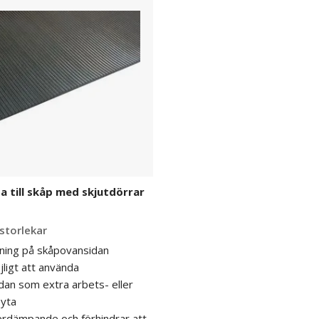
till skåp med skjutdörrar
 storlekar
ning på skåpovansidan
ligt att använda
an som extra arbets- eller
syta
erdämpande och förhindrar att