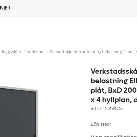
NJER
erktygsskåp
/
Verkstadsskåp med skjutdörrar för tung belastning Ellinor, hö
Verkstadsskå
belastning Ell
plåt, BxD 20
x 4 hyllplan, 
Art.nr: 12-
849424
Läs mer