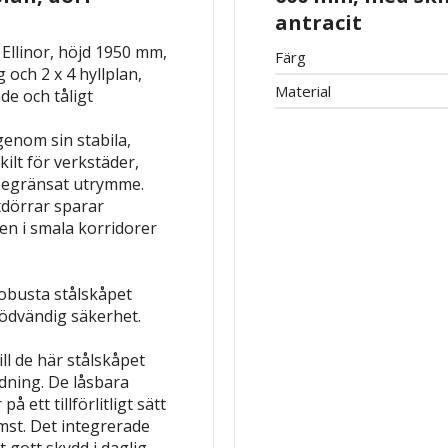
antracit
Ellinor, höjd 1950 mm,
Färg
 och 2 x 4 hyllplan,
Material
e och tåligt
enom sin stabila,
ilt för verkstäder,
 begränsat utrymme.
tdörrar sparar
en i smala korridorer
robusta stålskåpet
nödvändig säkerhet.
ll de här stålskåpet
dning. De låsbara
 ett tillförlitligt sätt
st. Det integrerade
t gott skydd i daglig