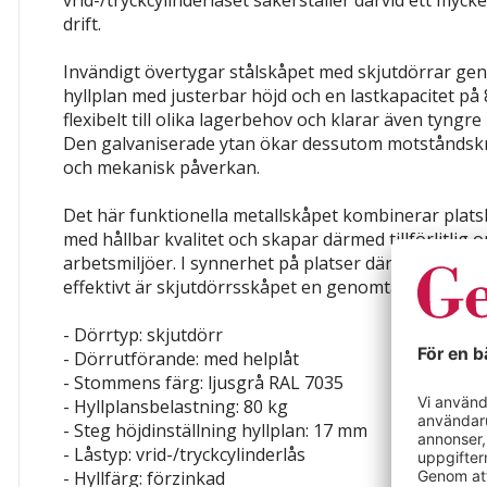
drift.
Invändigt övertygar stålskåpet med skjutdörrar ge
hyllplan med justerbar höjd och en lastkapacitet på
flexibelt till olika lagerbehov och klarar även tyngr
Den galvaniserade ytan ökar dessutom motståndsk
och mekanisk påverkan.
Det här funktionella metallskåpet kombinerar plat
med hållbar kvalitet och skapar därmed tillförlitlig 
arbetsmiljöer. I synnerhet på platser där utrymmet 
effektivt är skjutdörrsskåpet en genomtänkt och sta
- Dörrtyp: skjutdörr
- Dörrutförande: med helplåt
- Stommens färg: ljusgrå RAL 7035
- Hyllplansbelastning: 80 kg
- Steg höjdinställning hyllplan: 17 mm
- Låstyp: vrid-/tryckcylinderlås
- Hyllfärg: förzinkad