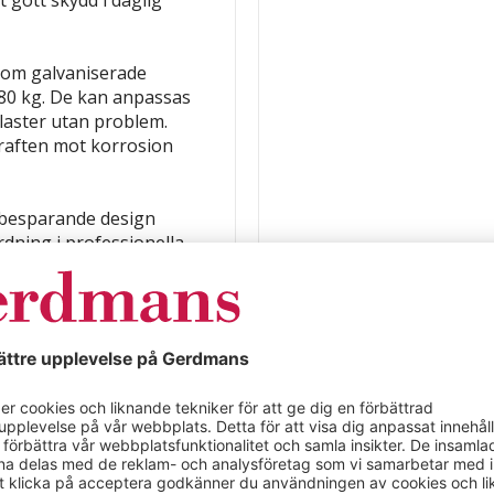
nom galvaniserade
 80 kg. De kan anpassas
e laster utan problem.
raften mot korrosion
sbesparande design
ordning i professionella
måste utnyttjas
bil lösning.