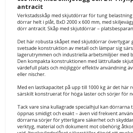
antracit
Verkstadsskåp med skjutdörrar för tung belastning 
dörrar helt i plåt, BxD 2000 x 600 mm, med skiljevägg
dörr antracit.
Skåp med skjutdörrar – platsbesparand
Det här robusta skåpet med skjutdörrar övertygar g
svetsade konstruktion av metall och lämpar sig särsk
lagerutrymmen och industriella arbetsmiljöer med
Den kompakta konstruktionen med lättrullade skju
värdefull plats och möjliggör effektiv användning äv
eller nischer.
Med en lastkapacitet på upp till 1000 kg är det här 
särskilt konstruerat för höga laster och sörjer för 
Tack vare sina kullagrade specialhjul kan dörrarna ti
öppnas smidigt och exakt – även vid frekvent använ
dörrarna sörjer för ytterligare säkerhet och skyddar på
verktyg, material och dokument mot obehörig åtkom
vrid-/tryckcylinderlåset säkerställer därvid ett mycke