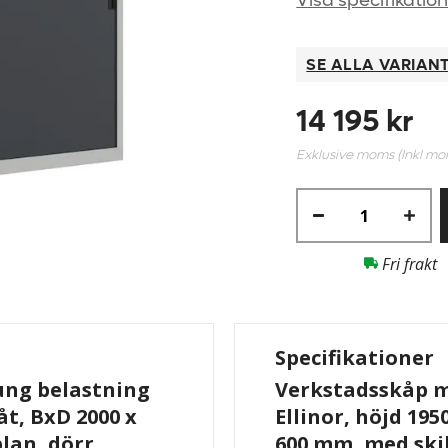
Visa specifikatio
SE ALLA VARIAN
14 195 kr
Exklusive moms (Inkl m
Fri frakt
Specifikationer
ung belastning
Verkstadsskåp m
åt, BxD 2000 x
Ellinor, höjd 195
plan, dörr
600 mm, med skil