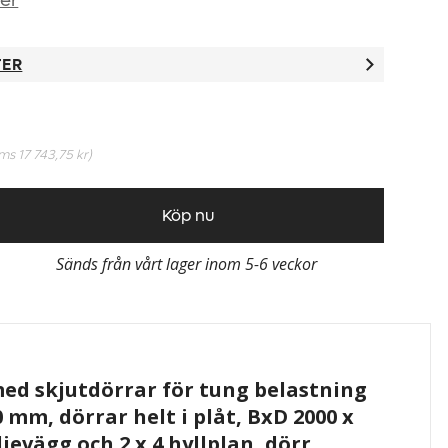
ner
TER
oms
17 743,75 kr
)
Köp nu
Sänds från vårt lager inom 5-6 veckor
ed skjutdörrar för tung belastning
0 mm, dörrar helt i plåt, BxD 2000 x
jevägg och 2 x 4 hyllplan, dörr