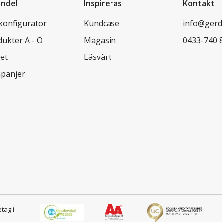
andel
Inspireras
Kontakt
lkonfigurator
Kundcase
info@gerd
dukter A - Ö
Magasin
0433-740 
let
Läsvärt
panjer
etag i