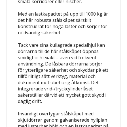
smala korridorer eller nischer.
Med en lastkapacitet på upp till 1000 kg är
det här robusta stålskåpet särskilt
konstruerat för höga laster och sörjer för
nödvändig säkerhet.
Tack vare sina kullagrade specialhjul kan
dörrarna till de här stålskåpet öppnas
smidigt och exakt – även vid frekvent
användning. De låsbara dörrarna sörjer
för ytterligare säkerhet och skyddar på ett
tillförlitligt sätt verktyg, material och
dokument mot obehörig åtkomst. Det
integrerade vrid-/tryckcylinderlåset
säkerställer därvid ett mycket gott skydd i
daglig drift.
Invändigt övertygar stålskåpet med
skjutdörrar genom galvaniserade hyllplan
med justerbar höjd och en lastkapacitet på