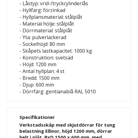
- Låstyp: vrid-/tryckcylinderlås
- Hyllfärg: förzinkad
- Hyllplansmaterial: stålplåt
- Material hölje: stålplåt
- Dörrmaterial: stålplåt
- Yta: pulverlackerad
- Sockelhöjd: 80 mm
- Skåpets lastkapacitet: 1000 kg
- Konstruktion: svetsad
- Höjd: 1200 mm
- Antal hyllplan: 4 st
- Bredd: 1500 mm
- Djup: 600 mm
- Dörrfärg: gentianablå RAL 5010
Specifikationer
Verkstadsskåp med skjutdörrar för tung
belastning Ellinor, höjd 1200 mm, dörrar
helt i plåt, BxD 1500 x 600 mm, med