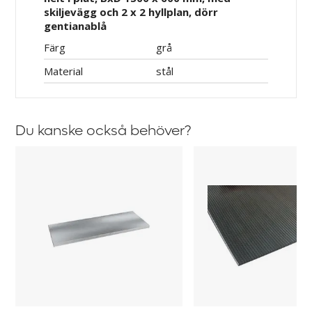
skiljevägg och 2 x 2 hyllplan, dörr
gentianablå
Färg
grå
Material
stål
Du kanske också behöver?
Hyllplan
Gummimatta
till
till
skåp
skåp
med
med
skjutdörrar
skjutdörrar
Ellinor
Ellinor