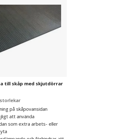
till skåp med skjutdörrar
 storlekar
ning på skåpovansidan
ligt att använda
an som extra arbets- eller
syta
erdämpande och förhindrar att