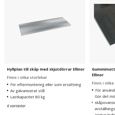
skåp
skåp
med
med
skjutdörrar
skjutdörrar
Ellinor
Ellinor
Hyllplan till skåp med skjutdörrar Ellinor
Gummimatta 
Ellinor
Finns i olika storlekar
Finns i olika
För eftermontering eller som ersättning
För använd
Av galvaniserat stål
Gör det möj
Lastkapacitet 80 kg
skåpovansid
6 varianter
avställning
Verkar bull