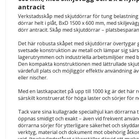
antracit
Verkstadsskåp med skjutdörrar för tung belastning 
dörrar helt i plåt, BxD 1500 x 600 mm, med skiljevägg
dörr antracit.
Skåp med skjutdörrar – platsbesparand
Det här robusta skåpet med skjutdörrar övertygar g
svetsade konstruktion av metall och lämpar sig särsk
lagerutrymmen och industriella arbetsmiljöer med
Den kompakta konstruktionen med lättrullade skju
värdefull plats och möjliggör effektiv användning äv
eller nischer.
Med en lastkapacitet på upp till 1000 kg är det här 
särskilt konstruerat för höga laster och sörjer för 
Tack vare sina kullagrade specialhjul kan dörrarna ti
öppnas smidigt och exakt – även vid frekvent använ
dörrarna sörjer för ytterligare säkerhet och skyddar på
verktyg, material och dokument mot obehörig åtkom
vrid-/tryckcylinderlåset säkerställer därvid ett mycke