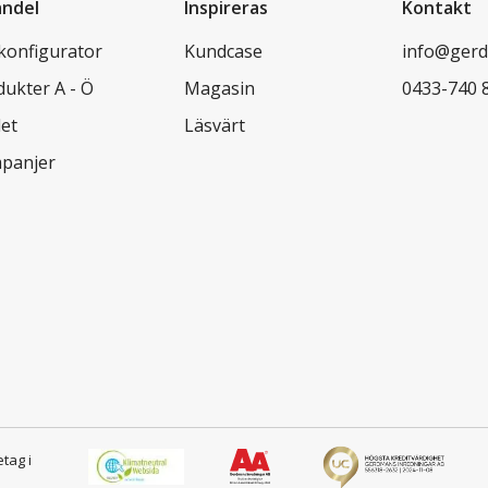
andel
Inspireras
Kontakt
lkonfigurator
Kundcase
info@gerd
dukter A - Ö
Magasin
0433-740 
let
Läsvärt
panjer
etag i