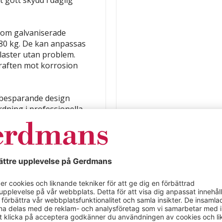
nom galvaniserade
 80 kg. De kan anpassas
e laster utan problem.
raften mot korrosion
sbesparande design
ordning i professionella
måste utnyttjas
bil lösning.