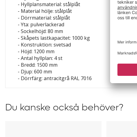
- Hyllplansmaterial: stålplåt
- Material hölje: stålplåt
- Dörrmaterial: stålplåt
- Yta: pulverlackerad
- Sockelhöjd: 80 mm
- Skåpets lastkapacitet: 1000 kg
- Konstruktion: svetsad
- Höjd: 1200 mm
- Antal hyllplan: 4 st
- Bredd: 1500 mm
- Djup: 600 mm
- Dörrfärg: antracitgrå RAL 7016
Du kanske också behöver?
Hyllplan
Gummimat
till
till