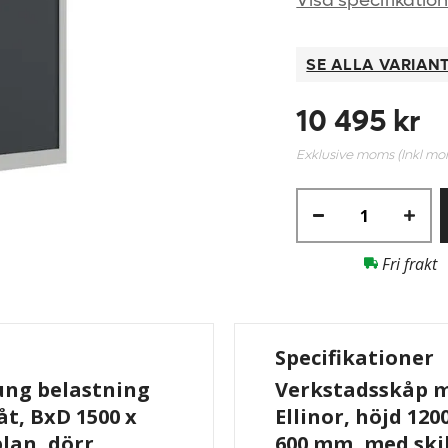
Visa specifikatio
SE ALLA VARIAN
10 495 kr
Exklusive moms (Inkl m
Fri frakt
Specifikationer
ung belastning
Verkstadsskåp m
åt, BxD 1500 x
Ellinor, höjd 120
plan, dörr
600 mm, med skil