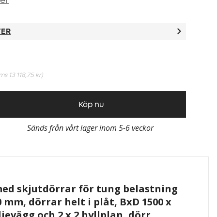
ner
TER
oms
13 118,75 kr
)
Köp nu
Sänds från vårt lager inom 5-6 veckor
ed skjutdörrar för tung belastning
0 mm, dörrar helt i plåt, BxD 1500 x
jevägg och 2 x 2 hyllplan, dörr