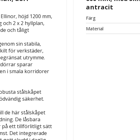
antracit
Ellinor, höjd 1200 mm,
Färg
 och 2 x 2 hyllplan,
Material
e och tåligt
enom sin stabila,
ilt för verkstäder,
 begränsat utrymme.
tdörrar sparar
en i smala korridorer
robusta stålskåpet
nödvändig säkerhet.
ll de här stålskåpet
dning. De låsbara
 ett tillförlitligt sätt
st. Det integrerade
t gott skydd i daglig