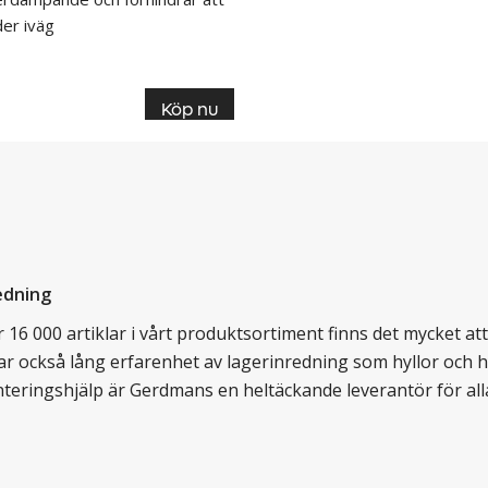
der iväg
Köp nu
edning
16 000 artiklar i vårt produktsortiment finns det mycket att v
ar också lång erfarenhet av lagerinredning som hyllor och hy
nteringshjälp är Gerdmans en heltäckande leverantör för all