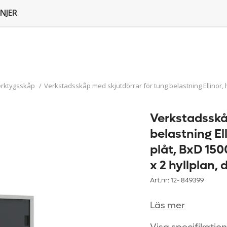
NJER
erktygsskåp
/
Verkstadsskåp med skjutdörrar för tung belastning Ellinor, hö
Verkstadsskå
belastning Ell
plåt, BxD 150
x 2 hyllplan, 
Art.nr: 12-
849399
Läs mer