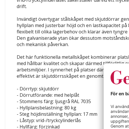
drift.
Invändigt övertygar stålskåpet med skjutdörrar ge
hyllplan med justerbar höjd och en lastkapacitet på
flexibelt till olika lagerbehov och klarar även tyngr
Den galvaniserade ytan ökar dessutom motståndsk
och mekanisk påverkan.
Det här funktionella metallskåpet kombinerar plat
med hållbar kvalitet och skapar därmed tillförlitlig 
arbetsmiljöer. I synnerhet på platser där utrymmet 
effektivt är skjutdörrsskåpet en genomtänkt och sta
- Dörrtyp: skjutdörr
- Dörrutförande: med helplåt
- Stommens färg: ljusgrå RAL 7035
- Hyllplansbelastning: 80 kg
- Steg höjdinställning hyllplan: 17 mm
- Låstyp: vrid-/tryckcylinderlås
- Hyllfärg: förzinkad