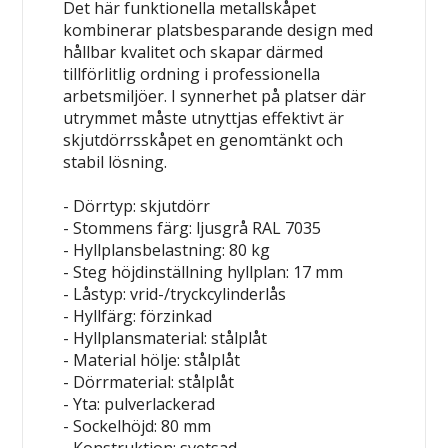
Det här funktionella metallskåpet
kombinerar platsbesparande design med
hållbar kvalitet och skapar därmed
tillförlitlig ordning i professionella
arbetsmiljöer. I synnerhet på platser där
utrymmet måste utnyttjas effektivt är
skjutdörrsskåpet en genomtänkt och
stabil lösning.
- Dörrtyp: skjutdörr
- Stommens färg: ljusgrå RAL 7035
- Hyllplansbelastning: 80 kg
- Steg höjdinställning hyllplan: 17 mm
- Låstyp: vrid-/tryckcylinderlås
- Hyllfärg: förzinkad
- Hyllplansmaterial: stålplåt
- Material hölje: stålplåt
- Dörrmaterial: stålplåt
- Yta: pulverlackerad
- Sockelhöjd: 80 mm