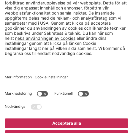
Kontakt
info@gerdmans.se
0433-740 80
Kundservice öppettider
Vardagar 07.30-17.00
© 2026 Gerdmans Inredningar AB Alla priser är exklusive moms.
Ett företag i Takkt-gruppen
Cookie inställningar
Köp nu
14 695 kr