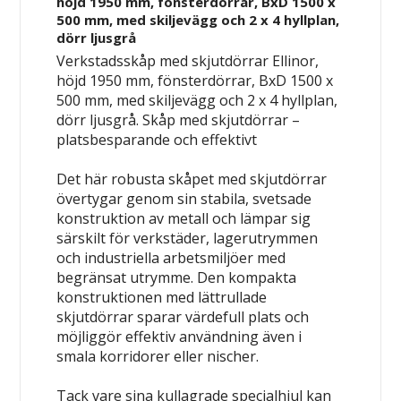
höjd 1950 mm, fönsterdörrar, BxD 1500 x
500 mm, med skiljevägg och 2 x 4 hyllplan,
dörr ljusgrå
Verkstadsskåp med skjutdörrar Ellinor,
höjd 1950 mm, fönsterdörrar, BxD 1500 x
500 mm, med skiljevägg och 2 x 4 hyllplan,
dörr ljusgrå.
Skåp med skjutdörrar –
platsbesparande och effektivt
Det här robusta skåpet med skjutdörrar
övertygar genom sin stabila, svetsade
konstruktion av metall och lämpar sig
särskilt för verkstäder, lagerutrymmen
och industriella arbetsmiljöer med
begränsat utrymme. Den kompakta
konstruktionen med lättrullade
skjutdörrar sparar värdefull plats och
möjliggör effektiv användning även i
smala korridorer eller nischer.
Tack vare sina kullagrade specialhjul kan