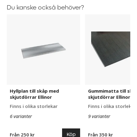
Du kanske också behöver?
Hyllplan
Gummimatta
till
till
skåp
skåp
med
med
skjutdörrar
skjutdörrar
Ellinor
Ellinor
Hyllplan till skåp med
Gummimatta till skå
skjutdörrar Ellinor
skjutdörrar Ellinor
Finns i olika storlekar
Finns i olika storlekar
6 varianter
9 varianter
Köp
Från 250 kr
Från 350 kr