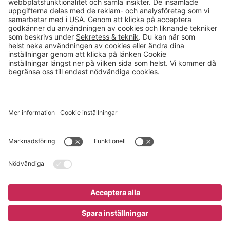
info@gerdmans.se
0433-740 80
Kundservice öppettider
Vardagar 07.30-17.00
© 2026 Gerdmans Inredningar AB Alla priser är exklusive moms.
Ett företag i Takkt-gruppen
Cookie inställningar
Köp nu
10 895 kr