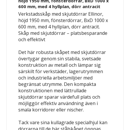
höjd 1950 mm, fönsterdörrar, BxD 1000 x
600 mm, med 4 hyllplan, dörr antracit
Verkstadsskåp med skjutdörrar Ellinor,
höjd 1950 mm, fönsterdörrar, BxD 1000 x
600 mm, med 4 hyllplan, dörr antracit.
Skåp med skjutdörrar – platsbesparande
och effektivt
Det här robusta skåpet med skjutdörrar
övertygar genom sin stabila, svetsade
konstruktion av metall och lämpar sig
särskilt för verkstäder, lagerutrymmen
och industriella arbetsmiljöer med
begränsat utrymme. Den kompakta
konstruktionen med lättrullade
skjutdörrar sparar värdefull plats och
möjliggör effektiv användning även i
smala korridorer eller nischer.
Tack vare sina kullagrade specialhjul kan
dörrarna till de här stålskåpet öppnas