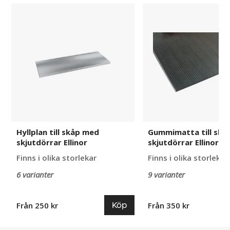
Hyllplan
Gummimatta
till
till
skåp
skåp
med
med
skjutdörrar
skjutdörrar
Ellinor
Ellinor
Hyllplan till skåp med
Gummimatta till skå
skjutdörrar Ellinor
skjutdörrar Ellinor
Finns i olika storlekar
Finns i olika storlekar
6 varianter
9 varianter
Köp
Från 250 kr
Från 350 kr