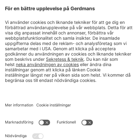
Magasin
Läsvärt
Kontakt
info@gerdmans.se
0433-740 80
Kundservice öppettider
Vardagar 07.30-17.00
© 2026 Gerdmans Inredningar AB Alla priser är exklusive moms.
Ett företag i Takkt-gruppen
Cookie inställningar