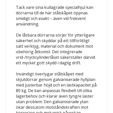
Tack vare sina kullagrade specialhjul kan
dörrarna till de här stålskåpet öppnas
smidigt och exakt – även vid frekvent
användning.
De låsbara dörrarna sörjer för ytterligare
säkerhet och skyddar på ett tillförlitligt
sätt verktyg, material och dokument mot
obehörig åtkomst. Det integrerade
vrid-/tryckcylinderlåset säkerställer därvid
ett mycket gott skydd i daglig drift.
Invändigt övertygar stålskåpet med
skjutdörrar genom galvaniserade hyllplan
med justerbar höjd och en lastkapacitet på
80 kg. De kan anpassas flexibelt till olika
lagerbehov och klarar även tyngre laster
utan problem. Den galvaniserade ytan
ökar dessutom motståndskraften mot
korrosion och mekanisk påverkan.