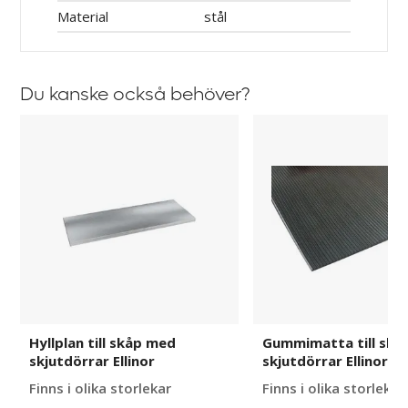
Material
stål
Du kanske också behöver?
Hyllplan
Gummimatta
till
till
skåp
skåp
med
med
skjutdörrar
skjutdörrar
Ellinor
Ellinor
Hyllplan till skåp med
Gummimatta till skå
skjutdörrar Ellinor
skjutdörrar Ellinor
Finns i olika storlekar
Finns i olika storlekar