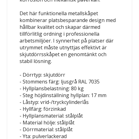
Det här funktionella metallskåpet
kombinerar platsbesparande design med
hållbar kvalitet och skapar därmed
tillförlitlig ordning i professionella
arbetsmiljöer. I synnerhet på platser där
utrymmet måste utnyttjas effektivt är
skjutdörrsskåpet en genomtänkt och
stabil lösning.
- Dörrtyp: skjutdörr
- Stommens färg: ljusgrå RAL 7035
- Hyllplansbelastning: 80 kg
- Steg höjdinställning hyllplan: 17 mm
- Låstyp: vrid-/tryckcylinderlås
- Hyllfärg: förzinkad
- Hyllplansmaterial: stålplåt
- Material hölje: stålplåt
- Dörrmaterial: stålplåt
- Yta: pulverlackerad