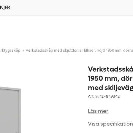
NJER
erktygsskåp
/
Verkstadsskåp med skjutdörrar Ellinor, höjd 1950 mm, dörrar 
Verkstadsskåp
1950 mm, dörr
med skiljevägg
Art.nr: 12-
849342
Läs mer
Visa specifikatio