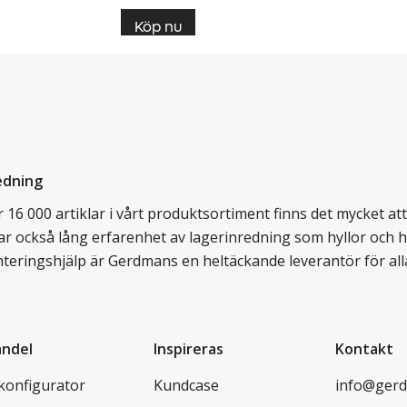
Köp nu
edning
16 000 artiklar i vårt produktsortiment finns det mycket att v
ar också lång erfarenhet av lagerinredning som hyllor och hy
nteringshjälp är Gerdmans en heltäckande leverantör för all
andel
Inspireras
Kontakt
lkonfigurator
Kundcase
info@gerd