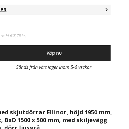
TER
oms
14 618,75 kr
)
Köp nu
Sänds från vårt lager inom 5-6 veckor
d skjutdörrar Ellinor, höjd 1950 mm,
åt, BxD 1500 x 500 mm, med skiljevägg
n, dörr ljusgrå