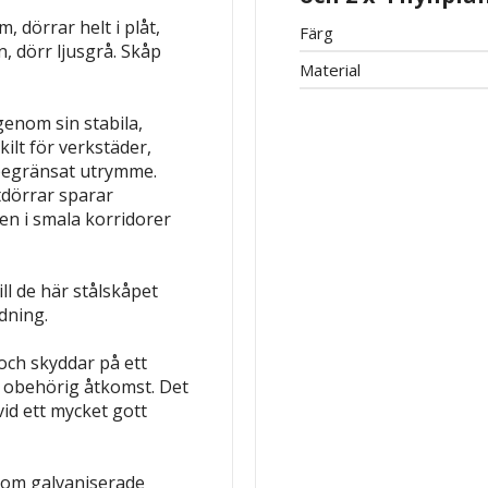
 dörrar helt i plåt,
Färg
, dörr ljusgrå.
Skåp
Material
enom sin stabila,
ilt för verkstäder,
 begränsat utrymme.
tdörrar sparar
en i smala korridorer
ll de här stålskåpet
dning.
och skyddar på ett
ot obehörig åtkomst. Det
vid ett mycket gott
nom galvaniserade