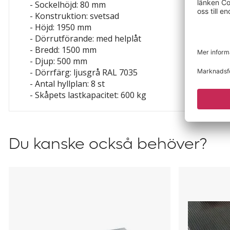
- Sockelhöjd: 80 mm
- Konstruktion: svetsad
- Höjd: 1950 mm
- Dörrutförande: med helplåt
- Bredd: 1500 mm
- Djup: 500 mm
- Dörrfärg: ljusgrå RAL 7035
- Antal hyllplan: 8 st
- Skåpets lastkapacitet: 600 kg
Du kanske också behöver?
Hyllplan
Gummimat
till
till
skåp
skåp
med
med
skjutdörrar
skjutdörrar