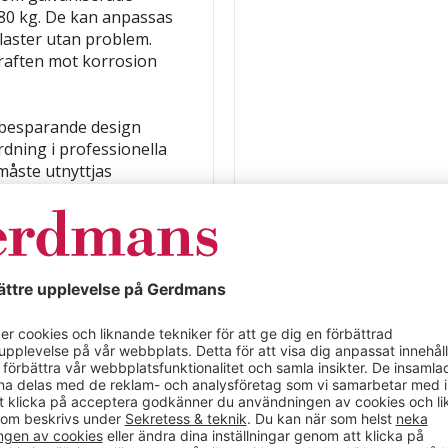
 80 kg. De kan anpassas
e laster utan problem.
raften mot korrosion
sbesparande design
ordning i professionella
måste utnyttjas
bil lösning.