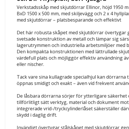
Verkstadsskåp med skjutdörrar Ellinor, höjd 1950 mm,
BxD 1500 x 500 mm, med skiljevägg och 2 x 4 hyllplan
med skjutdörrar – platsbesparande och effektivt
Det här robusta skåpet med skjutdörrar övertygar g
svetsade konstruktion av metall och lämpar sig särsk
lagerutrymmen och industriella arbetsmiljöer med
Den kompakta konstruktionen med lättrullade skju
värdefull plats och möjliggör effektiv användning äv
eller nischer.
Tack vare sina kullagrade specialhjul kan dörrarna ti
öppnas smidigt och exakt – även vid frekvent använ
De låsbara dörrarna sörjer för ytterligare säkerhet 
tillförlitligt sätt verktyg, material och dokument m
integrerade vrid-/tryckcylinderlåset säkerställer där
skydd i daglig drift.
Invändigt övertygar stålskåpet med skjutdörrar ge