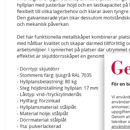
hyllplan med justerbar höjd och en lastkapacitet på
flexibelt till olika lagerbehov och klarar även tyngr
Den galvaniserade ytan ökar dessutom motståndsk
och mekanisk påverkan.
Det här funktionella metallskåpet kombinerar plat
med hållbar kvalitet och skapar därmed tillförlitlig 
arbetsmiljöer. I synnerhet på platser där utrymmet 
effektivt är skjutdörrsskåpet en genomtänkt och sta
- Dörrtyp: skjutdörr
- Stommens färg: ljusgrå RAL 7035
- Hyllplansbelastning: 80 kg
- Steg höjdinställning hyllplan: 17 mm
- Låstyp: vrid-/tryckcylinderlås
- Hyllfärg: förzinkad
- Hyllplansmaterial: stålplåt
- Material hölje: stålplåt
- Dörrmaterial: stålplåt
- Yta: pulverlackerad