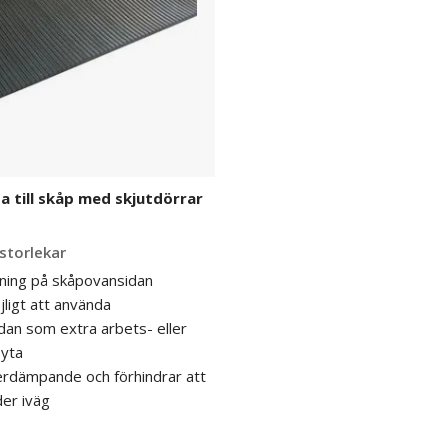
till skåp med skjutdörrar
 storlekar
ning på skåpovansidan
ligt att använda
an som extra arbets- eller
syta
erdämpande och förhindrar att
der iväg