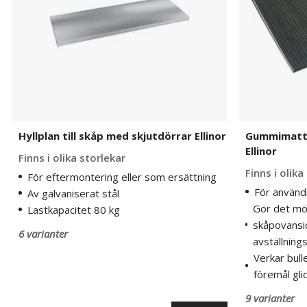
Ellinor
Ellinor
Hyllplan till skåp med skjutdörrar Ellinor
Gummimatta 
Ellinor
Finns i olika storlekar
Finns i olika
För eftermontering eller som ersättning
För använd
Av galvaniserat stål
Gör det möj
Lastkapacitet 80 kg
skåpovansid
6 varianter
avställning
Verkar bull
föremål gli
9 varianter