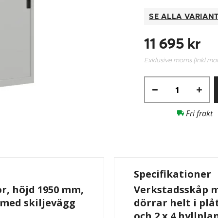
SE ALLA VARIAN
11 695 kr
Exklusive moms (Inkl m
Fri frakt
Specifikationer
r, höjd 1950 mm,
Verkstadsskåp me
, med skiljevägg
dörrar helt i pl
och 2 x 4 hyllpla