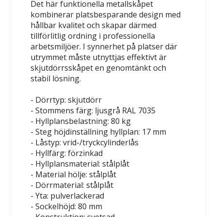
Det här funktionella metallskåpet
kombinerar platsbesparande design med
hållbar kvalitet och skapar därmed
tillförlitlig ordning i professionella
arbetsmiljöer. I synnerhet på platser där
utrymmet måste utnyttjas effektivt är
skjutdörrsskåpet en genomtänkt och
stabil lösning.
- Dörrtyp: skjutdörr
- Stommens färg: ljusgrå RAL 7035
- Hyllplansbelastning: 80 kg
- Steg höjdinställning hyllplan: 17 mm
- Låstyp: vrid-/tryckcylinderlås
- Hyllfärg: förzinkad
- Hyllplansmaterial: stålplåt
- Material hölje: stålplåt
- Dörrmaterial: stålplåt
- Yta: pulverlackerad
- Sockelhöjd: 80 mm