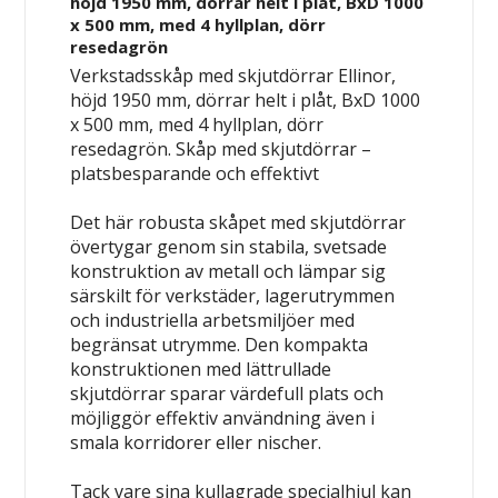
höjd 1950 mm, dörrar helt i plåt, BxD 1000
x 500 mm, med 4 hyllplan, dörr
resedagrön
Verkstadsskåp med skjutdörrar Ellinor,
höjd 1950 mm, dörrar helt i plåt, BxD 1000
x 500 mm, med 4 hyllplan, dörr
resedagrön.
Skåp med skjutdörrar –
platsbesparande och effektivt
Det här robusta skåpet med skjutdörrar
övertygar genom sin stabila, svetsade
konstruktion av metall och lämpar sig
särskilt för verkstäder, lagerutrymmen
och industriella arbetsmiljöer med
begränsat utrymme. Den kompakta
konstruktionen med lättrullade
skjutdörrar sparar värdefull plats och
möjliggör effektiv användning även i
smala korridorer eller nischer.
Tack vare sina kullagrade specialhjul kan