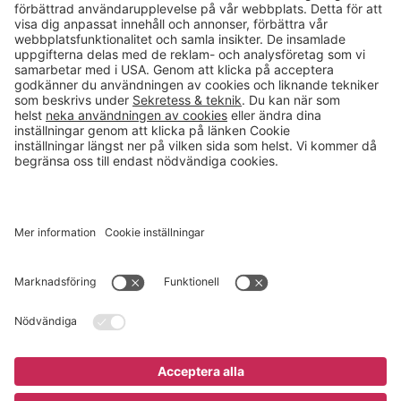
Kontakt
info@gerdmans.se
0433-740 80
Kundservice öppettider
Vardagar 07.30-17.00
© 2026 Gerdmans Inredningar AB Alla priser är exklusive moms.
Ett företag i Takkt-gruppen
Cookie inställningar
Köp nu
8 295 kr