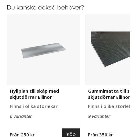
Du kanske också behöver?
Hyllplan
Gummimatta
till
till
skåp
skåp
med
med
skjutdörrar
skjutdörrar
Ellinor
Ellinor
Hyllplan till skåp med
Gummimatta till skå
skjutdörrar Ellinor
skjutdörrar Ellinor
Finns i olika storlekar
Finns i olika storlekar
6 varianter
9 varianter
Köp
Från 250 kr
Från 350 kr