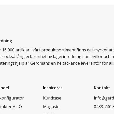
edning
16 000 artiklar i vårt produktsortiment finns det mycket att v
ar också lång erfarenhet av lagerinredning som hyllor och hy
nteringshjälp är Gerdmans en heltäckande leverantör för all
andel
Inspireras
Kontakt
lkonfigurator
Kundcase
info@gerd
dukter A - Ö
Magasin
0433-740 