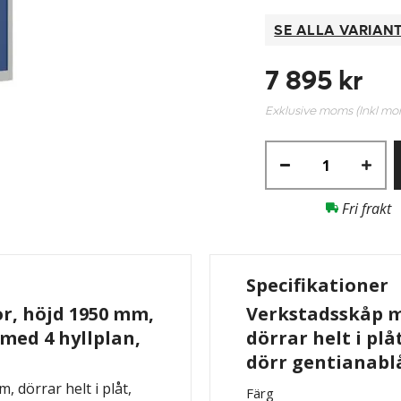
SE ALLA VARIAN
7 895 kr
Exklusive moms (Inkl m
Fri frakt
Specifikationer
r, höjd 1950 mm,
Verkstadsskåp me
 med 4 hyllplan,
dörrar helt i plå
dörr gentianabl
 dörrar helt i plåt,
Färg