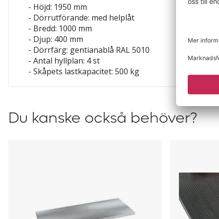
- Höjd: 1950 mm
- Dörrutförande: med helplåt
- Bredd: 1000 mm
- Djup: 400 mm
- Dörrfärg: gentianablå RAL 5010
- Antal hyllplan: 4 st
- Skåpets lastkapacitet: 500 kg
Du kanske också behöver?
Hyllplan
Gummimat
till
till
skåp
skåp
med
med
skjutdörrar
skjutdörrar
Ellinor
Ellinor