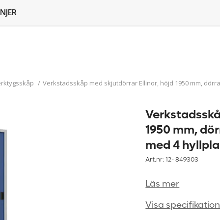
NJER
erktygsskåp
/
Verkstadsskåp med skjutdörrar Ellinor, höjd 1950 mm, dörrar
Verkstadsskåp
1950 mm, dörr
med 4 hyllpla
Art.nr: 12-
849303
Läs mer
Visa specifikatio