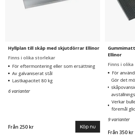
Hyllplan till skåp med skjutdörrar Ellinor
Gummimatta 
Ellinor
Finns i olika storlekar
Finns i olika
För eftermontering eller som ersättning
För använd
Av galvaniserat stål
Gör det möj
Lastkapacitet 80 kg
skåpovansid
6 varianter
avställning
Verkar bull
föremål gli
9 varianter
Från 250 kr
Köp nu
Från 350 kr