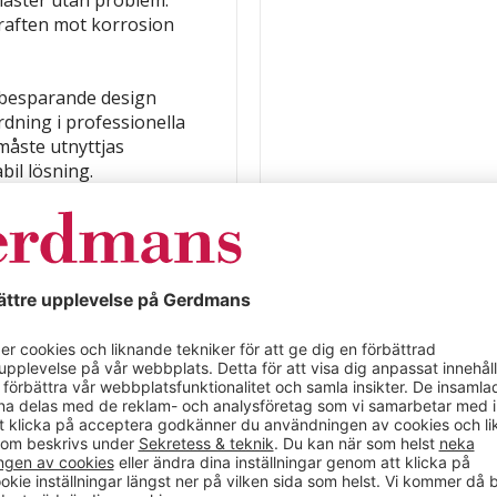
e laster utan problem.
raften mot korrosion
sbesparande design
ordning i professionella
måste utnyttjas
bil lösning.