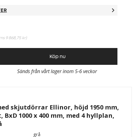
TER
oms
9 868,75 kr
)
Köp nu
Sänds från vårt lager inom 5-6 veckor
d skjutdörrar Ellinor, höjd 1950 mm,
t, BxD 1000 x 400 mm, med 4 hyllplan,
å
grå