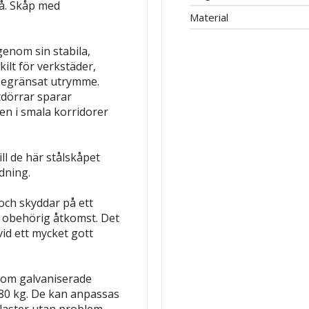
å.
Skåp med
Material
enom sin stabila,
ilt för verkstäder,
 begränsat utrymme.
tdörrar sparar
en i smala korridorer
ll de här stålskåpet
dning.
och skyddar på ett
ot obehörig åtkomst. Det
vid ett mycket gott
nom galvaniserade
 80 kg. De kan anpassas