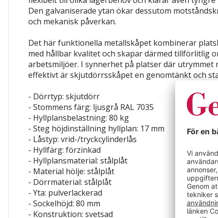
flexibelt till olika lagerbehov och klarar även tyngr
Den galvaniserade ytan ökar dessutom motståndsk
och mekanisk påverkan.
Det här funktionella metallskåpet kombinerar plat
med hållbar kvalitet och skapar därmed tillförlitlig 
arbetsmiljöer. I synnerhet på platser där utrymmet 
effektivt är skjutdörrsskåpet en genomtänkt och sta
- Dörrtyp: skjutdörr
- Stommens färg: ljusgrå RAL 7035
- Hyllplansbelastning: 80 kg
- Steg höjdinställning hyllplan: 17 mm
- Låstyp: vrid-/tryckcylinderlås
- Hyllfärg: förzinkad
- Hyllplansmaterial: stålplåt
- Material hölje: stålplåt
- Dörrmaterial: stålplåt
- Yta: pulverlackerad
- Sockelhöjd: 80 mm
- Konstruktion: svetsad