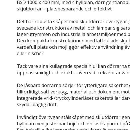
BxD 1000 x 400 mm, med 4 hyllplan, dörr gentianabl
skjutdörrar – platsbesparande och effektivt
Det här robusta skåpet med skjutdörrar övertygar g
svetsade konstruktion av metall och lämpar sig särsk
lagerutrymmen och industriella arbetsmiljöer med
Den kompakta konstruktionen med lättrullade skju
värdefull plats och möjliggör effektiv användning äv
eller nischer.
Tack vare sina kullagrade specialhjul kan dörrarna ti
öppnas smidigt och exakt – även vid frekvent använ
De låsbara dörrarna sörjer för ytterligare säkerhet 
tillförlitligt sätt verktyg, material och dokument m
integrerade vrid-/tryckcylinderlåset säkerställer där
skydd i daglig drift.
Invändigt övertygar stålskåpet med skjutdörrar ge
hyllplan med justerbar höjd och en lastkapacitet på