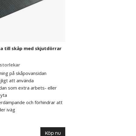
till skåp med skjutdörrar
 storlekar
ning på skåpovansidan
ligt att använda
an som extra arbets- eller
syta
erdämpande och förhindrar att
der iväg
Köp nu