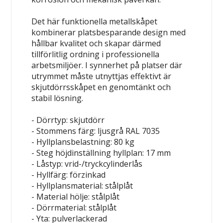
Det här funktionella metallskåpet
kombinerar platsbesparande design med
hållbar kvalitet och skapar därmed
tillförlitlig ordning i professionella
arbetsmiljöer. I synnerhet på platser där
utrymmet måste utnyttjas effektivt är
skjutdörrsskåpet en genomtänkt och
stabil lösning.
- Dörrtyp: skjutdörr
- Stommens färg: ljusgrå RAL 7035
- Hyllplansbelastning: 80 kg
- Steg höjdinställning hyllplan: 17 mm
- Låstyp: vrid-/tryckcylinderlås
- Hyllfärg: förzinkad
- Hyllplansmaterial: stålplåt
- Material hölje: stålplåt
- Dörrmaterial: stålplåt
- Yta: pulverlackerad