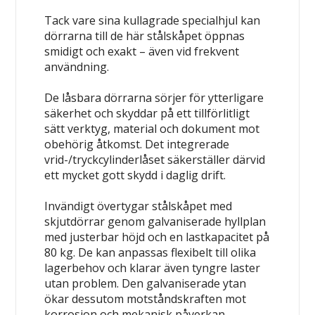
Tack vare sina kullagrade specialhjul kan
dörrarna till de här stålskåpet öppnas
smidigt och exakt – även vid frekvent
användning.
De låsbara dörrarna sörjer för ytterligare
säkerhet och skyddar på ett tillförlitligt
sätt verktyg, material och dokument mot
obehörig åtkomst. Det integrerade
vrid-/tryckcylinderlåset säkerställer därvid
ett mycket gott skydd i daglig drift.
Invändigt övertygar stålskåpet med
skjutdörrar genom galvaniserade hyllplan
med justerbar höjd och en lastkapacitet på
80 kg. De kan anpassas flexibelt till olika
lagerbehov och klarar även tyngre laster
utan problem. Den galvaniserade ytan
ökar dessutom motståndskraften mot
korrosion och mekanisk påverkan.