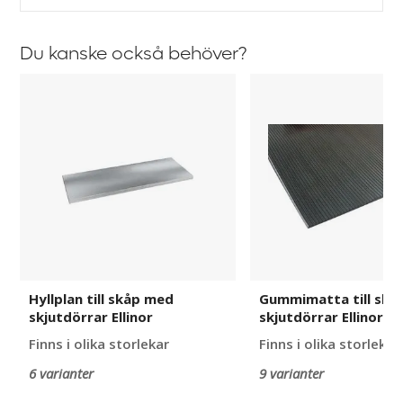
Du kanske också behöver?
Hyllplan
Gummimatta
till
till
skåp
skåp
med
med
skjutdörrar
skjutdörrar
Ellinor
Ellinor
Hyllplan till skåp med
Gummimatta till skå
skjutdörrar Ellinor
skjutdörrar Ellinor
Finns i olika storlekar
Finns i olika storlekar
6 varianter
9 varianter