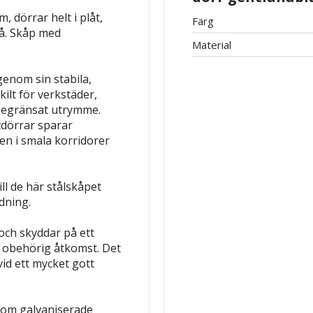
 dörrar helt i plåt,
Färg
å.
Skåp med
Material
enom sin stabila,
ilt för verkstäder,
 begränsat utrymme.
tdörrar sparar
en i smala korridorer
ll de här stålskåpet
dning.
och skyddar på ett
ot obehörig åtkomst. Det
vid ett mycket gott
nom galvaniserade