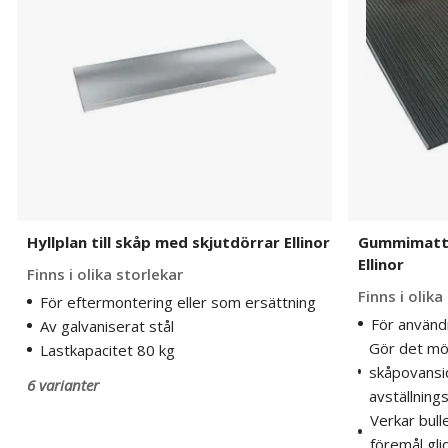
med
med
skjutdörrar
skjutdörrar
Ellinor
Ellinor
Hyllplan till skåp med skjutdörrar Ellinor
Gummimatta 
Ellinor
Finns i olika storlekar
Finns i olika
För eftermontering eller som ersättning
För använd
Av galvaniserat stål
Gör det möj
Lastkapacitet 80 kg
skåpovansid
6 varianter
avställning
Verkar bull
föremål gli