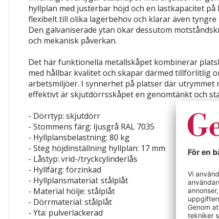
hyllplan med justerbar höjd och en lastkapacitet på
flexibelt till olika lagerbehov och klarar även tyngr
Den galvaniserade ytan ökar dessutom motståndsk
och mekanisk påverkan.
Det här funktionella metallskåpet kombinerar plat
med hållbar kvalitet och skapar därmed tillförlitlig 
arbetsmiljöer. I synnerhet på platser där utrymmet 
effektivt är skjutdörrsskåpet en genomtänkt och sta
- Dörrtyp: skjutdörr
- Stommens färg: ljusgrå RAL 7035
- Hyllplansbelastning: 80 kg
- Steg höjdinställning hyllplan: 17 mm
- Låstyp: vrid-/tryckcylinderlås
- Hyllfärg: förzinkad
- Hyllplansmaterial: stålplåt
- Material hölje: stålplåt
- Dörrmaterial: stålplåt
- Yta: pulverlackerad