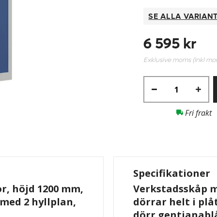
SE ALLA VARIAN
6 595 kr
Exklusive moms (Inkl m
Fri frakt
Specifikationer
r, höjd 1200 mm,
Verkstadsskåp me
 med 2 hyllplan,
dörrar helt i plå
dörr gentianabl