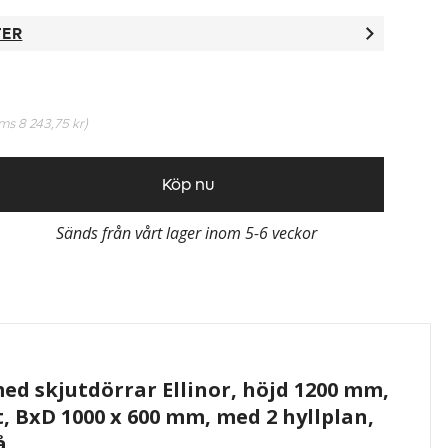
TER
oms
8 243,75 kr
)
Köp nu
Sänds från vårt lager inom 5-6 veckor
d skjutdörrar Ellinor, höjd 1200 mm,
t, BxD 1000 x 600 mm, med 2 hyllplan,
å