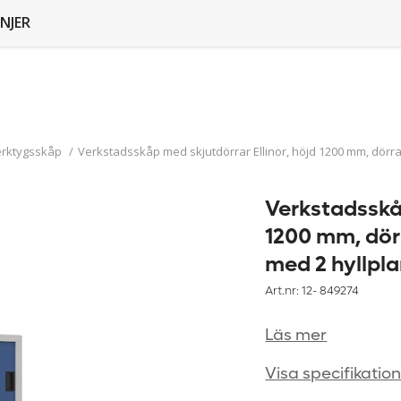
NJER
erktygsskåp
/
Verkstadsskåp med skjutdörrar Ellinor, höjd 1200 mm, dörrar
Verkstadsskåp
1200 mm, dörr
med 2 hyllpla
Art.nr: 12-
849274
Läs mer
Visa specifikatio