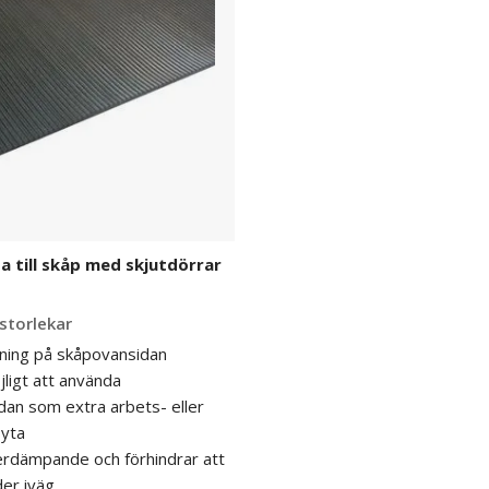
till skåp med skjutdörrar
 storlekar
ning på skåpovansidan
ligt att använda
an som extra arbets- eller
syta
erdämpande och förhindrar att
der iväg