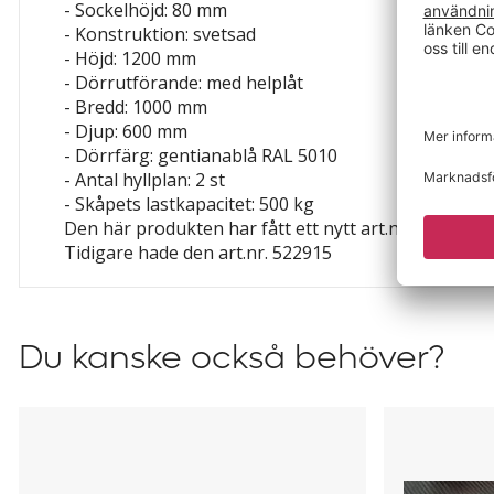
- Sockelhöjd: 80 mm
- Konstruktion: svetsad
- Höjd: 1200 mm
- Dörrutförande: med helplåt
- Bredd: 1000 mm
- Djup: 600 mm
- Dörrfärg: gentianablå RAL 5010
- Antal hyllplan: 2 st
- Skåpets lastkapacitet: 500 kg
Den här produkten har fått ett nytt art.nr.
Tidigare hade den art.nr. 522915
Du kanske också behöver?
Hyllplan
Gummimat
till
till
skåp
skåp