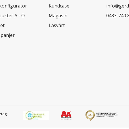
lkonfigurator
Kundcase
info@gerd
dukter A - Ö
Magasin
0433-740 
let
Läsvärt
panjer
etag i