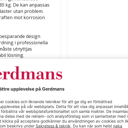
 80 kg. De kan anpassas
e laster utan problem.
raften mot korrosion
sbesparande design
ordning i professionella
måste utnyttjas
bil lösning.