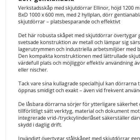
Verkstadsskåp med skjutdörrar Ellinor, höjd 1200 mm,
BxD 1000 x 600 mm, med 2 hyllplan, dörr gentianabl
skjutdörrar – platsbesparande och effektivt
Det här robusta skåpet med skjutdörrar övertygar g
svetsade konstruktion av metall och lämpar sig särsk
lagerutrymmen och industriella arbetsmiljöer med
Den kompakta konstruktionen med lättrullade skju
värdefull plats och möjliggör effektiv användning äv
eller nischer.
Tack vare sina kullagrade specialhjul kan dörrarna ti
öppnas smidigt och exakt – även vid frekvent använ
De låsbara dörrarna sörjer för ytterligare säkerhet 
tillförlitligt sätt verktyg, material och dokument m
integrerade vrid-/tryckcylinderlåset säkerställer där
skydd i daglig drift.
Invändigt övertygar stålskåpet med skjutdörrar ge