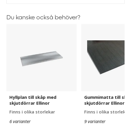
Du kanske också behöver?
Hyllplan
Gummimatta
till
till
skåp
skåp
med
med
skjutdörrar
skjutdörrar
Ellinor
Ellinor
Hyllplan till skåp med
Gummimatta till skå
skjutdörrar Ellinor
skjutdörrar Ellinor
Finns i olika storlekar
Finns i olika storlekar
6 varianter
9 varianter