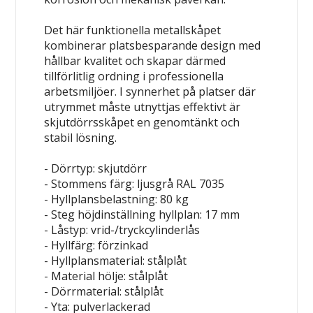
Det här funktionella metallskåpet
kombinerar platsbesparande design med
hållbar kvalitet och skapar därmed
tillförlitlig ordning i professionella
arbetsmiljöer. I synnerhet på platser där
utrymmet måste utnyttjas effektivt är
skjutdörrsskåpet en genomtänkt och
stabil lösning.
- Dörrtyp: skjutdörr
- Stommens färg: ljusgrå RAL 7035
- Hyllplansbelastning: 80 kg
- Steg höjdinställning hyllplan: 17 mm
- Låstyp: vrid-/tryckcylinderlås
- Hyllfärg: förzinkad
- Hyllplansmaterial: stålplåt
- Material hölje: stålplåt
- Dörrmaterial: stålplåt
- Yta: pulverlackerad