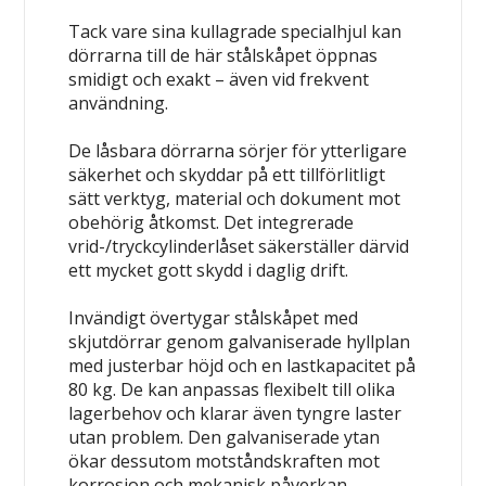
Tack vare sina kullagrade specialhjul kan
dörrarna till de här stålskåpet öppnas
smidigt och exakt – även vid frekvent
användning.
De låsbara dörrarna sörjer för ytterligare
säkerhet och skyddar på ett tillförlitligt
sätt verktyg, material och dokument mot
obehörig åtkomst. Det integrerade
vrid-/tryckcylinderlåset säkerställer därvid
ett mycket gott skydd i daglig drift.
Invändigt övertygar stålskåpet med
skjutdörrar genom galvaniserade hyllplan
med justerbar höjd och en lastkapacitet på
80 kg. De kan anpassas flexibelt till olika
lagerbehov och klarar även tyngre laster
utan problem. Den galvaniserade ytan
ökar dessutom motståndskraften mot
korrosion och mekanisk påverkan.