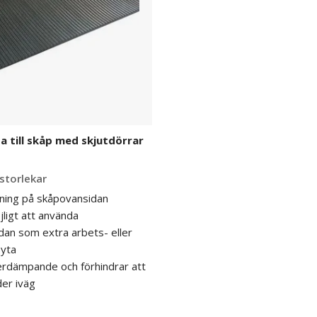
till skåp med skjutdörrar
 storlekar
ning på skåpovansidan
ligt att använda
an som extra arbets- eller
syta
erdämpande och förhindrar att
der iväg