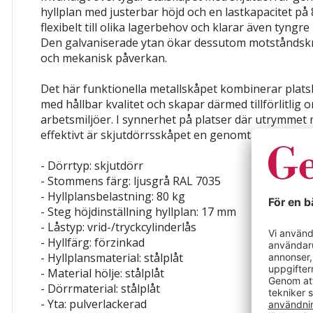
hyllplan med justerbar höjd och en lastkapacitet på
flexibelt till olika lagerbehov och klarar även tyngr
Den galvaniserade ytan ökar dessutom motståndsk
och mekanisk påverkan.
Det här funktionella metallskåpet kombinerar plat
med hållbar kvalitet och skapar därmed tillförlitlig 
arbetsmiljöer. I synnerhet på platser där utrymmet 
effektivt är skjutdörrsskåpet en genomtänkt och sta
- Dörrtyp: skjutdörr
- Stommens färg: ljusgrå RAL 7035
- Hyllplansbelastning: 80 kg
- Steg höjdinställning hyllplan: 17 mm
- Låstyp: vrid-/tryckcylinderlås
- Hyllfärg: förzinkad
- Hyllplansmaterial: stålplåt
- Material hölje: stålplåt
- Dörrmaterial: stålplåt
- Yta: pulverlackerad