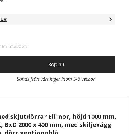
ner
TER
oms
11 243,75 kr
)
Köp nu
Sänds från vårt lager inom 5-6 veckor
d skjutdörrar Ellinor, höjd 1000 mm,
åt, BxD 2000 x 400 mm, med skiljevägg
an, dörr gentianablå