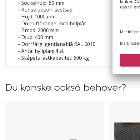
- Sockelhöjd: 80 mm
- Konstruktion: svetsad
- Höjd: 1000 mm
- Dörrutförande: med helplåt
- Bredd: 2000 mm
- Djup: 400 mm
- Dörrfärg: gentianablå RAL 5010
- Antal hyllplan: 4 st
- Skåpets lastkapacitet: 600 kg
Du kanske också behöver?
Hyllplan
Gummimat
till
till
skåp
skåp
med
med
skjutdörrar
skjutdörrar