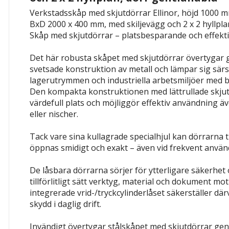
Verkstadsskåp med skjutdörrar Ellinor, höjd 1000 mm,
BxD 2000 x 400 mm, med skiljevägg och 2 x 2 hyllpla
Skåp med skjutdörrar – platsbesparande och effekti
Det här robusta skåpet med skjutdörrar övertygar g
svetsade konstruktion av metall och lämpar sig särsk
lagerutrymmen och industriella arbetsmiljöer med
Den kompakta konstruktionen med lättrullade skju
värdefull plats och möjliggör effektiv användning äv
eller nischer.
Tack vare sina kullagrade specialhjul kan dörrarna ti
öppnas smidigt och exakt – även vid frekvent använ
De låsbara dörrarna sörjer för ytterligare säkerhet 
tillförlitligt sätt verktyg, material och dokument m
integrerade vrid-/tryckcylinderlåset säkerställer där
skydd i daglig drift.
Invändigt övertygar stålskåpet med skjutdörrar ge