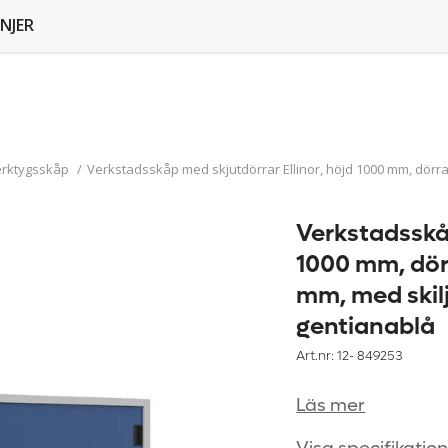
NJER
erktygsskåp
/
Verkstadsskåp med skjutdörrar Ellinor, höjd 1000 mm, dörrar 
Verkstadsskåp
1000 mm, dörr
mm, med skilj
gentianablå
Art.nr: 12-
849253
Läs mer