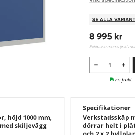
Visa specifikatio
SE ALLA VARIAN
8 995 kr
Exklusive moms (Inkl m
Fri frakt
Specifikationer
r, höjd 1000 mm,
Verkstadsskåp me
, med skiljevägg
dörrar helt i pl
och 2 x 2 hyllpl