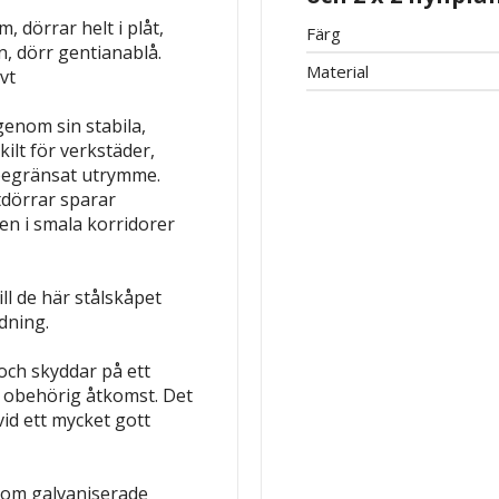
 dörrar helt i plåt,
Färg
n, dörr gentianablå.
Material
vt
enom sin stabila,
ilt för verkstäder,
 begränsat utrymme.
tdörrar sparar
en i smala korridorer
ll de här stålskåpet
dning.
och skyddar på ett
ot obehörig åtkomst. Det
vid ett mycket gott
nom galvaniserade