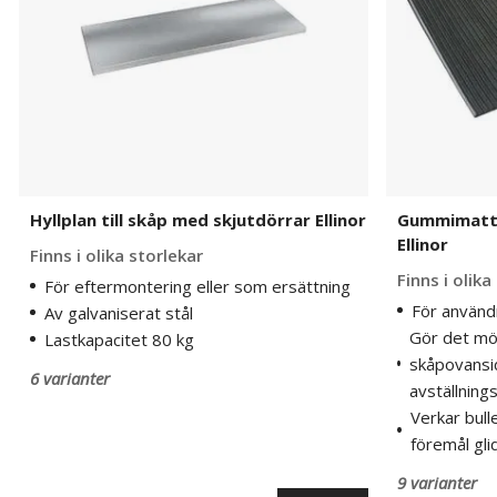
Ellinor
Ellinor
Hyllplan till skåp med skjutdörrar Ellinor
Gummimatta 
Ellinor
Finns i olika storlekar
Finns i olika
För eftermontering eller som ersättning
För använd
Av galvaniserat stål
Gör det möj
Lastkapacitet 80 kg
skåpovansid
6 varianter
avställning
Verkar bull
föremål gli
9 varianter