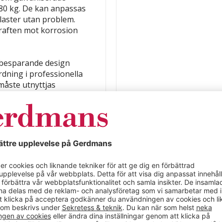
 80 kg. De kan anpassas
e laster utan problem.
raften mot korrosion
sbesparande design
ordning i professionella
måste utnyttjas
bil lösning.