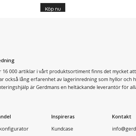
Köp nu
edning
16 000 artiklar i vårt produktsortiment finns det mycket att v
ar också lång erfarenhet av lagerinredning som hyllor och hy
nteringshjälp är Gerdmans en heltäckande leverantör för all
andel
Inspireras
Kontakt
lkonfigurator
Kundcase
info@gerd