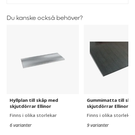
Du kanske också behöver?
Hyllplan
Gummimatta
till
till
skåp
skåp
med
med
skjutdörrar
skjutdörrar
Ellinor
Ellinor
Hyllplan till skåp med
Gummimatta till skå
skjutdörrar Ellinor
skjutdörrar Ellinor
Finns i olika storlekar
Finns i olika storlekar
6 varianter
9 varianter