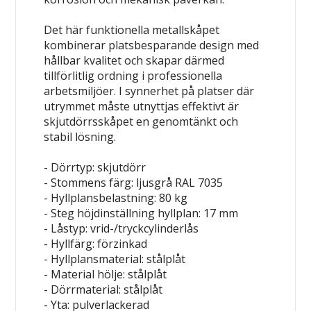
Det här funktionella metallskåpet
kombinerar platsbesparande design med
hållbar kvalitet och skapar därmed
tillförlitlig ordning i professionella
arbetsmiljöer. I synnerhet på platser där
utrymmet måste utnyttjas effektivt är
skjutdörrsskåpet en genomtänkt och
stabil lösning.
- Dörrtyp: skjutdörr
- Stommens färg: ljusgrå RAL 7035
- Hyllplansbelastning: 80 kg
- Steg höjdinställning hyllplan: 17 mm
- Låstyp: vrid-/tryckcylinderlås
- Hyllfärg: förzinkad
- Hyllplansmaterial: stålplåt
- Material hölje: stålplåt
- Dörrmaterial: stålplåt
- Yta: pulverlackerad