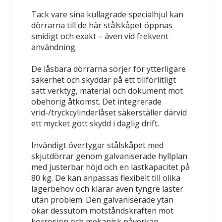
Tack vare sina kullagrade specialhjul kan
dörrarna till de här stålskåpet öppnas
smidigt och exakt – även vid frekvent
användning.
De låsbara dörrarna sörjer för ytterligare
säkerhet och skyddar på ett tillförlitligt
sätt verktyg, material och dokument mot
obehörig åtkomst. Det integrerade
vrid-/tryckcylinderlåset säkerställer därvid
ett mycket gott skydd i daglig drift.
Invändigt övertygar stålskåpet med
skjutdörrar genom galvaniserade hyllplan
med justerbar höjd och en lastkapacitet på
80 kg. De kan anpassas flexibelt till olika
lagerbehov och klarar även tyngre laster
utan problem. Den galvaniserade ytan
ökar dessutom motståndskraften mot
korrosion och mekanisk påverkan.