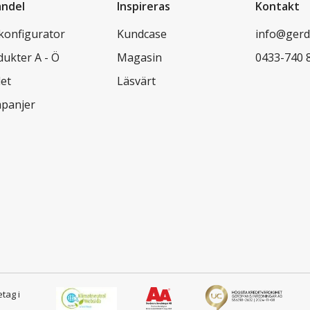
andel
Inspireras
Kontakt
lkonfigurator
Kundcase
info@gerd
dukter A - Ö
Magasin
0433-740 
let
Läsvärt
panjer
etag i