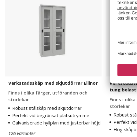
skjutdörrar
skjutdörrar
Ellinor
för
tung
belastning
Ellinor
Verkstadsskåp med skjutdörrar Ellinor
Verkstadss
tung belastn
Finns i olika färger, utföranden och
storlekar
Finns i olik
storlekar
Robust stålskåp med skjutdörrar
Robust stå
Perfekt vid begränsat platsutrymme
Perfekt vi
Galvaniserade hyllplan med justerbar höjd
Hög skåpbe
126 varianter