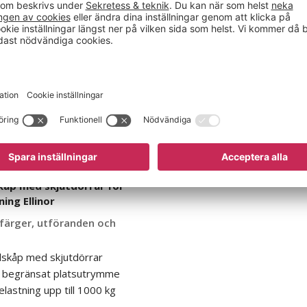
kåp med skjutdörrar för
ing Ellinor
a färger, utföranden och
lskåp med skjutdörrar
d begränsat platsutrymme
lastning upp till 1000 kg