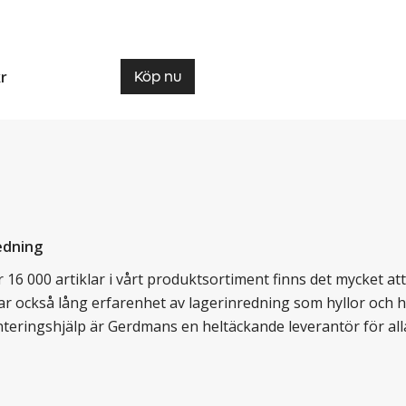
kr
Köp nu
edning
16 000 artiklar i vårt produktsortiment finns det mycket att v
ar också lång erfarenhet av lagerinredning som hyllor och hy
nteringshjälp är Gerdmans en heltäckande leverantör för all