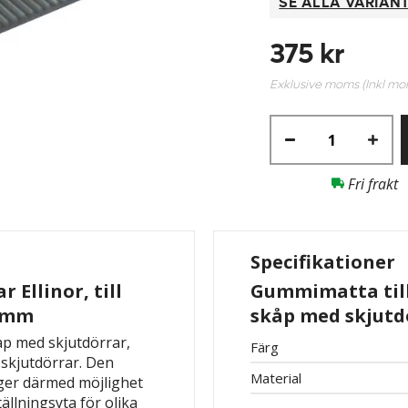
SE ALLA VARIAN
375 kr
Exklusive moms (Inkl m
Fri frakt
Specifikationer
Ellinor, till
Gummimatta till 
0 mm
skåp med skjutd
kåp med skjutdörrar,
Färg
 skjutdörrar. Den
Material
ger därmed möjlighet
ällningsyta för olika