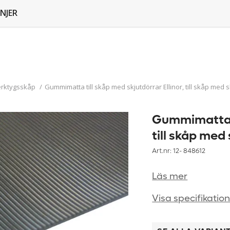
NJER
erktygsskåp
/
Gummimatta till skåp med skjutdörrar Ellinor, till skåp med 
Gummimatta ti
till skåp med
Art.nr: 12-
848612
Läs mer
Visa specifikatio