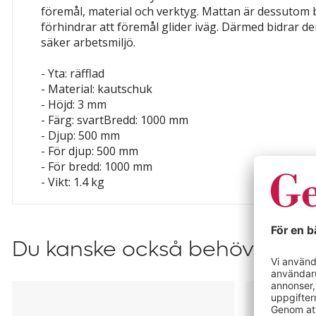
föremål, material och verktyg. Mattan är dessutom
förhindrar att föremål glider iväg. Därmed bidrar den
säker arbetsmiljö.
- Yta: räfflad
- Material: kautschuk
- Höjd: 3 mm
- Färg: svartBredd: 1000 mm
- Djup: 500 mm
- För djup: 500 mm
- För bredd: 1000 mm
- Vikt: 1.4 kg
Du kanske också behöver?
Verkstadsskåp
Verkstadss
med
med