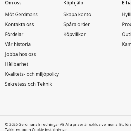
Om oss
Köphjälp
E-h
Möt Gerdmans
Skapa konto
Hyl
Kontakta oss
Spåra order
Pro
Fördelar
Köpvillkor
Out
Vår historia
Kam
Jobba hos oss
Hållbarhet
Kvalitets- och miljöpolicy
Sekretess och Teknik
© 2026 Gerdmans Inredningar AB Alla priser är exklusive moms.
Ett för
Takkt-gruppen
Cookie inställningar