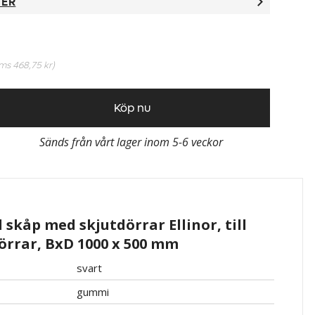
TER
oms
468,75 kr
)
Köp nu
Sänds från vårt lager inom 5-6 veckor
skåp med skjutdörrar Ellinor, till
örrar, BxD 1000 x 500 mm
svart
gummi