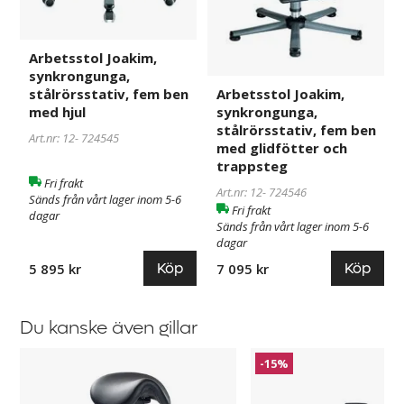
Arbetsstol Joakim,
synkrongunga,
stålrörsstativ, fem ben
Arbetsstol Joakim,
med hjul
synkrongunga,
stålrörsstativ, fem ben
Art.nr: 12-
724545
med glidfötter och
trappsteg
Fri frakt
Art.nr: 12-
724546
Sänds från vårt lager inom 5-6
Fri frakt
dagar
Sänds från vårt lager inom 5-6
dagar
Köp
Köp
5 895 kr
7 095 kr
Du kanske även gillar
Sadelstol
Verkstadspall
-15%
Dalton,
Liam
för