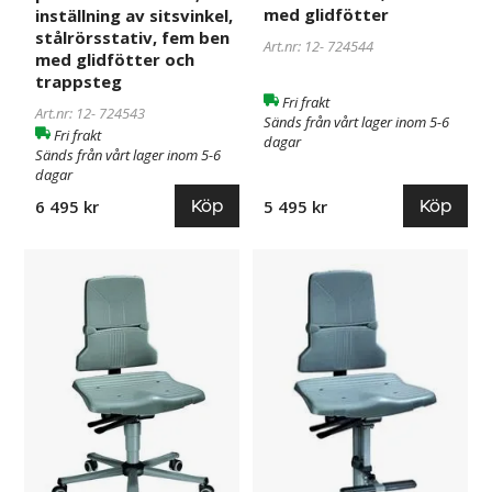
med glidfötter
inställning av sitsvinkel,
stålrörsstativ, fem ben
Art.nr: 12-
724544
med glidfötter och
trappsteg
Fri frakt
Art.nr: 12-
724543
Sänds från vårt lager inom 5-6
Fri frakt
dagar
Sänds från vårt lager inom 5-6
dagar
Köp
Köp
6 495 kr
5 495 kr
Arbetsstol
724545
Arbetsstol
724546
Joakim,
Joakim,
synkrongunga,
synkrongunga,
stålrörsstativ,
stålrörsstativ,
fem
fem
ben
ben
med
med
hjul
glidfötter
och
trappsteg