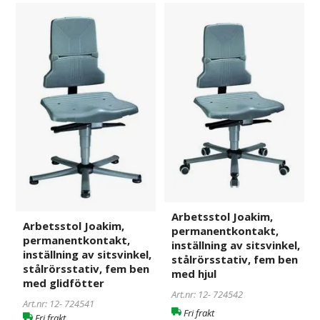
Arbetsstol
724541
Arbetsstol
724542
Joakim,
Joakim,
permanentkontakt,
permanentkontakt,
inställning
inställning
av
av
sitsvinkel,
sitsvinkel,
stålrörsstativ,
stålrörsstativ,
fem
fem
ben
ben
med
med
glidfötter
hjul
Arbetsstol Joakim,
Arbetsstol Joakim,
permanentkontakt,
permanentkontakt,
inställning av sitsvinkel,
inställning av sitsvinkel,
stålrörsstativ, fem ben
stålrörsstativ, fem ben
med hjul
med glidfötter
Art.nr: 12-
724542
Art.nr: 12-
724541
Fri frakt
Fri frakt