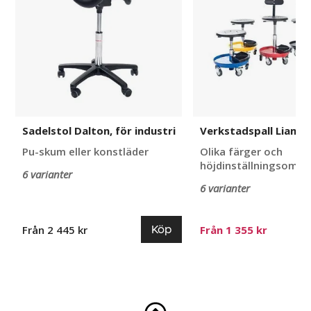
industri
Sadelstol Dalton, för industri
Verkstadspall Liam
Pu-skum eller konstläder
Olika färger och
höjdinställningsområ
6 varianter
6 varianter
Köp
Från 2 445 kr
Från 1 355 kr