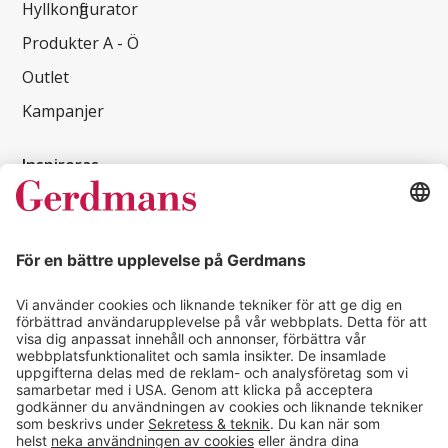
Hyllkonfigurator
Produkter A - Ö
Outlet
Kampanjer
Inspireras
Kundcase
Magasin
Läsvärt
Kontakt
info@gerdmans.se
0433-740 80