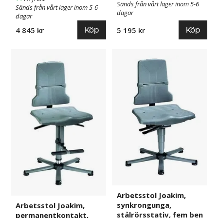
Sänds från vårt lager inom 5-6
Sänds från vårt lager inom 5-6
dagar
dagar
Köp
Köp
4 845 kr
5 195 kr
Arbetsstol
724543
Arbetsstol
724544
Joakim,
Joakim,
permanentkontakt,
synkrongunga,
inställning
stålrörsstativ,
av
fem
sitsvinkel,
ben
stålrörsstativ,
med
fem
glidfötter
ben
med
glidfötter
och
trappsteg
Arbetsstol Joakim,
synkrongunga,
Arbetsstol Joakim,
stålrörsstativ, fem ben
permanentkontakt,