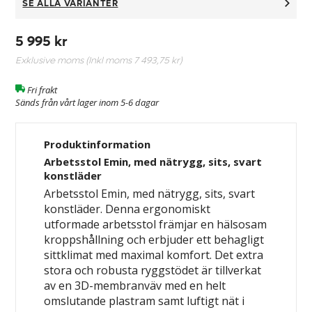
SE ALLA VARIANTER
5 995 kr
Exklusive moms (Inkl moms
7 493,75 kr
)
Fri frakt
Sänds från vårt lager inom 5-6 dagar
Produktinformation
Arbetsstol Emin, med nätrygg, sits, svart
konstläder
Arbetsstol Emin, med nätrygg, sits, svart
konstläder. Denna ergonomiskt
utformade arbetsstol främjar en hälsosam
kroppshållning och erbjuder ett behagligt
sittklimat med maximal komfort. Det extra
stora och robusta ryggstödet är tillverkat
av en 3D-membranväv med en helt
omslutande plastram samt luftigt nät i