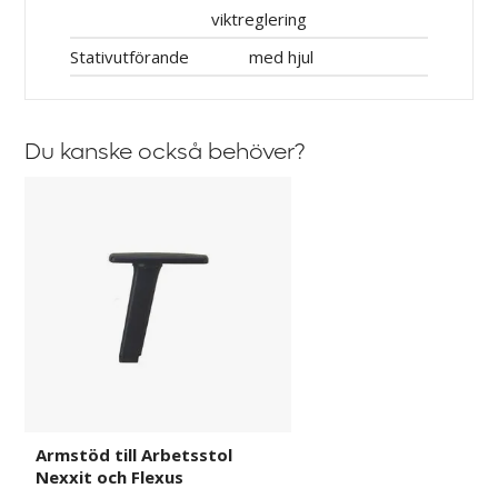
viktreglering
Stativutförande
med hjul
Du kanske också behöver?
Armstöd
till
Arbetsstol
Nexxit
och
Flexus
Armstöd till Arbetsstol
Nexxit och Flexus