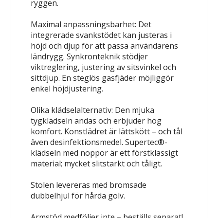
ryggen.
Maximal anpassningsbarhet:
Det
integrerade svankstödet kan justeras i
höjd och djup för att passa användarens
ländrygg. Synkronteknik stödjer
viktreglering, justering av sitsvinkel och
sittdjup. En steglös gasfjäder möjliggör
enkel höjdjustering.
Olika klädselalternativ
: Den mjuka
tygklädseln andas och erbjuder hög
komfort. Konstlädret är lättskött – och tål
även desinfektionsmedel. Supertec®-
klädseln med noppor är ett förstklassigt
material; mycket slitstarkt och tåligt.
Stolen levereras med bromsade
dubbelhjul för hårda golv.
Armstöd medföljer inte – beställs separat!