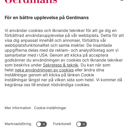
Kundcase
Magasin
Läsvärt
Kontakt
info@gerdmans.se
0433-740 80
Kundservice öppettider
Vardagar 07.30-17.00
© 2026 Gerdmans Inredningar AB Alla priser är exklusive moms.
Ett företag i Takkt-gruppen
Cookie inställningar