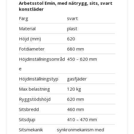
Arbetsstol Emin, med nätrygg, sits, svart
konstläder
Färg
svart
Material
plast
Höjd (mm)
620
Fotdiameter
680 mm
Höjdinställningsområd
450 – 620 mm
e
Höjdinställningstyp
gasfjäder
Max belastning
120 kg
Ryggstödshöjd
620 mm
Sitsbredd
460 mm
Sitsdjup
410 – 470 mm
Sitsmekanik
synkronmekanism med