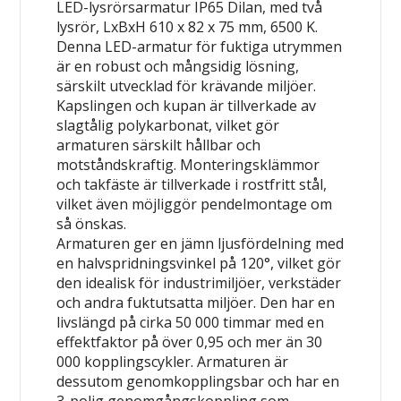
LED-lysrörsarmatur IP65 Dilan, med två
lysrör, LxBxH 610 x 82 x 75 mm, 6500 K.
Denna LED-armatur för fuktiga utrymmen
är en robust och mångsidig lösning,
särskilt utvecklad för krävande miljöer.
Kapslingen och kupan är tillverkade av
slagtålig polykarbonat, vilket gör
armaturen särskilt hållbar och
motståndskraftig. Monteringsklämmor
och takfäste är tillverkade i rostfritt stål,
vilket även möjliggör pendelmontage om
så önskas.
Armaturen ger en jämn ljusfördelning med
en halvspridningsvinkel på 120°, vilket gör
den idealisk för industrimiljöer, verkstäder
och andra fuktutsatta miljöer. Den har en
livslängd på cirka 50 000 timmar med en
effektfaktor på över 0,95 och mer än 30
000 kopplingscykler. Armaturen är
dessutom genomkopplingsbar och har en