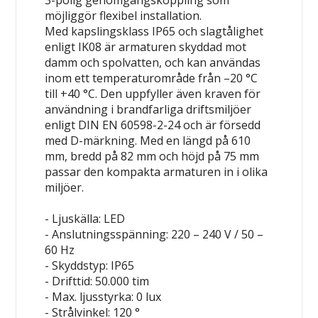
3-polig genomgångskoppling som
möjliggör flexibel installation.
Med kapslingsklass IP65 och slagtålighet
enligt IK08 är armaturen skyddad mot
damm och spolvatten, och kan användas
inom ett temperaturområde från –20 °C
till +40 °C. Den uppfyller även kraven för
användning i brandfarliga driftsmiljöer
enligt DIN EN 60598-2-24 och är försedd
med D-märkning. Med en längd på 610
mm, bredd på 82 mm och höjd på 75 mm
passar den kompakta armaturen in i olika
miljöer.
- Ljuskälla: LED
- Anslutningsspänning: 220 – 240 V / 50 –
60 Hz
- Skyddstyp: IP65
- Drifttid: 50.000 tim
- Max. ljusstyrka: 0 lux
- Strålvinkel: 120 °