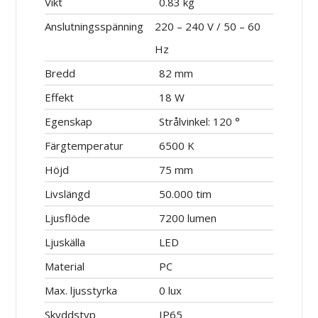
Vikt
0.83 kg
Anslutningsspänning
220 – 240 V / 50 – 60
Hz
Bredd
82 mm
Effekt
18 W
Egenskap
Strålvinkel: 120 °
Färgtemperatur
6500 K
Höjd
75 mm
Livslängd
50.000 tim
Ljusflöde
7200 lumen
Ljuskälla
LED
Material
PC
Max. ljusstyrka
0 lux
Skyddstyp
IP65