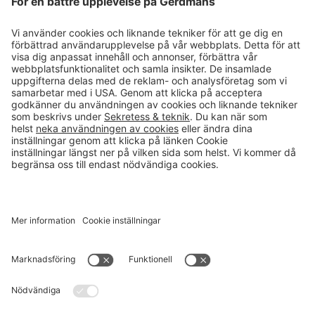
Läsvärt
Kontakt
info@gerdmans.se
0433-740 80
Kundservice öppettider
Vardagar 07.30-17.00
© 2026 Gerdmans Inredningar AB Alla priser är exklusive moms.
Ett företag i Takkt-gruppen
Cookie inställningar