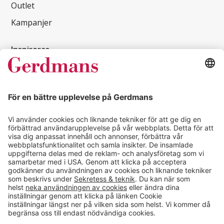
Outlet
Kampanjer
Inspireras
Kundcase
Magasin
Läsvärt
Kontakt
info@gerdmans.se
0433-740 80
Kundservice öppettider
Vardagar 07.30-17.00