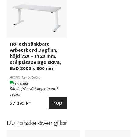
Höj
675896
och
sänkbart
Arbetsbord
Dagfinn,
höjd
720
Höj och sänkbart
–
Arbetsbord Dagfinn,
1120
höjd 720 – 1120 mm,
mm,
stålplåtsbelagd skiva,
BxD 2000 x 800 mm
stålplåtsbelagd
skiva,
Art.nr: 12-
675896
BxD
Fri frakt
2000
Sänds från vårt lager inom 2
veckor
x
800
Köp
27 095 kr
mm
Du kanske även gillar
Arbetsbänk
Arbetsbord