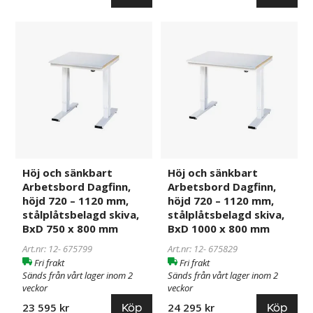
800
800
Höj
675799
Höj
675829
mm
mm
och
och
sänkbart
sänkbart
Arbetsbord
Arbetsbord
Dagfinn,
Dagfinn,
höjd
höjd
720
720
–
–
1120
1120
mm,
mm,
Höj och sänkbart
Höj och sänkbart
stålplåtsbelagd
stålplåtsbelagd
Arbetsbord Dagfinn,
Arbetsbord Dagfinn,
skiva,
skiva,
höjd 720 – 1120 mm,
höjd 720 – 1120 mm,
BxD
BxD
stålplåtsbelagd skiva,
stålplåtsbelagd skiva,
750
1000
BxD 750 x 800 mm
BxD 1000 x 800 mm
x
x
Art.nr: 12-
675799
Art.nr: 12-
675829
800
800
Fri frakt
Fri frakt
mm
mm
Sänds från vårt lager inom 2
Sänds från vårt lager inom 2
veckor
veckor
Köp
Köp
23 595 kr
24 295 kr