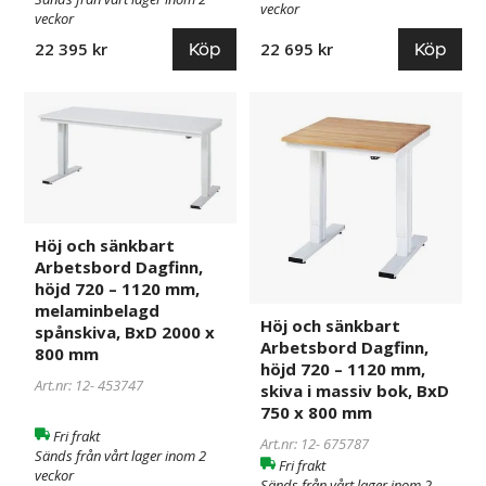
veckor
mm
mm
veckor
Köp
Köp
22 695 kr
22 395 kr
Höj
453747
Höj
675787
och
och
sänkbart
sänkbart
Arbetsbord
Arbetsbord
Dagfinn,
Dagfinn,
höjd
höjd
720
720
Höj och sänkbart
Arbetsbord Dagfinn,
–
–
höjd 720 – 1120 mm,
1120
1120
melaminbelagd
mm,
mm,
Höj och sänkbart
spånskiva, BxD 2000 x
melaminbelagd
skiva
Arbetsbord Dagfinn,
800 mm
spånskiva,
i
höjd 720 – 1120 mm,
Art.nr: 12-
453747
BxD
massiv
skiva i massiv bok, BxD
2000
bok,
750 x 800 mm
x
BxD
Fri frakt
Art.nr: 12-
675787
Sänds från vårt lager inom 2
800
750
Fri frakt
veckor
mm
x
Sänds från vårt lager inom 2