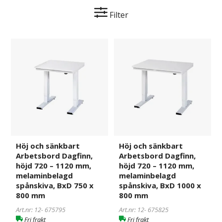
Filter
Höj
675795
Höj
675825
och
och
sänkbart
sänkbart
Arbetsbord
Arbetsbord
Dagfinn,
Dagfinn,
höjd
höjd
720
720
–
–
1120
1120
mm,
mm,
Höj och sänkbart
Höj och sänkbart
melaminbelagd
melaminbelagd
Arbetsbord Dagfinn,
Arbetsbord Dagfinn,
spånskiva,
spånskiva,
höjd 720 – 1120 mm,
höjd 720 – 1120 mm,
BxD
BxD
melaminbelagd
melaminbelagd
750
1000
spånskiva, BxD 750 x
spånskiva, BxD 1000 x
800 mm
800 mm
x
x
800
800
Art.nr: 12-
675795
Art.nr: 12-
675825
mm
mm
Fri frakt
Fri frakt