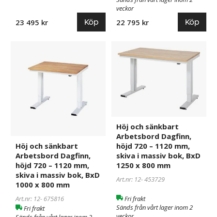
veckor
800
mm
Köp
Köp
23 495 kr
22 795 kr
Höj
675816
Höj
453729
och
och
sänkbart
sänkbart
Arbetsbord
Arbetsbord
Dagfinn,
Dagfinn,
höjd
höjd
720
720
–
–
Höj och sänkbart
1120
1120
Arbetsbord Dagfinn,
mm,
mm,
höjd 720 – 1120 mm,
Höj och sänkbart
skiva
skiva
skiva i massiv bok, BxD
Arbetsbord Dagfinn,
i
i
1250 x 800 mm
höjd 720 – 1120 mm,
massiv
massiv
skiva i massiv bok, BxD
Art.nr: 12-
453729
bok,
bok,
1000 x 800 mm
BxD
BxD
Fri frakt
Art.nr: 12-
675816
1000
1250
Sänds från vårt lager inom 2
Fri frakt
x
x
veckor
Sänds från vårt lager inom 2