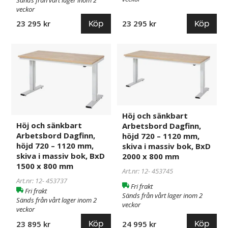
veckor
800
800
mm
mm
Köp
Köp
23 295 kr
23 295 kr
Höj
453737
Höj
453745
och
och
sänkbart
sänkbart
Arbetsbord
Arbetsbord
Dagfinn,
Dagfinn,
höjd
höjd
720
720
Höj och sänkbart
Höj och sänkbart
Arbetsbord Dagfinn,
–
–
Arbetsbord Dagfinn,
höjd 720 – 1120 mm,
1120
1120
höjd 720 – 1120 mm,
skiva i massiv bok, BxD
mm,
mm,
skiva i massiv bok, BxD
2000 x 800 mm
skiva
skiva
1500 x 800 mm
i
i
Art.nr: 12-
453745
Art.nr: 12-
453737
massiv
massiv
Fri frakt
Fri frakt
bok,
bok,
Sänds från vårt lager inom 2
Sänds från vårt lager inom 2
veckor
BxD
BxD
veckor
1500
2000
Köp
Köp
23 895 kr
24 995 kr
x
x