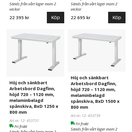
Sänds från vårt lager inom 2
Sänds från vårt lager inom 2
veckor
veckor
Köp
Köp
22 395 kr
22 695 kr
Höj
453731
Höj
453739
och
och
sänkbart
sänkbart
Arbetsbord
Arbetsbord
Dagfinn,
Dagfinn,
höjd
höjd
720
720
–
–
Höj och sänkbart
Höj och sänkbart
Arbetsbord Dagfinn,
1120
1120
Arbetsbord Dagfinn,
höjd 720 – 1120 mm,
mm,
mm,
höjd 720 – 1120 mm,
melaminbelagd
melaminbelagd
melaminbelagd
melaminbelagd
spånskiva, BxD 1500 x
spånskiva,
spånskiva,
spånskiva, BxD 1250 x
800 mm
BxD
BxD
800 mm
Art.nr: 12-
453739
1250
1500
Art.nr: 12-
453731
x
x
Fri frakt
Fri frakt
800
800
Sänds från vårt lager inom 2
Sänds från vårt lager inom 2