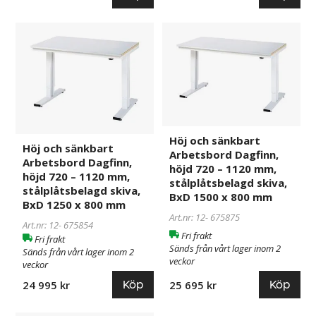
Höj
675854
Höj
675875
och
och
sänkbart
sänkbart
Arbetsbord
Arbetsbord
Dagfinn,
Dagfinn,
höjd
höjd
720
720
–
–
Höj och sänkbart
Höj och sänkbart
1120
1120
Arbetsbord Dagfinn,
Arbetsbord Dagfinn,
mm,
mm,
höjd 720 – 1120 mm,
höjd 720 – 1120 mm,
stålplåtsbelagd skiva,
stålplåtsbelagd
stålplåtsbelagd
stålplåtsbelagd skiva,
BxD 1500 x 800 mm
skiva,
skiva,
BxD 1250 x 800 mm
BxD
BxD
Art.nr: 12-
675875
Art.nr: 12-
675854
1250
1500
Fri frakt
Fri frakt
x
x
Sänds från vårt lager inom 2
Sänds från vårt lager inom 2
veckor
800
800
veckor
mm
mm
Köp
Köp
25 695 kr
24 995 kr