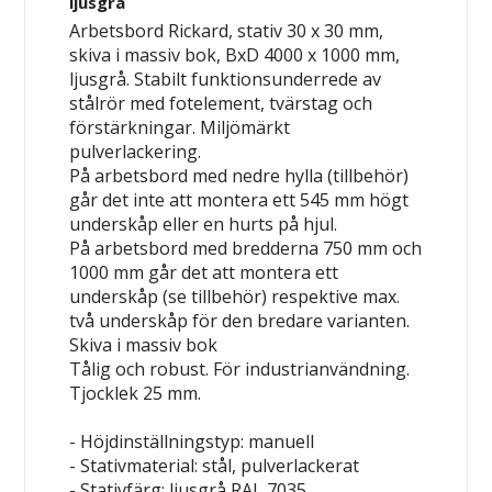
ljusgrå
Arbetsbord Rickard, stativ 30 x 30 mm,
skiva i massiv bok, BxD 4000 x 1000 mm,
ljusgrå. Stabilt funktionsunderrede av
stålrör med fotelement, tvärstag och
förstärkningar. Miljömärkt
pulverlackering.
På arbetsbord med nedre hylla (tillbehör)
går det inte att montera ett 545 mm högt
underskåp eller en hurts på hjul.
På arbetsbord med bredderna 750 mm och
1000 mm går det att montera
ett
underskåp (se tillbehör) respektive max.
två
underskåp för den bredare varianten.
Skiva i massiv bok
Tålig och robust. För industrianvändning.
Tjocklek 25 mm.
- Höjdinställningstyp: manuell
- Stativmaterial: stål, pulverlackerat
- Stativfärg: ljusgrå RAL 7035