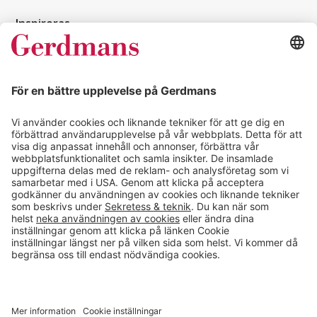
Inspireras
Kundcase
Magasin
Läsvärt
Kontakt
info@gerdmans.se
0433-740 80
Kundservice öppettider
Vardagar 07.30-17.00
© 2026 Gerdmans Inredningar AB Alla priser är exklusive moms.