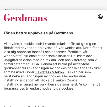
Inspireras
Kundcase
Magasin
Läsvärt
Kontakt
info@gerdmans.se
0433-740 80
Kundservice öppettider
Vardagar 07.30-17.00
© 2026 Gerdmans Inredningar AB Alla priser är exklusive moms.