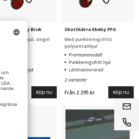
tkärra Hörby Bruk
Skottkärra Ekeby PFG
eringsfritt hjul, singel
Med punkteringsfritt
 dubbelhjul
polyuretanhjul
modell
Premiummodell
vikt
Punkteringsfritt hjul
teringsfritt hjul
Lättmanövrerad
anter
2 varianter
2 945 kr
Från
2 295 kr
Köp nu
Köp nu
Hänglåsöverfall
skrapa
till
Gatusandlåda
ad
Kiruna