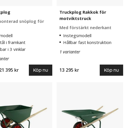
kplog
Truckplog Rakkok för
motviktstruck
onterad snöplog för
Med förstärkt nederkant
modell
Instegsmodell
stål i framkant
Hållbar fast konstruktion
lbar i 3 vinklar
1 varianter
anter
21 395 kr
13 295 kr
Köp nu
Köp nu
ärra
Skottkärra
Ekeby
PFG