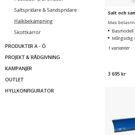
Saltspridare & Sandspridare
Salt och sa
Halkbekämpning
Max belastn
Basmodell
Skottkärror
Mångsidig 
PRODUKTER A - Ö
1 varianter
PROJEKT & RÅDGIVNING
KAMPANJER
3 695 kr
OUTLET
Snöblad
HYLLKONFIGURATOR
Rikkas
med
gummiskrap