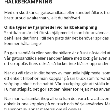
HALKBEKÄMPNING
Med en skottkärra, gatusandlåda eller sandbehållare, truc
brett utbud av alternativ, allt du behöver!
Olika typer av hjälpmedel vid halkbekämpning
Skottkärran är det första hjälpmedlet man bör använda sig
behållare det finns i till den plats där det behöver sprida
kommer hålla länge!
En gatusandlåda eller sandbehållare är oftast nästa del a
Vår gatusandlåda eller sandbehållare med lock går även at
ett stropplås finns också, så locket inte blåser upp under 
När du väl täckt in ditt behov av manuella hjälpmedel som s
ett enkelt tillbehör man kopplar på sin truck som förvandl
snöplog enkelt och snabbt. Vår truckplog går att ställa in
i 8 mm stålplåt, det gör att den håller för rejält med anvä
När man väl samlat ihop all snö kan det vara bra att även 
enkelt kunna kopplas på en truck och börja användas. Med
transport av annat material om så önskas.