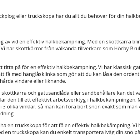
kplog eller truckskopa har du allt du behöver för din halkbe
 av vid en effektiv halkbekämpning. Med en skottkärra blir d
s. Vi har skottkärror från välkända tillverkare som Hörby Bruk.
tt titta på för en effektiv halkbekämpning. Vi har klassisk 
t få med hänglåsklinka som gör att du kan låsa den ordentli
hårda vindare eller liknande.
kottkärra och gatusandlåda eller sandbehållare kan det vara v
ar den till ett effektivt arbetsverktyg i halkbekämpningen. M
 i 3 olika vinklar, så man kan föra bort snön exakt som man vi
ndning.
ha en truckskopa för att få en effektiv halkbekämpning. Vi h
 en truckskopa kan du enkelt transportera iväg din snö på 