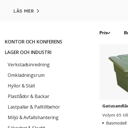
av hjälpmedel vid halkbekämpningSkottk
är de
LÄS MER
Pris
B
KONTOR OCH KONFERENS
Gatusandlåd
LAGER OCH INDUSTRI
Kiruna
Verkstadsinredning
Omklädningsrum
Hyllor & Ställ
Plastlådor & Backar
Gatusandlå
Lastpallar & Palltillbehör
Volym 65 till
Miljö & Avfallshantering
Basmodell