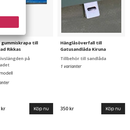
 gummiskrapa till
Hänglåsöverfall till
ad Rikkas
Gatusandlåda Kiruna
livslängden på
Tillbehör till sandlåda
ladet
1 varianter
modell
anter
 kr
350 kr
Köp nu
Köp nu