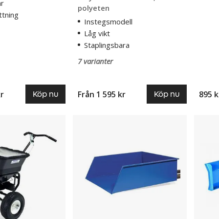
ar
polyeten
ttning
Instegsmodell
Låg vikt
Staplingsbara
7 varianter
kr
Från
1 595 kr
895 k
Köp nu
Köp nu
Truckskopa
Truckp