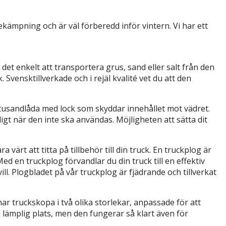
kämpning och är väl förberedd inför vintern. Vi har ett
et enkelt att transportera grus, sand eller salt från den
 Svensktillverkade och i rejäl kvalité vet du att den
gatusandlåda med lock som skyddar innehållet mot vädret.
gt när den inte ska användas. Möjligheten att sätta dit
ärt att titta på tillbehör till din truck. En truckplog är
ed en truckplog förvandlar du din truck till en effektiv
ll. Plogbladet på vår truckplog är fjädrande och tillverkat
ar truckskopa i två olika storlekar, anpassade för att
lämplig plats, men den fungerar så klart även för