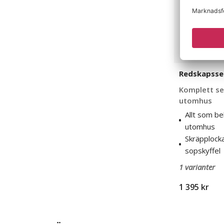
Redskapsse
Komplett se
utomhus
Allt som be
utomhus
Skräpplock
sopskyffel
1 varianter
1 395 kr