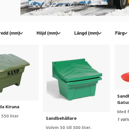
ärran
redd (mm)
Höjd (mm)
Längd (mm)
Färg
a
Sandbehållare
Sandh
och
spade
till
Gatusa
Kiruna
Sandh
Gatu
da Kiruna
Med f
 550 liter
Sandbehållare
1 vari
Volym 50 till 300 liter,