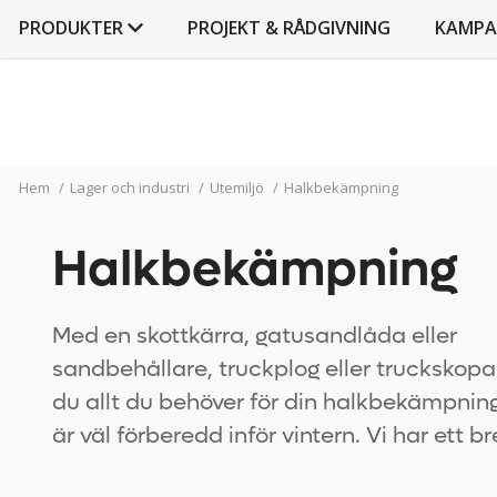
PRODUKTER
PROJEKT & RÅDGIVNING
KAMPA
Hem
/
Lager och industri
/
Utemiljö
/
Halkbekämpning
Halkbekämpning
Med en skottkärra, gatusandlåda eller
sandbehållare, truckplog eller truckskopa
du allt du behöver för din halkbekämpnin
är väl förberedd inför vintern. Vi har ett br
utbud av alternativ, allt du behöver!Olika 