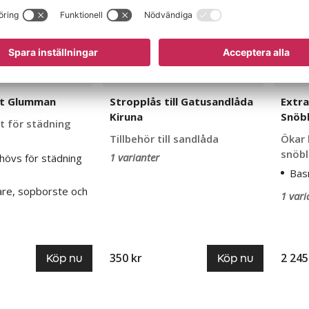
t Glumman
Stropplås till Gatusandlåda
Extra
Kiruna
Snöbl
t för städning
Tillbehör till sandlåda
Ökar 
snöb
1 varianter
hövs för städning
Bas
are, sopborste och
1 vari
350 kr
2 245
Köp nu
Köp nu