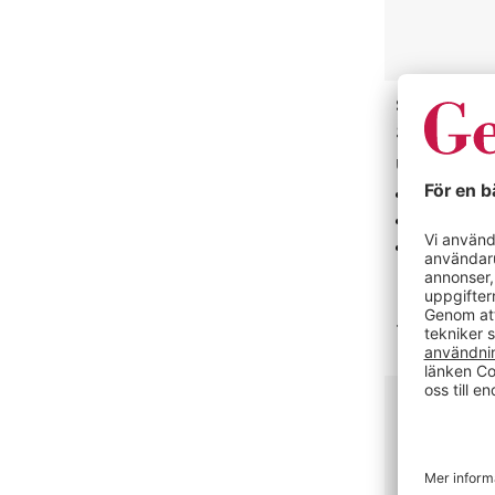
Snöblad Ri
gummiskra
Utbytbar g
Basmodell
Truckplog
Lång livslä
1 varianter
17 695 kr
Redskapsset
Glumman