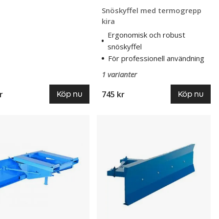
Snöskyffel med termogrepp
kira
Ergonomisk och robust
snöskyffel
För professionell användning
1 varianter
r
745 kr
Köp nu
Köp nu
log
Truckplog
Rakkok
för
motviktstruck