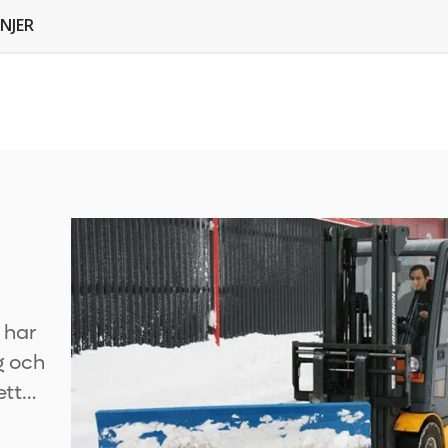
NJER
 har
g och
ett
typer