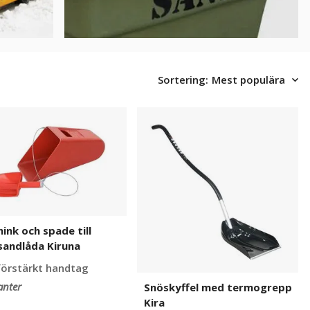
Sortering:
Mest populära
ink
Snöskyffel
med
termogrepp
Kira
ndlåda
ink och spade till
sandlåda Kiruna
örstärkt handtag
anter
Snöskyffel med termogrepp
Kira