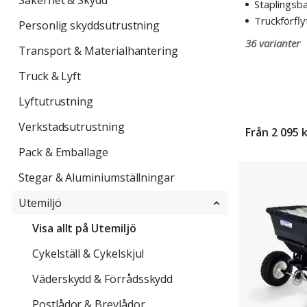
Säkerhet & Skydd
Staplingsb
Truckförfly
Personlig skyddsutrustning
36 varianter
Transport & Materialhantering
Truck & Lyft
Lyftutrustning
Verkstadsutrustning
Från
2 095 
Pack & Emballage
Salt
Stegar & Aluminiumställningar
och
sandspridare
Utemiljö
Frigg
Visa allt på Utemiljö
Cykelställ & Cykelskjul
Väderskydd & Förrådsskydd
Postlådor & Brevlådor