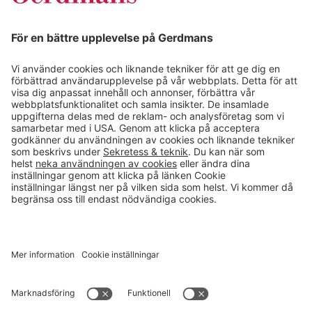
Magasin
Läsvärt
Kontakt
info@gerdmans.se
0433-740 80
Kundservice öppettider
Vardagar 07.30-17.00
© 2026 Gerdmans Inredningar AB Alla priser är exklusive moms.
Ett företag i Takkt-gruppen
Cookie inställningar