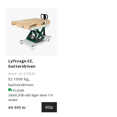
Lyftvagn
577878
EZ,
batteridriven
Lyftvagn EZ,
batteridriven
Art.nr: 12-
577878
Ez 1000 kg,
batteridriven
Fri frakt
Sänds från vårt lager inom 7-8
veckor
Köp
69 995 kr