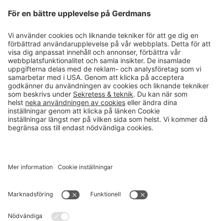
Magasin
Läsvärt
Kontakt
info@gerdmans.se
0433-740 80
Kundservice öppettider
Vardagar 07.30-17.00
© 2026 Gerdmans Inredningar AB Alla priser är exklusive moms.
Ett företag i Takkt-gruppen
Cookie inställningar