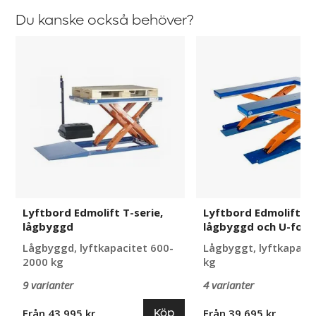
Du kanske också behöver?
Lyftbord
Lyftbord
Edmolift
Edmolift
T-
C-
serie,
Serie,
lågbyggd
lågbyggd
och
U-
formad
Lyftbord Edmolift T-serie,
Lyftbord Edmolift C-
lågbyggd
lågbyggd och U-for
Lågbyggd, lyftkapacitet 600-
Lågbyggt, lyftkapaci
2000 kg
kg
9 varianter
4 varianter
Köp
Från 43 995 kr
Från 39 695 kr