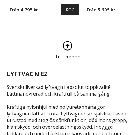
Köp
Från 4 795 kr
Från 5 695 kr
Till toppen
LYFTVAGN EZ
Svensktillverkad lyftvagn i absolut toppkvalité.
Lättmanövrerad och kraftfull på samma gång.
Kraftiga nylonhjul med polyuretanbana gör
lyftvagnen lätt att köra. Lyftvagnen är självklart även
utrustad med steglös sänkfunktion, död mans grepp,
klämskydd, och överbelastningsskydd. Inbyggd
laddare och underhållsfria inkapslade gel-batterier.