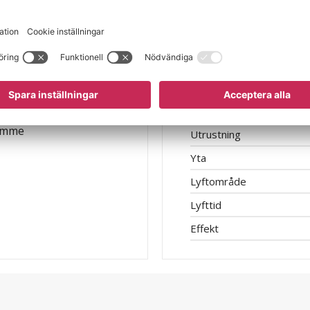
Egenskap
Lyfttid med full last
Styrspänning
Utförande
 timme
Utrustning
Yta
Lyftområde
Lyfttid
Effekt