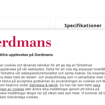
Specifikationer
g, plattform LxB
Lyftbord Hedda, 
1350 x 800 mm
xB 1350 x 800 mm.
Färg
sax av fyrkantsrör för
Material
fter och sänker
Färg
Längd (mm)
axmekanismen med hjälp
Bredd (mm)
-märkt.
Max belastning (kg)
ontakt.
Driftspänning
Drivning