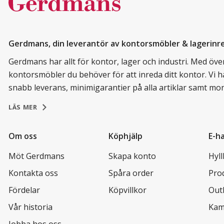
Gerdmans, din leverantör av kontorsmöbler & lagerinr
Gerdmans har allt för kontor, lager och industri. Med över 
kontorsmöbler du behöver för att inreda ditt kontor. Vi h
snabb leverans, minimigarantier på alla artiklar samt mo
LÄS MER
Om oss
Köphjälp
E-h
Möt Gerdmans
Skapa konto
Hyl
Kontakta oss
Spåra order
Pro
Fördelar
Köpvillkor
Out
Vår historia
Kam