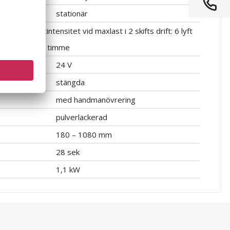
stationär
Lyftintensitet vid maxlast i 2 skifts drift: 6 lyft
per timme
24 V
stängda
med handmanövrering
pulverlackerad
180 – 1080 mm
28 sek
1,1 kW