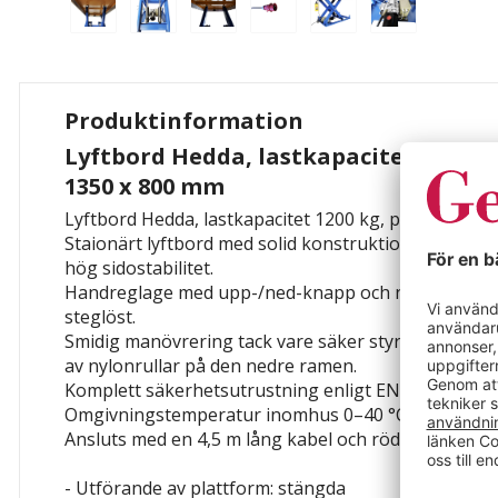
Produktinformation
Lyftbord Hedda, lastkapacitet 1200 k
1350 x 800 mm
Lyftbord Hedda, lastkapacitet 1200 kg, plattform L
Staionärt lyftbord med solid konstruktion. Vridstyv 
hög sidostabilitet.
Handreglage med upp-/ned-knapp och nödstopp. Ly
steglöst.
Smidig manövrering tack vare säker styrning av s
av nylonrullar på den nedre ramen.
Komplett säkerhetsutrustning enligt EN 1570-1. CE
Omgivningstemperatur inomhus 0–40 °C.
Ansluts med en 4,5 m lång kabel och röd 16 A CEE-k
- Utförande av plattform: stängda