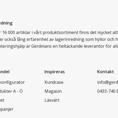
edning
16 000 artiklar i vårt produktsortiment finns det mycket att v
ar också lång erfarenhet av lagerinredning som hyllor och hy
nteringshjälp är Gerdmans en heltäckande leverantör för all
andel
Inspireras
Kontakt
lkonfigurator
Kundcase
info@gerd
dukter A - Ö
Magasin
0433-740 
let
Läsvärt
panjer