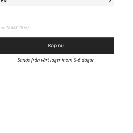
TER
oms
42 868,75 kr
)
Köp nu
Sänds från vårt lager inom 5-6 dagar