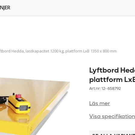
NJER
ftbord Hedda, lastkapacitet 1200 kg, plattform LxB 1350 x 800 mm
Lyftbord Hedd
plattform Lx
Art.nr: 12-
658792
Läs mer
Visa specifikatio