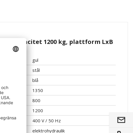
lastkapacitet 1200 kg, plattform LxB
gul
stål
blå
1350
800
1200
400 V / 50 Hz
elektrohydraulik