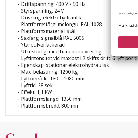
- Driftspänning: 400 V / 50 Hz
- Styrspänning: 24 V
- Drivning: elektrohydraulik
- Plattformsfärg: melongul RAL 1028
- Plattformsmaterial: stål
- Saxfärg: signalblå RAL 5005
- Yta: pulverlackerad
- Utrustning: med handmanövrering
- Lyftintensitet vid maxlast i 2 skifts drift: 6 lyft per
- Egenskap: stationär
elektrohydraulisk
- Max. belastning: 1200 kg
- Lyftområde: 180 – 1080 mm
- Lyfttid: 28 sek
- Effekt: 1,1 kW
- Plattformslängd: 1350 mm
- Plattformsbredd: 800 mm