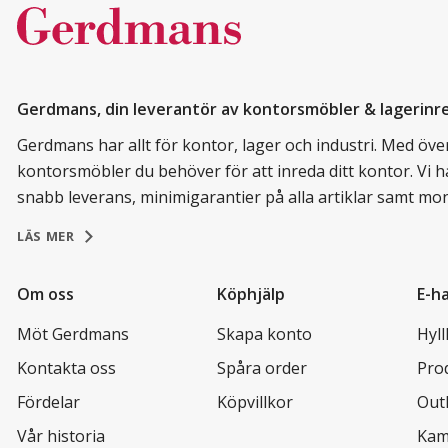
Gerdmans, din leverantör av kontorsmöbler & lagerinr
Gerdmans har allt för kontor, lager och industri. Med över 
kontorsmöbler du behöver för att inreda ditt kontor. Vi h
snabb leverans, minimigarantier på alla artiklar samt mo
LÄS MER
Om oss
Köphjälp
E-h
Möt Gerdmans
Skapa konto
Hyl
Kontakta oss
Spåra order
Pro
Fördelar
Köpvillkor
Out
Vår historia
Kam