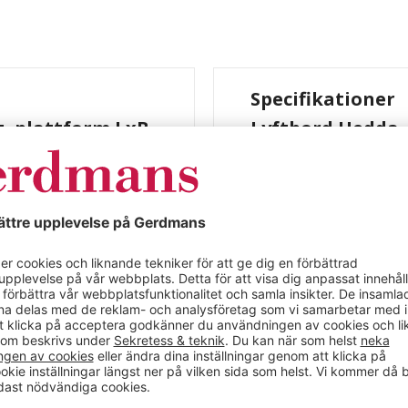
Specifikationer
g, plattform LxB
Lyftbord Hedda, 
1350 x 1000 mm, f
xB 1350 x 1000 mm, från
Färg
styv sax av fyrkantsrör
Material
fter och sänker
Färg
Längd (mm)
axmekanismen med hjälp
Bredd (mm)
-märkt.
Max belastning (kg)
ontakt.
Driftspänning
Utförande