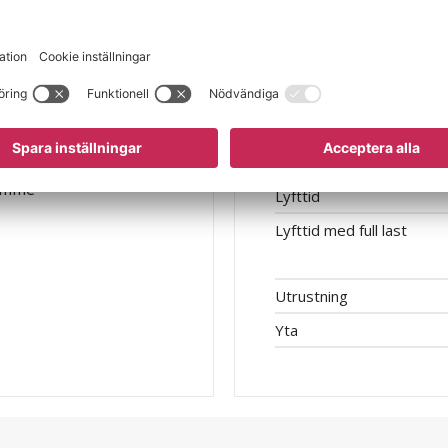
Drivning
Styrspänning
Effekt
Egenskap
Lyftområde
 timme
Lyfttid
Lyfttid med full last
Utrustning
Yta