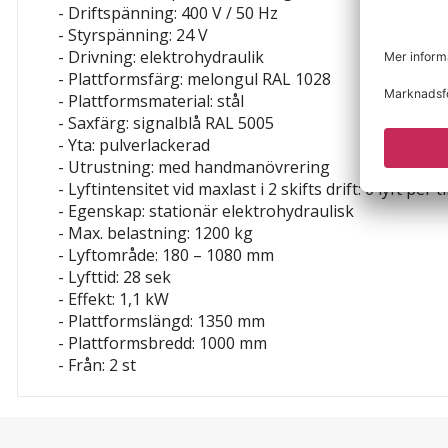
- Driftspänning: 400 V / 50 Hz
- Styrspänning: 24 V
- Drivning: elektrohydraulik
- Plattformsfärg: melongul RAL 1028
- Plattformsmaterial: stål
- Saxfärg: signalblå RAL 5005
- Yta: pulverlackerad
- Utrustning: med handmanövrering
- Lyftintensitet vid maxlast i 2 skifts drift: 6 lyft per
- Egenskap: stationär
elektrohydraulisk
- Max. belastning: 1200 kg
- Lyftområde: 180 – 1080 mm
- Lyfttid: 28 sek
- Effekt: 1,1 kW
- Plattformslängd: 1350 mm
- Plattformsbredd: 1000 mm
- Från: 2 st