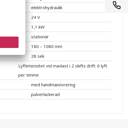
elektrohydraulik
24 V
1,1 kW
stationär
180 – 1080 mm
28 sek
Lyftintensitet vid maxlast i 2 skifts drift: 6 lyft
per timme
med handmanövrering
pulverlackerad