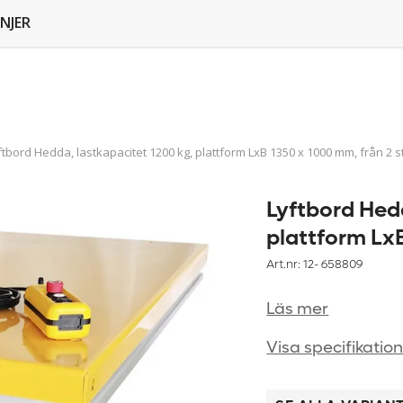
NJER
ftbord Hedda, lastkapacitet 1200 kg, plattform LxB 1350 x 1000 mm, från 2 s
Lyftbord Hedd
plattform LxB
Art.nr: 12-
658809
Läs mer
Visa specifikatio