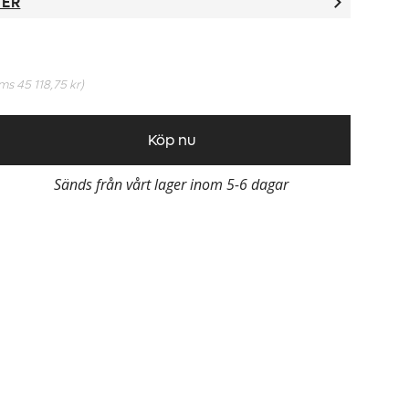
TER
oms
45 118,75 kr
)
Köp nu
Sänds från vårt lager inom 5-6 dagar