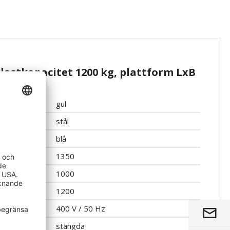
lastkapacitet 1200 kg, plattform LxB
rån 2 st
gul
stål
blå
1350
1000
1200
400 V / 50 Hz
stängda