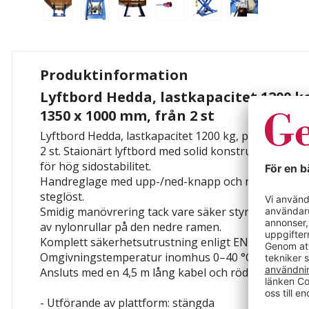
Produktinformation
Lyftbord Hedda, lastkapacitet 1200 k
1350 x 1000 mm, från 2 st
Lyftbord Hedda, lastkapacitet 1200 kg, plattform L
2 st. Staionärt lyftbord med solid konstruktion. Vrid
för hög sidostabilitet.
Handreglage med upp-/ned-knapp och nödstopp. Ly
steglöst.
Smidig manövrering tack vare säker styrning av s
av nylonrullar på den nedre ramen.
Komplett säkerhetsutrustning enligt EN 1570-1. CE
Omgivningstemperatur inomhus 0–40 °C.
Ansluts med en 4,5 m lång kabel och röd 16 A CEE-k
- Utförande av plattform: stängda