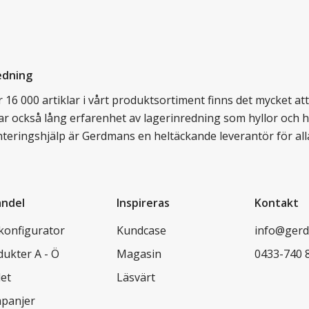
edning
16 000 artiklar i vårt produktsortiment finns det mycket att v
ar också lång erfarenhet av lagerinredning som hyllor och hy
nteringshjälp är Gerdmans en heltäckande leverantör för all
andel
Inspireras
Kontakt
lkonfigurator
Kundcase
info@gerd
dukter A - Ö
Magasin
0433-740 
let
Läsvärt
panjer