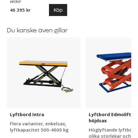
veckor
Köp
46 395 kr
Du kanske även gillar
Lyftbord
Lyftbord
Intra
Edmolift
T-
Serie,
höjdsax
Lyftbord Intra
Lyftbord Edmolift T-
höjdsax
Flera varianter, enkelsax,
lyftkapacitet 500-4000 kg
Höglyftande lyftbor
olika storlekar och