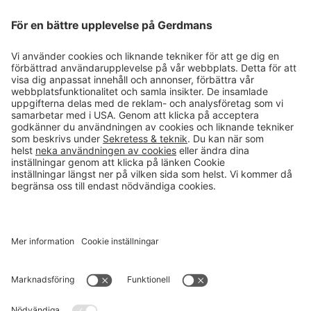
Magasin
Läsvärt
Kontakt
info@gerdmans.se
0433-740 80
Kundservice öppettider
Vardagar 07.30-17.00
© 2026 Gerdmans Inredningar AB Alla priser är exklusive moms.
Ett företag i Takkt-gruppen
Cookie inställningar