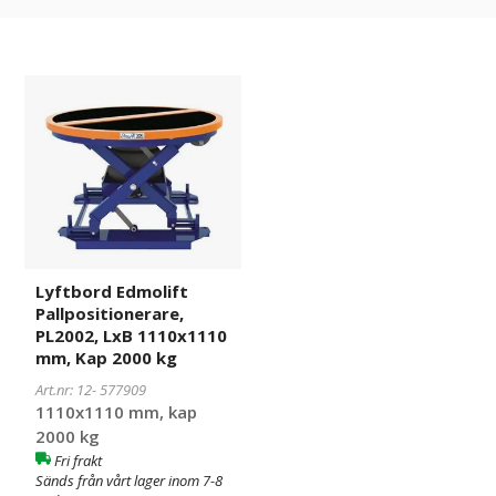
Lyftbord
577909
Edmolift
Pallpositionerare,
PL2002,
LxB
1110x1110
mm,
Kap
2000
Lyftbord Edmolift
kg
Pallpositionerare,
PL2002, LxB 1110x1110
mm, Kap 2000 kg
Art.nr: 12-
577909
1110x1110 mm, kap
2000 kg
Fri frakt
Sänds från vårt lager inom 7-8