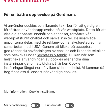
Kundcase
Magasin
Läsvärt
Kontakt
info@gerdmans.se
0433-740 80
Kundservice öppettider
Vardagar 07.30-17.00
© 2026 Gerdmans Inredningar AB Alla priser är exklusive moms.
Ett företag i Takkt-gruppen
Cookie inställningar