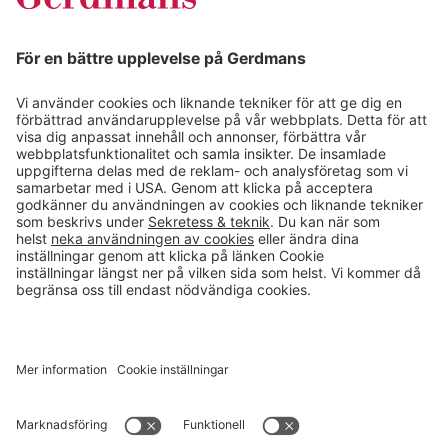
Kundcase
Magasin
Läsvärt
Kontakt
info@gerdmans.se
0433-740 80
Kundservice öppettider
Vardagar 07.30-17.00
© 2026 Gerdmans Inredningar AB Alla priser är exklusive moms.
Ett företag i Takkt-gruppen
Cookie inställningar