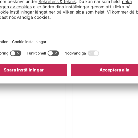
till att låssprinten
 konstruerad för
ch störningsfri drift i
tt
invändigt mått 90 x 50
afflarna.
 2000 mm