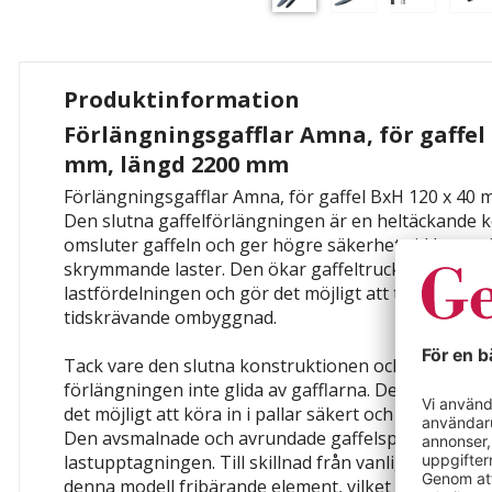
Produktinformation
Förlängningsgafflar Amna, för gaffel 
mm, längd 2200 mm
Förlängningsgafflar Amna, för gaffel BxH 120 x 40
Den slutna gaffelförlängningen är en heltäckande 
omsluter gaffeln och ger högre säkerhet vid hanter
skrymmande laster. Den ökar gaffeltruckens räckvid
lastfördelningen och gör det möjligt att transporte
tidskrävande ombyggnad.
Tack vare den slutna konstruktionen och den integ
förlängningen inte glida av gafflarna. Den slutna g
det möjligt att köra in i pallar säkert och precist ut
Den avsmalnade och avrundade gaffelspetsen unde
lastupptagningen. Till skillnad från vanliga gaffelf
denna modell fribärande element, vilket eliminerar r