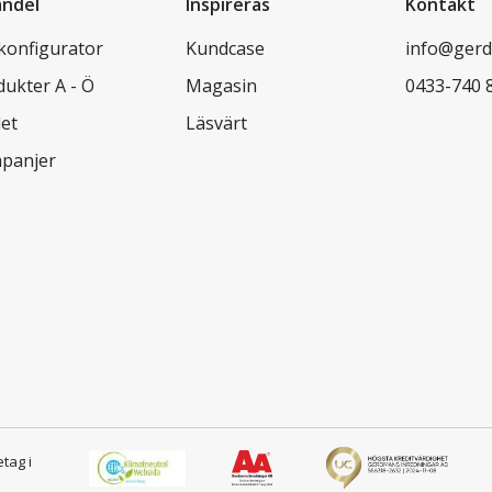
andel
Inspireras
Kontakt
lkonfigurator
Kundcase
info@gerd
dukter A - Ö
Magasin
0433-740 
let
Läsvärt
panjer
etag i