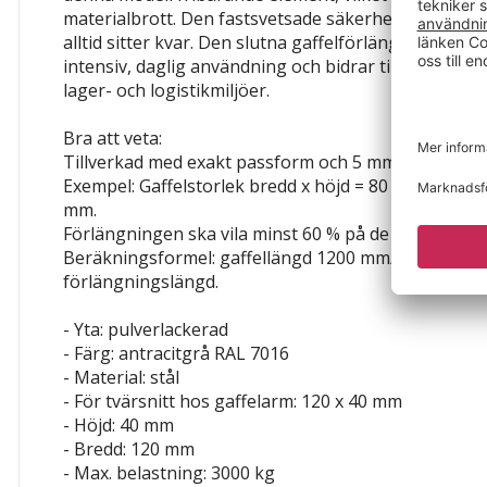
materialbrott. Den fastsvetsade säkerhetskedjan ser 
alltid sitter kvar. Den slutna gaffelförlängningen är
intensiv, daglig användning och bidrar till en säker o
lager- och logistikmiljöer.
Bra att veta:
Tillverkad med exakt passform och 5 mm tilläggsmå
Exempel: Gaffelstorlek bredd x höjd = 80 x 40 mm ⇒ 
mm.
Förlängningen ska vila minst 60 % på de befintliga g
Beräkningsformel: gaffellängd 1200 mm/0,6 = max.
förlängningslängd.
- Yta: pulverlackerad
- Färg: antracitgrå RAL 7016
- Material: stål
- För tvärsnitt hos gaffelarm: 120 x 40 mm
- Höjd: 40 mm
- Bredd: 120 mm
- Max. belastning: 3000 kg