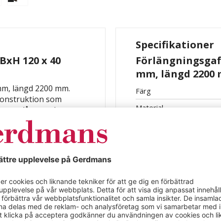
Specifikationer
BxH 120 x 40
Förlängningsgaff
mm, längd 2200
 mm, längd 2200 mm.
Färg
konstruktion som
Material
ing av långa och
d, förbättrar
ra gods säkert utan
rerade låssprinten kan
affelförlängningen gör
an att orsaka skador.
rlättar dessutom
örlängningar saknar
isken för böjning eller