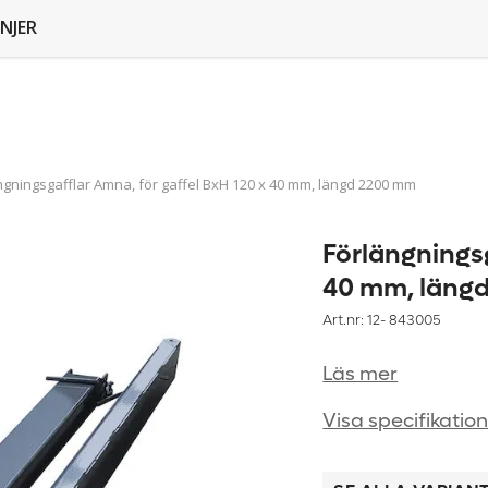
NJER
ngningsgafflar Amna, för gaffel BxH 120 x 40 mm, längd 2200 mm
Förlängningsg
40 mm, läng
Art.nr: 12-
843005
Läs mer
Visa specifikatio