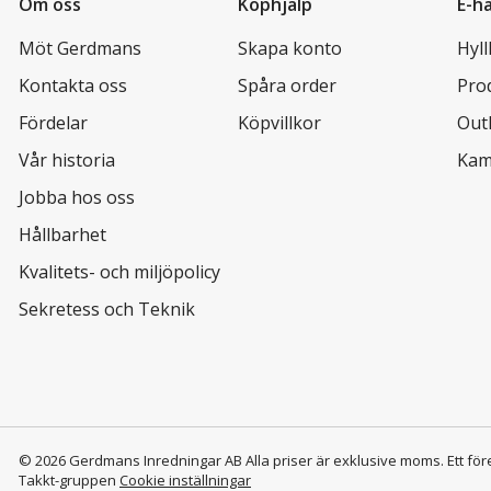
Om oss
Köphjälp
E-h
Möt Gerdmans
Skapa konto
Hyl
Kontakta oss
Spåra order
Pro
Fördelar
Köpvillkor
Out
Vår historia
Kam
Jobba hos oss
Hållbarhet
Kvalitets- och miljöpolicy
Sekretess och Teknik
© 2026 Gerdmans Inredningar AB Alla priser är exklusive moms.
Ett för
Takkt-gruppen
Cookie inställningar