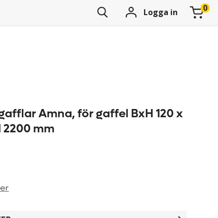
Logga in
afflar Amna, för gaffel BxH 120 x
d 2200 mm
ner