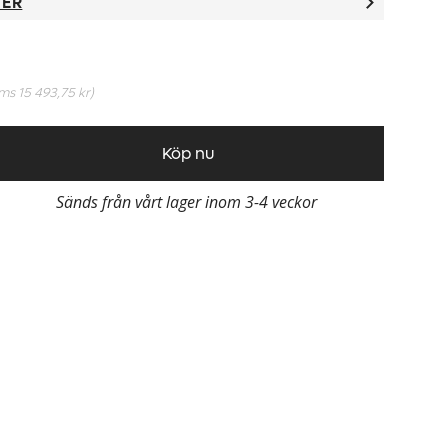
TER
oms
15 493,75 kr
)
Köp nu
Sänds från vårt lager inom 3-4 veckor