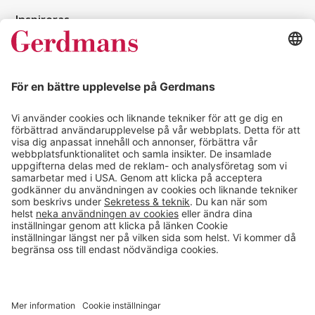
Inspireras
Kundcase
Magasin
Läsvärt
Kontakt
info@gerdmans.se
0433-740 80
Kundservice öppettider
Vardagar 07.30-17.00
© 2026 Gerdmans Inredningar AB Alla priser är exklusive moms.