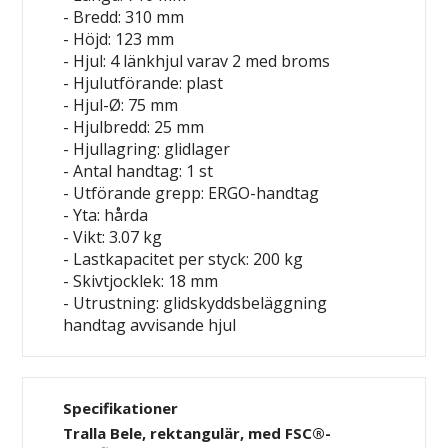
- Bredd: 310 mm
- Höjd: 123 mm
- Hjul: 4 länkhjul varav 2 med broms
- Hjulutförande: plast
- Hjul-Ø: 75 mm
- Hjulbredd: 25 mm
- Hjullagring: glidlager
- Antal handtag: 1 st
- Utförande grepp: ERGO-handtag
- Yta: hårda
- Vikt: 3.07 kg
- Lastkapacitet per styck: 200 kg
- Skivtjocklek: 18 mm
- Utrustning: glidskyddsbeläggning
handtag
avvisande hjul
Specifikationer
Tralla Bele, rektangulär, med FSC®-