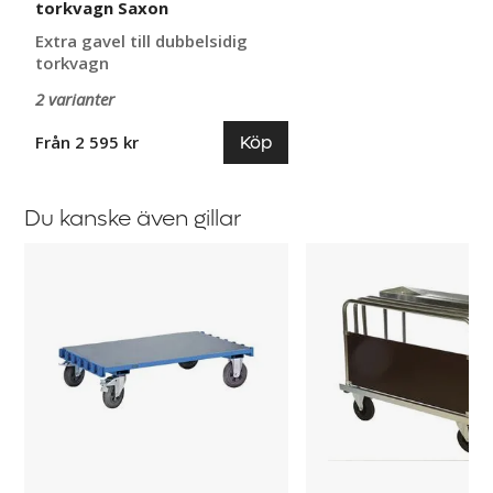
torkvagn Saxon
Extra gavel till dubbelsidig
torkvagn
2 varianter
Köp
Från 2 595 kr
Du kanske även gillar
Skivvagn
Vägg
Liva
till
skivvagn
med
2
byglar