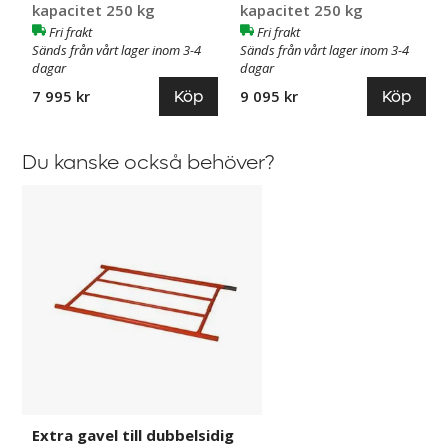
kapacitet 250 kg
kapacitet 250 kg
Fri frakt
Fri frakt
Sänds från vårt lager inom 3-4
Sänds från vårt lager inom 3-4
dagar
dagar
Köp
Köp
7 995 kr
9 095 kr
Du kanske också behöver?
Extra
gavel
till
dubbelsidig
torkvagn
Saxon
Extra gavel till dubbelsidig