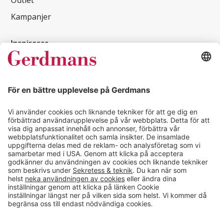
Kampanjer
Inspireras
Kundcase
Magasin
Läsvärt
Kontakt
info@gerdmans.se
0433-740 80
Kundservice öppettider
Vardagar 07.30-17.00