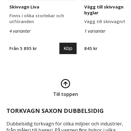
Skivvagn Liva
Vägg till skivvagn m
byglar
Finns i olika storlekar och
utföranden
Vägg till skivvagn/by
4 varianter
1 varianter
Köp
Från 5 895 kr
845 kr
Till toppen
TORKVAGN SAXON DUBBELSIDIG
Dubbelsidig torkvagn för olika miljöer och industrier,
från måleri till bageri. På vagnen finns hylsor i vilka