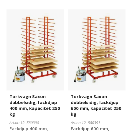
Torkvagn
580390
Torkvagn
580391
Saxon
Saxon
dubbelsidig,
dubbelsidig,
fackdjup
fackdjup
400
600
mm,
mm,
kapacitet
kapacitet
250
250
kg
kg
Torkvagn Saxon
Torkvagn Saxon
dubbelsidig, fackdjup
dubbelsidig, fackdjup
400 mm, kapacitet 250
600 mm, kapacitet 250
kg
kg
Art.nr: 12-
580390
Art.nr: 12-
580391
Fackdjup 400 mm,
Fackdjup 600 mm,