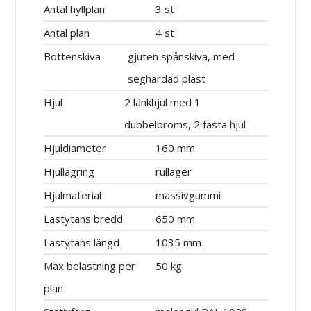
Antal hyllplan
3 st
Antal plan
4 st
Bottenskiva
gjuten spånskiva, med
seghärdad plast
Hjul
2 länkhjul med 1
dubbelbroms, 2 fasta hjul
Hjuldiameter
160 mm
Hjullagring
rullager
Hjulmaterial
massivgummi
Lastytans bredd
650 mm
Lastytans längd
1035 mm
Max belastning per
50 kg
plan