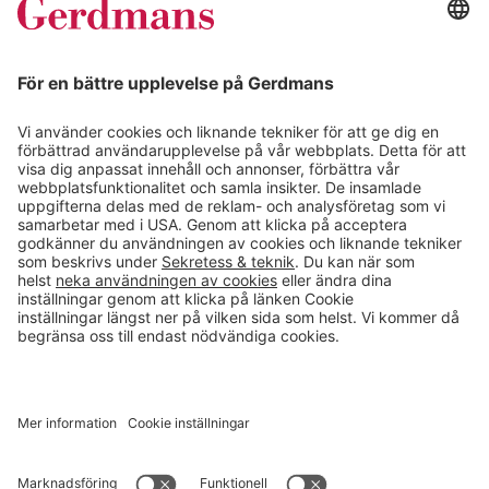
Kundcase
Magasin
Läsvärt
Kontakt
info@gerdmans.se
0433-740 80
Kundservice öppettider
Vardagar 07.30-17.00
© 2026 Gerdmans Inredningar AB Alla priser är exklusive moms.
Ett företag i Takkt-gruppen
Cookie inställningar