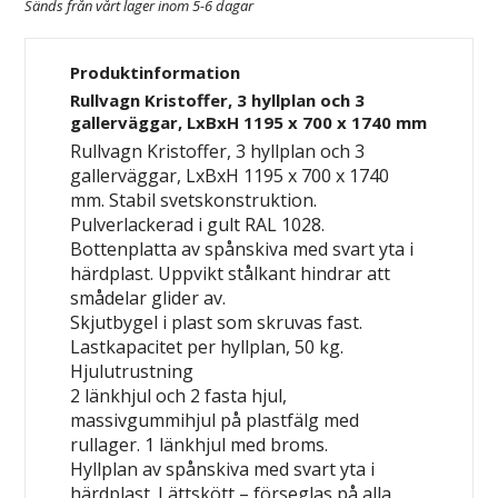
Sänds från vårt lager inom 5-6 dagar
Produktinformation
Rullvagn Kristoffer, 3 hyllplan och 3
gallerväggar, LxBxH 1195 x 700 x 1740 mm
Rullvagn Kristoffer, 3 hyllplan och 3
gallerväggar, LxBxH 1195 x 700 x 1740
mm. Stabil svetskonstruktion.
Pulverlackerad i gult RAL 1028.
Bottenplatta av spånskiva med svart yta i
härdplast. Uppvikt stålkant hindrar att
smådelar glider av.
Skjutbygel i plast som skruvas fast.
Lastkapacitet per hyllplan, 50 kg.
Hjulutrustning
2 länkhjul och 2 fasta hjul,
massivgummihjul på plastfälg med
rullager. 1 länkhjul med broms.
Hyllplan av spånskiva med svart yta i
härdplast. Lättskött – förseglas på alla