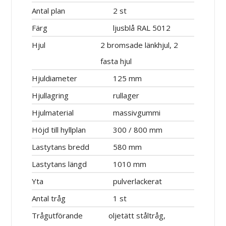
Antal plan
2 st
Färg
ljusblå RAL 5012
Hjul
2 bromsade länkhjul, 2
fasta hjul
Hjuldiameter
125 mm
Hjullagring
rullager
Hjulmaterial
massivgummi
Höjd till hyllplan
300 / 800 mm
Lastytans bredd
580 mm
Lastytans längd
1010 mm
Yta
pulverlackerat
Antal tråg
1 st
Trågutförande
oljetätt ståltråg,