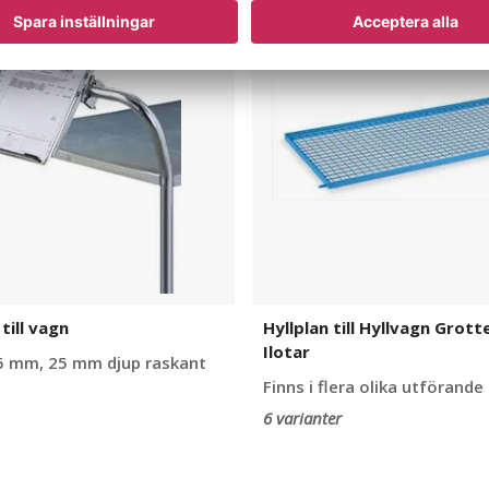
till
Hyllvagn
Grotte,
Gerd
&
Ilotar
till vagn
Hyllplan till Hyllvagn Grott
Ilotar
5 mm, 25 mm djup raskant
Finns i flera olika utförande
6 varianter