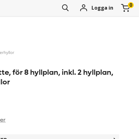
Logga in
lerhyllor
e, för 8 hyllplan, inkl. 2 hyllplan,
lor
ner