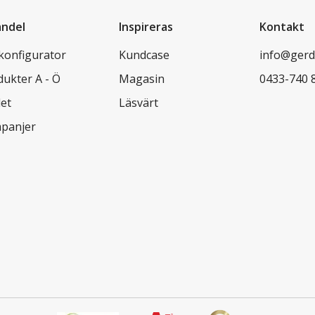
andel
Inspireras
Kontakt
lkonfigurator
Kundcase
info@gerd
dukter A - Ö
Magasin
0433-740 
let
Läsvärt
panjer