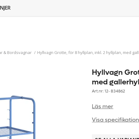
NJER
ar & Bordsvagnar
/
Hyllvagn Grotte, för 8 hyllplan, inkl. 2 hyllplan, med gal
Hyllvagn Grott
med gallerhyl
Art.nr: 12-
834862
Läs mer
Visa specifikatio