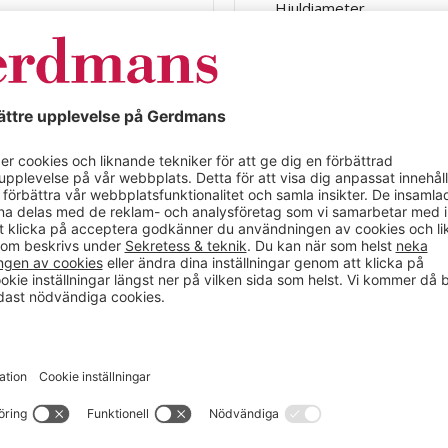
Hjuldiameter
Höjd
Inställningsgaller, mellanh
Längd
Lasthöjd
Lastytans bredd
Lastytans längd
Max belastning per lasty
Total lastkapacitet
Hyllplan