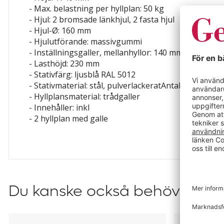
- Max. belastning per hyllplan: 50 kg
- Hjul: 2 bromsade länkhjul, 2 fasta hjul
- Hjul-Ø: 160 mm
- Hjulutförande: massivgummi
- Inställningsgaller, mellanhyllor: 140 mm
- Lasthöjd: 230 mm
- Stativfärg: ljusblå RAL 5012
- Stativmaterial: stål, pulverlackeratAntal plan: 2 st
- Hyllplansmaterial: trådgaller
- Innehåller: inkl
- 2 hyllplan
med galle
Du kanske också behöver?
Dragstång
Skrivpulpet