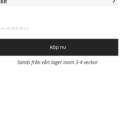
TER
oms
10 743,75 kr
)
Köp nu
Sänds från vårt lager inom 3-4 veckor