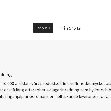
Från 545 kr
Köp nu
edning
16 000 artiklar i vårt produktsortiment finns det mycket att v
ar också lång erfarenhet av lagerinredning som hyllor och hy
nteringshjälp är Gerdmans en heltäckande leverantör för all