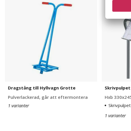
till
till
Hyllvagn
vagn
Grotte
Dragstång till Hyllvagn Grotte
Skrivpulpet 
Pulverlackerad, går att eftermontera
Hxb 330x24
Skrivpulpet
1 varianter
1 varianter